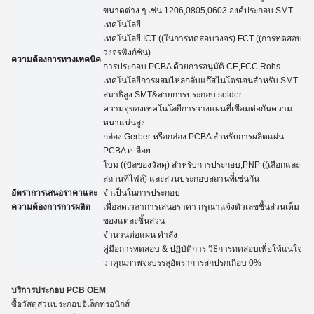
ขนาดต่าง ๆ เช่น 1206,0805,0603 องค์ประกอบ SMT
เทคโนโลยี
เทคโนโลยี ICT ((ในการทดสอบวงจร) FCT ((การทดสอบ
วงจรฟังก์ชัน)
ความต้องการทางเทคนิค
การประกอบ PCBA ด้วยการอนุมัติ CE,FCC,Rohs
เทคโนโลยีการผสมไหลกลับแก๊สไนโตรเจนสําหรับ SMT
สมาธิสูง SMT&สายการประกอบ solder
ความจุของเทคโนโลยีการวางแผ่นที่เชื่อมต่อกันความ
หนาแน่นสูง
กล่อง Gerber หรือกล่อง PCBA สําหรับการผลิตแผ่น
PCBA เปลือย
โบม ((บิลของวัสดุ) สําหรับการประกอบ,PNP ((เลือกและ
สถานที่ไฟล์) และส่วนประกอบสถานที่เช่นกัน
อัตราการเสนอราคาและ
จําเป็นในการประกอบ
ความต้องการการผลิต
เพื่อลดเวลาการเสนอราคา กรุณาแจ้งตัวเลขชิ้นส่วนเต็ม
ของแต่ละชิ้นส่วน
จํานวนต่อแผ่น
คําสั่ง
คู่มือการทดสอบ
&
ปฏิบัติการ วิธีการทดสอบเพื่อให้แน่ใจ
ว่าคุณภาพจะบรรลุอัตราการสกปรกเกือบ 0%
บริการประกอบ PCB OEM
ซื้อวัสดุส่วนประกอบอิเล็กทรอนิกส์