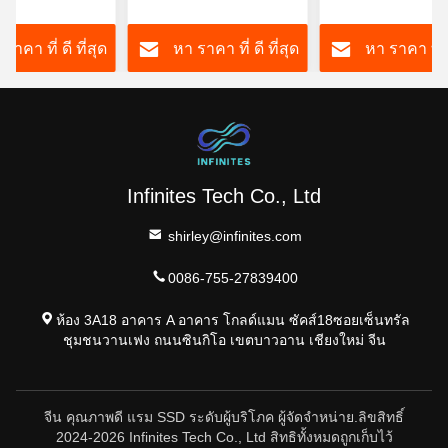
รปรับปรุงหลาย
เบลล์ส่วนตัว
Board Sample อั
ประดิษฐ์ การสื่อ
ราคา ที่ ดี ที่สุด
หา ราคา ที่ ดี ที่สุด
หา ราคา ที่ ด
Infinites Tech Co., Ltd
shirley@infinites.com
0086-755-27839400
ห้อง 3A18 อาคาร A อาคาร โกลด์แมน ซัคส์18ซอยเซ็นทรัล
ชุมชนวานเฟง ถนนซินกิโอ เขตบาวอาน เชียงใหม่ จีน
จีน คุณภาพดี แรม SSD ระดับผู้บริโภค ผู้จัดจําหน่าย.ลิขสิทธิ์
2024-2026 Infinites Tech Co., Ltd สิทธิทั้งหมดถูกเก็บไว้