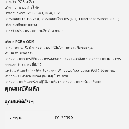
การผลิต PCB เปลือย
บริการประกอบสายไฟฟ้า
บริการประกอบ PCB: SMT, BGA, DIP
การทดสอบ PCBA: AOI, การทดสอบในวงจร (ICT), Functio
n
การทดสอบ (FCT)
บริการเคลือบแบบตรง
การสร้างต้นแบบและการผลิตจํานวนมาก
บริการ PCBA ODM
การวางแผน PCB การออกแบบ PCBA ตามความคิดของคุณ
PCBA สําเนา/คลอน
การออกแบบวงจรดิจิตอล / การออกแบบวงจรแอนาล็อก / การออกแบบ lRF / การ
ออกแบบโปรแกรมที่ฝังไว้
แฟร์มแวร์และไมโครโค้ด โปรแกรม Windows Application (GUI) โปรแกรม/
Windows Device Driver (WDM) โปรแกรม
การออกแบบอินเตอร์เฟซผู้ใช้งานที่ฝัง / การออกแบบฮาร์ดแวร์ระบบ
คุณสมบัติหลัก
คุณสมบัติอื่น ๆ
เลขรุ่น
JY PCBA