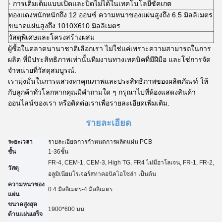
· การเติมเต็มแบบเปิดและปิดไม่ได้ในเทคโนโลยีซัคเกต
ทองแดงหนักหนักถึง 12 ออนซ์ ความหนาของแผ่นสูงถึง 6.5 มิลลิเมตร
ขนาดแผ่นสูงถึง 1010X610 มิลลิเมตร
วัสดุพิเศษและโครงสร้างผสม
ผู้ซื้อในตลาดนานาชาติเลือกเรา ไม่ใช่แค่เพราะความสามารถในการ
ผลิต ที่มีประสิทธิภาพเท่านั้นทีมงานทางเทคนิคที่มีฝีมือ และโซ่การจัด
จําหน่ายที่วัสดุสมบูรณ์.
เรามุ่งมั่นในการแสวงหาคุณภาพและประสิทธิภาพของผลิตภัณฑ์ ให้
กับลูกค้าทั่วโลกหากคุณมีคําถามใด ๆ กรุณาไปที่ห้องแสดงสินค้า
ออนไลน์ของเรา หรือติดต่อเราเพื่อรายละเอียดเพิ่มเติม.
รายละเอียด
ระยะเวลา
รายละเอียดการกําหนดการผลิตแผ่น PCB
ชั้น
1-3
6
ชั้น
FR-4, CEM-1, CEM-3, High TG, FR4 ไม่มีฮาโลเจน, FR-1, FR-2,
วัสดุ
อลูมิเนียม
โรเจอร์ส
ทาคอนิค
ไอโซล่า เป็นต้น
ความหนาของ
0.4 มิลลิเมตร-4 มิลลิเมตร
แผ่น
ขนาดสูงสุด
1900*600 มม.
ด้านแผ่นเสร็จ