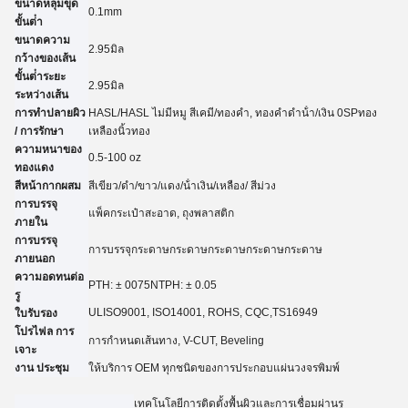
ขนาดหลุมขุด
0.
1
mm
ขั้นต่ํา
ขนาดความ
2.95
มิล
กว้างของเส้น
ขั้นต่ําระยะ
2.95
มิล
ระหว่างเส้น
การทําปลายผิว
HASL/HASL ไม่มีหมู สีเคมี
/
ทองคํา, ทองคําดําน้ํา
/
เงิน 0
SP
ทอง
/ การรักษา
เหลือง
นิ้วทอง
ความหนาของ
0.5-100 oz
ทองแดง
สีหน้ากากผสม
สีเขียว/ดํา/ขาว/แดง/น้ําเงิน/เหลือง
/ สีม่วง
การบรรจุ
แพ็คกระเป๋าสะอาด, ถุงพลาสติก
ภายใน
การบรรจุ
การบรรจุกระดาษกระดาษกระดาษกระดาษกระดาษ
ภายนอก
ความอดทนต่อ
PTH: ± 007
5
NTPH: ± 0.05
รู
UL
ISO9001, ISO14001, ROHS, CQC
,TS16949
ใบรับรอง
โปรไฟล การ
การกําหนดเส้นทาง, V-CUT, Beveling
เจาะ
งาน ประชุม
ให้บริการ OEM ทุกชนิดของการประกอบแผ่นวงจรพิมพ์
เทคโนโลยีการติดตั้งพื้นผิวและการเชื่อมผ่านรู