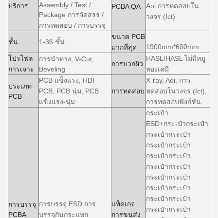
Assembly / Test /
บริการ
Aoi การทดสอบใน
PCBA QA
Package การจัดสรร /
วงจร (Ict)
การทดสอบ / การบรรจุ
ขนาด PCB
ชั้น
1-36 ชั้น
1900mm*600mm
มากที่สุด
โปรไฟล
HASL/HASL ไม่มีหมู
การนําทาง, V-Cut,
การบวกผิว
การเจาะ
Beveling
ทองเคมี
PCB แข็งแรง, HDI
X-ray, Aoi, การ
ประเภท
PCB, PCB นุ่ม, PCB
การทดสอบ
ทดสอบในวงจร (Ict),
PCB
แข็งแรง-นุ่ม
การทดสอบฟังก์ชัน
กระเป๋า
ESD+กระเป๋ากระเป๋า
กระเป๋ากระเป๋า
กระเป๋ากระเป๋า
กระเป๋ากระเป๋า
กระเป๋ากระเป๋า
กระเป๋ากระเป๋า
กระเป๋ากระเป๋า
กระเป๋ากระเป๋า
การบรรจุ ESD การ
แพ็คเกจ
การบรรจุ
กระเป๋ากระเป๋า
PCBA
บรรจุกันกระแทก
การขนส่ง