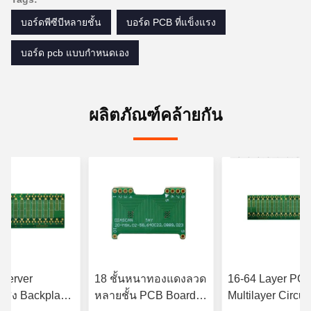
บอร์ดพีซีบีหลายชั้น
บอร์ด PCB ที่แข็งแรง
บอร์ด pcb แบบกำหนดเอง
ผลิตภัณฑ์คล้ายกัน
 Server
18 ชั้นหนาทองแดงลวด
16-64 Layer PC
วสูง Backplane
หลายชั้น PCB Board
Multilayer Circuit