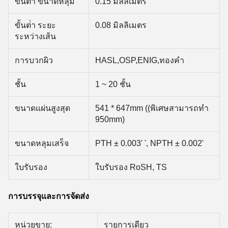
ขั้นต่ํา ขนาดหลุม
0.15 มิลลิเมตร
ขั้นต่ํา ระยะ
0.08 มิลลิเมตร
ระหว่างเส้น
การบวกผิว
HASL,OSP,ENIG,ทองคํา
ชั้น
1 ~ 20 ชั้น
ขนาดแผ่นสูงสุด
541 * 647mm ((พิเศษสามารถทํา
950mm)
ขนาดหลุมเสร็จ
PTH ± 0.003' ', NPTH ± 0.002'
ใบรับรอง
ใบรับรอง RoSH, TS
การบรรจุและการจัดส่ง
หน่วยขาย:
รายการเดียว