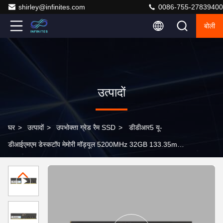
shirley@infinites.com
0086-755-27839400
बोली
उत्पादों
घर
>
उत्पादों
>
उपभोक्ता ग्रेड रैम SSD
>
डीडीआर5 यू-
डीआईएमएम डेस्कटॉप मेमोरी मॉड्यूल 5200MHz 32GB 133.35mm
चौड़ाई