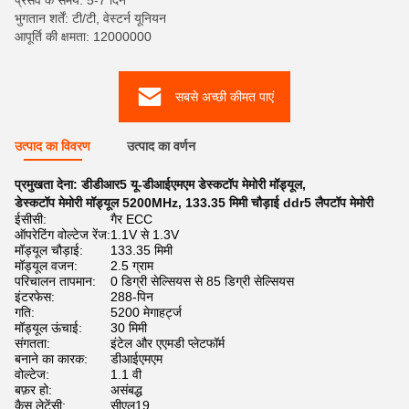
प्रसव के समय: 5-7 दिन
भुगतान शर्तें: टी/टी, वेस्टर्न यूनियन
आपूर्ति की क्षमता: 12000000
सबसे अच्छी कीमत पाएं
उत्पाद का विवरण
उत्पाद का वर्णन
प्रमुखता देना:
डीडीआर5 यू-डीआईएमएम डेस्कटॉप मेमोरी मॉड्यूल
,
डेस्कटॉप मेमोरी मॉड्यूल 5200MHz
,
133.35 मिमी चौड़ाई ddr5 लैपटॉप मेमोरी
ईसीसी:
गैर ECC
ऑपरेटिंग वोल्टेज रेंज:
1.1V से 1.3V
मॉड्यूल चौड़ाई:
133.35 मिमी
मॉड्यूल वजन:
2.5 ग्राम
परिचालन तापमान:
0 डिग्री सेल्सियस से 85 डिग्री सेल्सियस
इंटरफेस:
288-पिन
गति:
5200 मेगाहर्ट्ज
मॉड्यूल ऊंचाई:
30 मिमी
संगतता:
इंटेल और एएमडी प्लेटफॉर्म
बनाने का कारक:
डीआईएमएम
वोल्टेज:
1.1 वी
बफ़र हो:
असंबद्ध
कैस लेटेंसी:
सीएल19