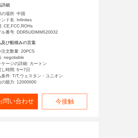
33.35mm 幅
品詳細
の場所: 中国
ド名: Infinites
: CE,FCC,ROHs
ル番号: DDR5UDIMM520032
払及び船積みの言葉
注文数量: 20PCS
 negotiable
ッケージの詳細: カートン
し時間: 5〜7日
条件: T/T,ウェスタン・ユニオン
の能力: 12000000
お問い合わせ
今接触