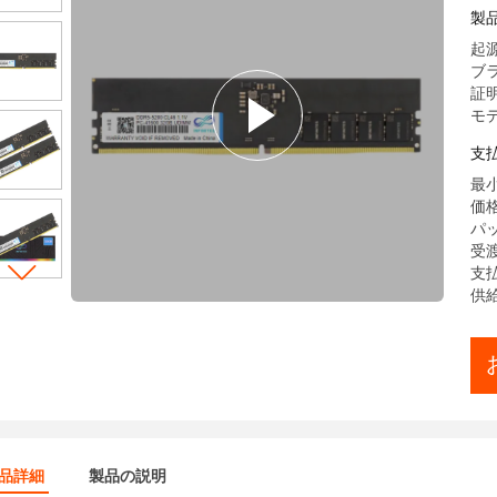
1
製
起源
ブラン
証明
モデ
支
最小
価格:
パ
受渡
支払
供給
品詳細
製品の説明