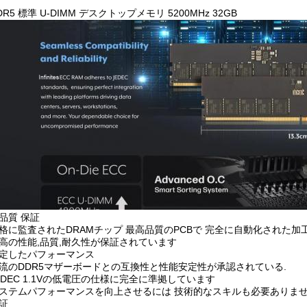
DR5 標準 U-DIMM デスクトップメモリ 5200MHz 32GB
品質 保証
格に監査されたDRAMチップ 最高品質のPCBで 完全に自動化された
高の性能,品質,耐久性が保証されています
定したパフォーマンス
流のDDR5マザーボードとの互換性と性能安定性が承認されている.
EDEC 1.1Vの低電圧の仕様に完全に準拠しています
ステムパフォーマンスを向上させるには 技術的なスキルも必要ありま
証