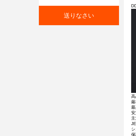
D
送りなさい
高
厳
最
安
主
J
シ
保