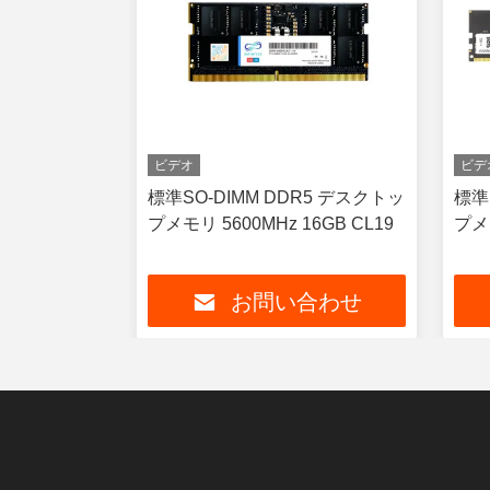
ビデオ
ビデ
800MHz U-
標準SO-DIMM DDR5 デスクトッ
標準
プメモリ モジ
プメモリ 5600MHz 16GB CL19
プメモ
RA
合わせ
お問い合わせ