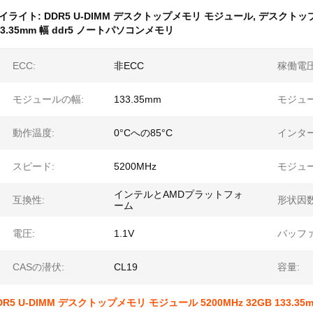
イライト:
DDR5 U-DIMM デスクトップメモリ モジュール
,
デスクトップ
33.35mm 幅 ddr5 ノートパソコンメモリ
ECC:
非ECC
稼働電圧
モジュールの幅:
133.35mm
モジュー
動作温度:
0°Cへの85°C
インタ
スピード:
5200MHz
モジュ
インテルとAMDプラットフォ
互換性:
形状因数
ーム
電圧:
1.1V
バッファ
CASの潜伏:
CL19
容量:
DR5 U-DIMM デスクトップメモリ モジュール 5200MHz 32GB 133.35