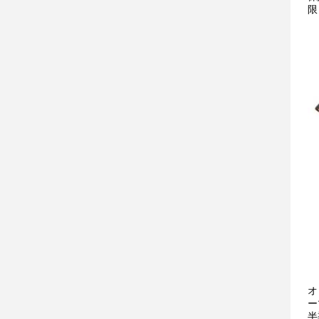
限
オ
ー
半