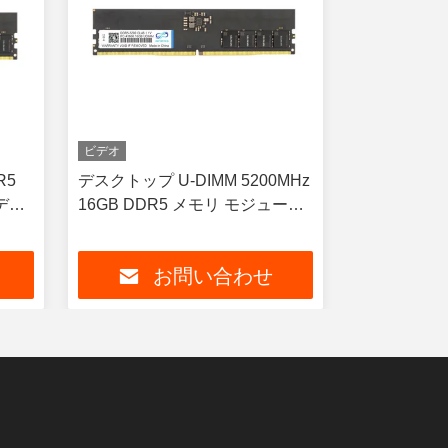
ビデオ
ビデオ
R5
デスクトップ U-DIMM 5200MHz
高速UDIMM 
デク
16GB DDR5 メモリ モジュール
4800MHz 
高性能
ップメモリ 
お問い合わせ