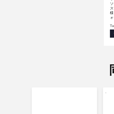
ソ
ス
様
ォ
Ta