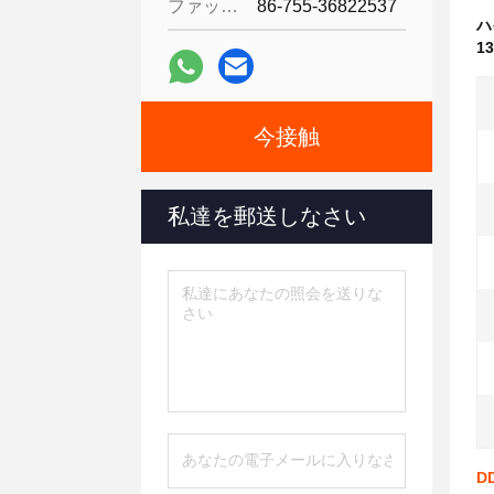
ファックス:
86-755-36822537
ハ
1
今接触
私達を郵送しなさい
D