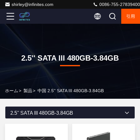
shirley@infinites.com
0086-755-27839400
引用
2.5'' SATA III 480GB-3.84GB
ホーム
>
製品
>
中国 2.5'' SATA III 480GB-3.84GB
2.5'' SATA III 480GB-3.84GB