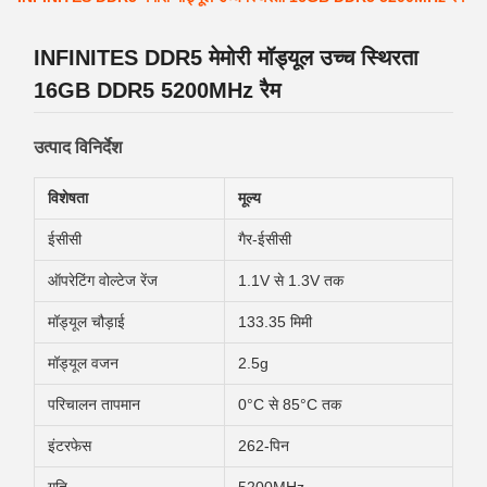
INFINITES DDR5 मेमोरी मॉड्यूल उच्च स्थिरता
16GB DDR5 5200MHz रैम
उत्पाद विनिर्देश
विशेषता
मूल्य
ईसीसी
गैर-ईसीसी
ऑपरेटिंग वोल्टेज रेंज
1.1V से 1.3V तक
मॉड्यूल चौड़ाई
133.35 मिमी
मॉड्यूल वजन
2.5g
परिचालन तापमान
0°C से 85°C तक
इंटरफेस
262-पिन