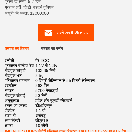
प्रसव के समय: 5-7 दिन
भुगतान शर्तें: टी/टी, वेस्टर्न यूनियन
आपूर्ति की क्षमता: 12000000
सबसे अच्छी कीमत पाएं
उत्पाद का विवरण
उत्पाद का वर्णन
ईसीसी:
गैर ECC
प्रचालन वोल्टेज रेंज:
1.1V से 1.3V
मॉड्यूल चौड़ाई:
133.35 मिमी
मॉड्यूल भार:
2.5g
परिचालन तापमान:
0 डिग्री सेल्सियस से 85 डिग्री सेल्सियस
इंटरफ़ेस:
262-पिन
रफ़्तार:
5200 मेगाहर्ट्ज
मॉड्यूल ऊंचाई:
30 मिमी
अनुकूलता:
इंटेल और एएमडी प्लेटफॉर्म
बनाने का कारक:
डीआईएमएम
वोल्टेज:
1.1 वी
बफ़र हो:
असंबद्ध
कैस लेटेंसी:
सीएल19
क्षमता:
16 जीबी
INFINITES DDR5 मेमोरी मॉड्यूल उच्च स्थिरता 16GB DDR5 5200MHz रैम