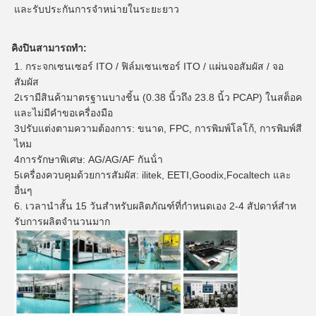
และรับประกันการจําหน่ายในระยะยาว
คิงปินสามารถทํา:
1. กระจกเซนเซอร์ ITO / ฟิล์มเซนเซอร์ ITO / แผ่นจอสัมผัส / จอ
สัมผัส
2เรามีสินค้ามาตรฐานบางชิ้น (0.38 นิ้วถึง 23.8 นิ้ว PCAP) ในสต็อค
และไม่มีคําขอเครื่องมือ
3ปรับแต่งตามความต้องการ: ขนาด, FPC, การพิมพ์โลโก้, การพิมพ์สี
ไหม
4การรักษาพิเศษ: AG/AG/AF กันน้ํา
5เครื่องควบคุมด้วยการสัมผัส: ilitek, EETI,Goodix,Focaltech และ
อื่นๆ
6. เวลานําสั้น 15 วันสําหรับผลิตภัณฑ์ที่กําหนดเอง 2-4 สัปดาห์สําห
รับการผลิตจํานวนมาก