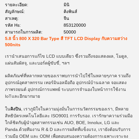
รายละเอียด:
มินิ
สัญลักษณ์:
คิงพินส์
สาเหตุ:
จีน
รหัส Hs:
853120000
สามารถในการผลิต:
50000
5.8 นิ้ว 800 X 320 Bar Type สี TFT LCD Display กับความสว่าง
500nits
เรานําเสนอการแก้ไข LCD แบบเดียว ซึ่งรวมถึงจอแสดงผล, โมดูล,
แผ่นสัมผัสจุ, และบอร์ดผู้ขับขี่, ฯลฯ
ผลิตภัณฑ์ที่หลากหลายของเราพบการนําไปใช้ในหลายๆภาค รวมถึง
อุปกรณ์อุตสาหกรรม เทอร์มินอลมือถือ อุปกรณ์บ้านฉลาด จอแสดง
ภาพรถยนต์ อุปกรณ์การแพทย์ ระบบการจํานองใบหน้าการใช้งาน
IoTและอีกมากมาย
ใน
คิงปิน
, เราภูมิใจในความมุ่งมั่นในการนวัตกรรมของเรา, มีหลาย
สิทธิบัตรเทคโนโลยีและ ISO9001 การรับรอง. เรารักษาความร่วมมือ
ใกล้ชิดกับผู้นําอุตสาหกรรมเช่น AUO, BOE, Innolux, LG และ
Panda.ด้วยทีมงาน R & D และการผลิตที่แข็งแรง, เรายังต้อนรับการ
ร่วมมือ OEM และ ODM เพื่อตอบสนองความต้องการเฉพาะเจาะจง