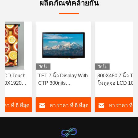
ผลิตภัณฑ์คล้ายกัน
วิดีโอ
วิดีโอ
T LCD Touch
TFT 7 นิ้ว Display With
800X480 7 นิ้ว TF
1200X1920
CTP 300nits
โมดูลจอ LCD 100
้อมอินเต
อินฟราเรด TFT จอ
Nits
pi
สัมผัส
164.9*100.0*5.7m
คา ที่ ดี ที่สุด
หา ราคา ที่ ดี ที่สุด
หา ราคา ที่ ดี 