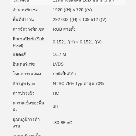
ขนาดจอ
12หน้าจอสัมผัส LCD ขนาด.3 นิ้ว
จํานวนพิกเซล
1920 ((H) × 720 ((V)
พื้นที่ทํางาน
292.032 ((H) × 109.512 ((V)
การจัดวางพิกเซล
RGB สายตั้ง
พิกเซลปิชช์ (Sub
0.1521 ((H) × 0.1521 ((V)
Pixel)
แสดงสี
16.7 M
อินเตอร์เฟซ
LVDS
โหมดการแสดง
ปกติเป็นสีดํา
สีกามูท type
NTSC 75% Typ ต่ําสุด 70%
การบํารุงผิว
HC
ความแข็งของพื้น
3H
ผิว
อุณหภูมิการทํา
-30-85 oC
งาน
อุณหภูมิการเก็บ