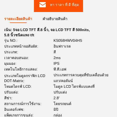
หา ราคา ที่ ดี ที่สุด
รายละเอียดสินค้า
คําอธิบายสินค้า
เน้น:
5จอ LCD TFT สี.8 นิ้ว
,
จอ LCD TFT สี 500nits
,
5.8 นิ้วชนิดแทง tft
รุ่น NO.:
KS058HWV04HS
ประเภทหน้าจอสัมผัส:
อินฟราเรด
ประเภท:
สี
เวลาตอบสนอง:
2ms
มุมมอง:
IPS
เทคโนโลยีการแสดง:
ที.ที.เอฟ
ประเภทการควบคุมที่ขับเคลื่อนด้วย
ประเภทโมดูลกราฟิก LCD
DOT-Matrix:
แถว/คอลัมน์
โหมดไดรฟ์ LCD:
โมดูล LCD ไดรฟ์แบบคงที่
ปรับแต่ง:
ปรับแต่ง
สีซ่า:
2.8'
สถานการณ์การใช้งาน:
โดยรถยนต์
อินเตอร์เฟซ:
มิปิ
แพ็คเกจการขนส่ง:
กล่อง