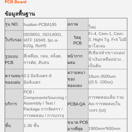
PCB Board
ข้อมูลพื้นฐาน
รุ่น NO.
สภาพ
hualian-PCBA185
ใหม่
Fr-4, Cem-1, Cem-
ISO9001, ISO14001,
วัสดุ
3, Hight Tg, Fr4 ไม่มี
ใบรับรอง
IATF 16949, Ipc-a-
PCB
610g, RoHS
ฮาโลเจน
สีเขียว/ดํา/ขาว/แดง/
สี่เหลี่ยม, กลม, สล็อต,
หน้ากาก
รูปแบบ
น้ําเงิน/เหลือง/ม่วง...
PCB
การตัด, สับสน
ผสม
เป็นต้น
ความหนา
ความหนา
0.2 มิลลิเมตร-8
18um-3500um
ของ
((0.5- 100oz)
ของแผ่น
มิลลิเมตร
ทองแดง
PCB /
การทดสอบเต็ม รวม
ComponentsSourcing /
Assembly / Test /
บริการ
Aoi การทดสอบใน
PCBA QA
Package การจัดสรร /
วงจร (Ict)
การทดสอบ / การบรรจุ
ขนาด PCB
ชั้น
1-36 ชั้น
1900mm*600mm
มากที่สุด