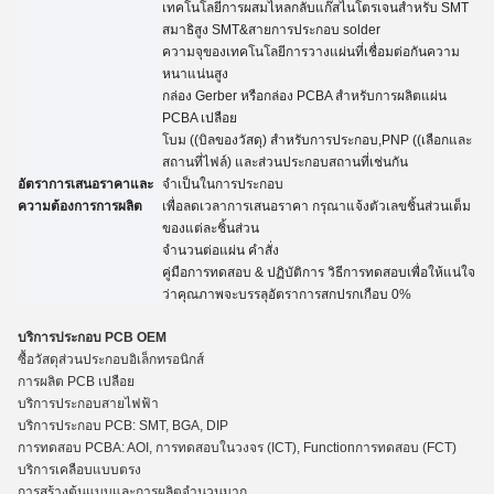
เทคโนโลยีการผสมไหลกลับแก๊สไนโตรเจนสําหรับ SMT
สมาธิสูง SMT&สายการประกอบ solder
ความจุของเทคโนโลยีการวางแผ่นที่เชื่อมต่อกันความ
หนาแน่นสูง
กล่อง Gerber หรือกล่อง PCBA สําหรับการผลิตแผ่น
PCBA เปลือย
โบม ((บิลของวัสดุ) สําหรับการประกอบ,PNP ((เลือกและ
สถานที่ไฟล์) และส่วนประกอบสถานที่เช่นกัน
อัตราการเสนอราคาและ
จําเป็นในการประกอบ
ความต้องการการผลิต
เพื่อลดเวลาการเสนอราคา กรุณาแจ้งตัวเลขชิ้นส่วนเต็ม
ของแต่ละชิ้นส่วน
จํานวนต่อแผ่น
คําสั่ง
คู่มือการทดสอบ
&
ปฏิบัติการ วิธีการทดสอบเพื่อให้แน่ใจ
ว่าคุณภาพจะบรรลุอัตราการสกปรกเกือบ 0%
บริการประกอบ PCB OEM
ซื้อวัสดุส่วนประกอบอิเล็กทรอนิกส์
การผลิต PCB เปลือย
บริการประกอบสายไฟฟ้า
บริการประกอบ PCB: SMT, BGA, DIP
การทดสอบ PCBA: AOI, การทดสอบในวงจร (ICT), Functio
n
การทดสอบ (FCT)
บริการเคลือบแบบตรง
การสร้างต้นแบบและการผลิตจํานวนมาก