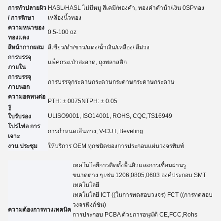
การทําปลายผิว
HASL/HASL ไม่มีหมู สีเคมี
/
ทองคํา, ทองคําดําน้ํา
/
เงิน 0
SP
ทอง
/ การรักษา
เหลือง
นิ้วทอง
ความหนาของ
0.5-100 oz
ทองแดง
สีหน้ากากผสม
สีเขียว/ดํา/ขาว/แดง/น้ําเงิน/เหลือง
/ สีม่วง
การบรรจุ
แพ็คกระเป๋าสะอาด, ถุงพลาสติก
ภายใน
การบรรจุ
การบรรจุกระดาษกระดาษกระดาษกระดาษกระดาษ
ภายนอก
ความอดทนต่อ
PTH: ± 007
5
NTPH: ± 0.05
รู
UL
ISO9001, ISO14001, ROHS, CQC
,TS16949
ใบรับรอง
โปรไฟล การ
การกําหนดเส้นทาง, V-CUT, Beveling
เจาะ
งาน ประชุม
ให้บริการ OEM ทุกชนิดของการประกอบแผ่นวงจรพิมพ์
เทคโนโลยีการติดตั้งพื้นผิวและการเชื่อมผ่านรู
ขนาดต่าง ๆ เช่น 1206,0805,0603 องค์ประกอบ SMT
เทคโนโลยี
เทคโนโลยี ICT ((ในการทดสอบวงจร) FCT ((การทดสอบ
วงจรฟังก์ชัน)
ความต้องการทางเทคนิค
การประกอบ PCBA ด้วยการอนุมัติ CE,FCC,Rohs