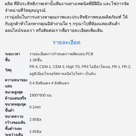
ผลิต ที่มีประสิทธิภาพเท่านั้นทีมงานทางเทคนิคที่มีฝีมือ และโซ่การจัด
จําหน่ายที่วัสดุสมบูรณ์.
เรามุ่งมั่นในการแสวงหาคุณภาพและประสิทธิภาพของผลิตภัณฑ์ ให้
กับลูกค้าทั่วโลกหากคุณมีคําถามใด ๆ กรุณาไปที่ห้องแสดงสินค้า
ออนไลน์ของเรา หรือติดต่อเราเพื่อรายละเอียดเพิ่มเติม.
รายละเอียด
ระยะเวลา
รายละเอียดการกําหนดการผลิตแผ่น PCB
ชั้น
1-3
6
ชั้น
FR-4, CEM-1, CEM-3, High TG, FR4 ไม่มีฮาโลเจน, FR-1, FR-2,
วัสดุ
อลูมิเนียม
โรเจอร์ส
ทาคอนิค
ไอโซล่า เป็นต้น
ความหนาของ
0.4 มิลลิเมตร-4 มิลลิเมตร
แผ่น
ขนาดสูงสุด
1900*600 มม.
ด้านแผ่นเสร็จ
ขนาดหลุมขุด
0.
1
mm
ขั้นต่ํา
ขนาดความ
2.95
มิล
กว้างของเส้น
ขั้นต่ําระยะ
2.95
มิล
ระหว่างเส้น