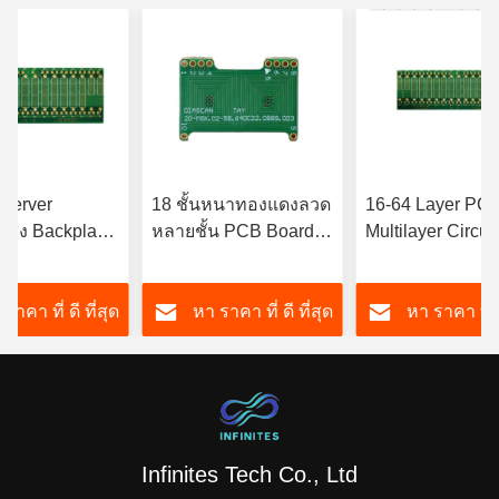
 Server
18 ชั้นหนาทองแดงลวด
16-64 Layer PC
วสูง Backplane
หลายชั้น PCB Board
Multilayer Circuit
รปรับปรุงหลาย
เบลล์ส่วนตัว
Board Sample อั
ประดิษฐ์ การสื่อ
ราคา ที่ ดี ที่สุด
หา ราคา ที่ ดี ที่สุด
หา ราคา ที่ ด
Infinites Tech Co., Ltd