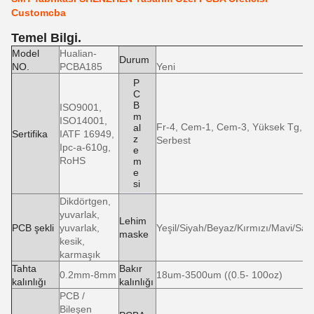
Customcba
Temel Bilgi.
Model
Hualian-
Durum
NO.
PCBA185
Yeni
P
C
B
ISO9001,
m
ISO14001,
Fr-4, Cem-1, Cem-3, Yüksek Tg, F
al
Sertifika
IATF 16949,
z
Serbest
Ipc-a-610g,
e
RoHS
m
e
si
Dikdörtgen,
yuvarlak,
Lehim
PCB şekli
yuvarlak,
Yeşil/Siyah/Beyaz/Kırmızı/Mavi/Sarı
maske
kesik,
karmaşık
Tahta
Bakır
0.2mm-8mm
18um-3500um ((0.5- 100oz)
kalınlığı
kalınlığı
PCB /
Bileşen