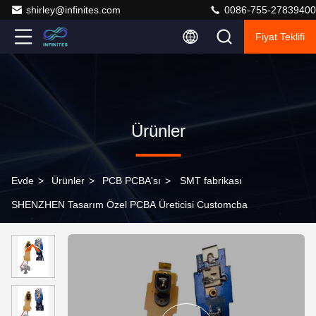
shirley@infinites.com
0086-755-27839400
Fiyat Teklifi
Ürünler
Evde
>
Ürünler
>
PCB PCBA'sı
>
SMT fabrikası
SHENZHEN Tasarım Özel PCBA Üreticisi Customcba