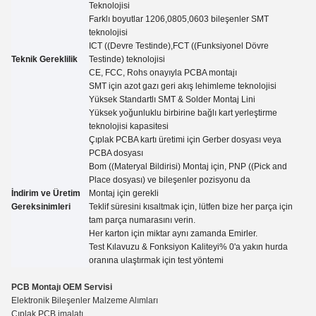
Teknolojisi
Farklı boyutlar 1206,0805,0603 bileşenler SMT
teknolojisi
ICT ((Devre Testinde),FCT ((Funksiyonel Dövre
Teknik Gereklilik
Testinde) teknolojisi
CE, FCC, Rohs onayıyla PCBA montajı
SMT için azot gazı geri akış lehimleme teknolojisi
Yüksek Standartlı SMT & Solder Montaj Lini
Yüksek yoğunluklu birbirine bağlı kart yerleştirme
teknolojisi kapasitesi
Çıplak PCBA kartı üretimi için Gerber dosyası veya
PCBA dosyası
Bom ((Materyal Bildirisi) Montaj için, PNP ((Pick and
Place dosyası) ve bileşenler pozisyonu da
İndirim ve Üretim
Montaj için gerekli
Gereksinimleri
Teklif süresini kısaltmak için, lütfen bize her parça için
tam parça numarasını verin.
Her karton için miktar aynı zamanda
Emirler.
Test Kılavuzu
&
Fonksiyon Kaliteyi% 0'a yakın hurda
oranına ulaştırmak için test yöntemi
PCB Montajı OEM Servisi
Elektronik Bileşenler Malzeme Alımları
Çıplak PCB imalatı