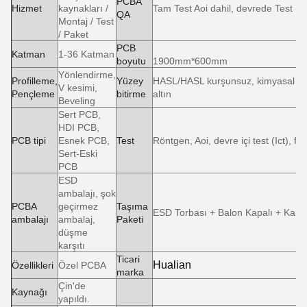
PCBA
Hizmet
kaynakları /
Tam Test Aoi dahil, devrede Test (Ic
QA
Montaj / Test
/ Paket
PCB
Katman
1-36 Katman
boyutu
1900mm*600mm
Yönlendirme,
Profilleme,
Yüzey
HASL/HASL kurşunsuz, kimyasal te
V kesimi,
Pençleme
bitirme
altın
Beveling
Sert PCB,
HDI PCB,
PCB tipi
Esnek PCB,
Test
Röntgen, Aoi, devre içi test (Ict), fo
Sert-Eski
PCB
ESD
ambalajı, şok
PCBA
geçirmez
Taşıma
ESD Torbası + Balon Kapalı + Kart
ambalajı
ambalaj,
Paketi
düşme
karşıtı
Ticari
Hualian
Özellikleri
Özel PCBA
marka
Çin'de
Kaynağı
yapıldı.