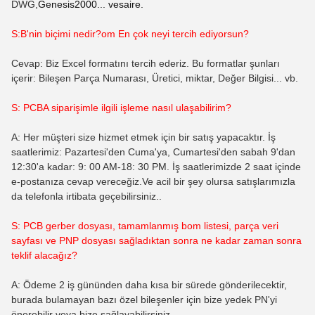
DWG,
Genesis2000... vesaire.
S:B'nin biçimi nedir?
om
En çok neyi tercih ediyorsun?
Cevap: Biz Excel formatını tercih ederiz. Bu formatlar şunları
içerir: Bileşen Parça Numarası, Üretici, miktar, Değer Bilgisi... vb.
S: PCBA siparişimle ilgili işleme nasıl ulaşabilirim?
A: Her müşteri size hizmet etmek için bir satış yapacaktır. İş
saatlerimiz: Pazartesi'den Cuma'ya, Cumartesi'den sabah 9'dan
12:30'a kadar: 9: 00 AM-18: 30 PM. İş saatlerimizde 2 saat içinde
e-postanıza cevap vereceğiz.Ve acil bir şey olursa satışlarımızla
da telefonla irtibata geçebilirsiniz..
S: PCB gerber dosyası, tamamlanmış bom listesi, parça veri
sayfası ve PNP dosyası sağladıktan sonra ne kadar zaman sonra
teklif alacağız?
A: Ödeme 2 iş gününden daha kısa bir sürede gönderilecektir,
burada bulamayan bazı özel bileşenler için bize yedek PN'yi
önerebilir veya bize sağlayabilirsiniz.