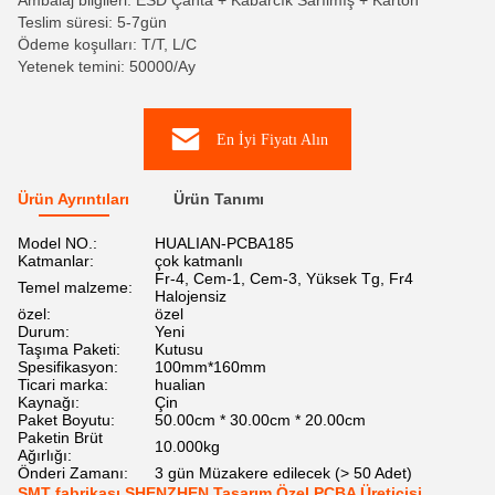
Ambalaj bilgileri: ESD Çanta + Kabarcık Sarılmış + Karton
Teslim süresi: 5-7gün
Ödeme koşulları: T/T, L/C
Yetenek temini: 50000/Ay
En İyi Fiyatı Alın
Ürün Ayrıntıları
Ürün Tanımı
Model NO.:
HUALIAN-PCBA185
Katmanlar:
çok katmanlı
Fr-4, Cem-1, Cem-3, Yüksek Tg, Fr4
Temel malzeme:
Halojensiz
özel:
özel
Durum:
Yeni
Taşıma Paketi:
Kutusu
Spesifikasyon:
100mm*160mm
Ticari marka:
hualian
Kaynağı:
Çin
Paket Boyutu:
50.00cm * 30.00cm * 20.00cm
Paketin Brüt
10.000kg
Ağırlığı:
Önderi Zamanı:
3 gün Müzakere edilecek (> 50 Adet)
SMT fabrikası SHENZHEN Tasarım Özel PCBA Üreticisi