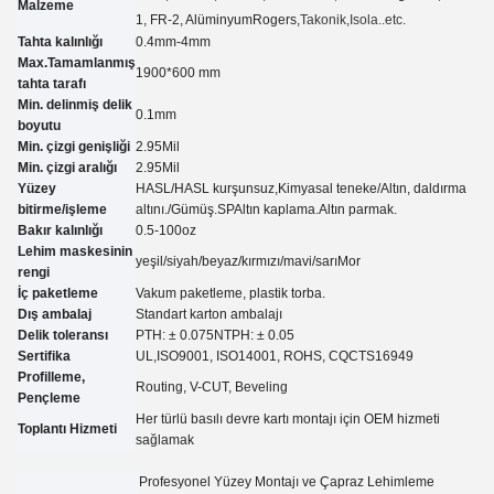
Malzeme
1, FR-2, Alüminyum
Rogers,
Takonik
,Isola..etc.
Tahta kalınlığı
0.4mm-4mm
Max.Tamamlanmış
1900*600 mm
tahta tarafı
Min. delinmiş delik
0.
1
mm
boyutu
Min. çizgi genişliği
2.95
Mil
Min. çizgi aralığı
2.95
Mil
Yüzey
HASL/HASL kurşunsuz,Kimyasal teneke
/
Altın, daldırma
bitirme/işleme
altını.
/
Gümüş.
SP
Altın kaplama.
Altın parmak.
Bakır kalınlığı
0.5-100oz
Lehim maskesinin
yeşil/siyah/beyaz/kırmızı/mavi/sarı
Mor
rengi
İç paketleme
Vakum paketleme, plastik torba.
Dış ambalaj
Standart karton ambalajı
Delik toleransı
PTH: ± 0.07
5
NTPH: ± 0.05
Sertifika
UL,
ISO9001, ISO14001, ROHS, CQC
TS16949
Profilleme,
Routing, V-CUT, Beveling
Pençleme
Her türlü basılı devre kartı montajı için OEM hizmeti
Toplantı Hizmeti
sağlamak
Profesyonel Yüzey Montajı ve Çapraz Lehimleme