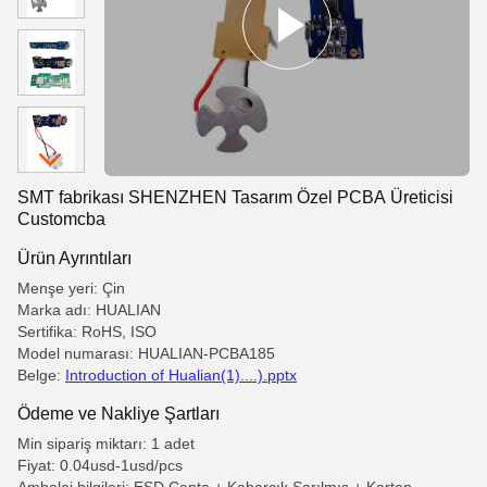
SMT fabrikası SHENZHEN Tasarım Özel PCBA Üreticisi
Customcba
Ürün Ayrıntıları
Menşe yeri: Çin
Marka adı: HUALIAN
Sertifika: RoHS, ISO
Model numarası: HUALIAN-PCBA185
Belge:
Introduction of Hualian(1)....).pptx
Ödeme ve Nakliye Şartları
Min sipariş miktarı: 1 adet
Fiyat: 0.04usd-1usd/pcs