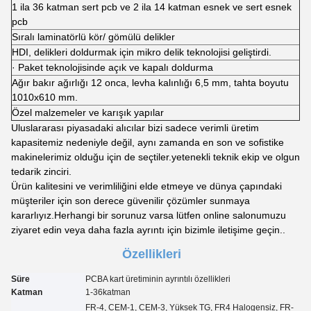
1 ila 36 katman sert pcb ve 2 ila 14 katman esnek ve sert esnek
pcb
Sıralı laminatörlü kör/ gömülü delikler
HDI, delikleri doldurmak için mikro delik teknolojisi geliştirdi.
· Paket teknolojisinde açık ve kapalı doldurma
Ağır bakır ağırlığı 12 onca, levha kalınlığı 6,5 mm, tahta boyutu
1010x610 mm.
Özel malzemeler ve karışık yapılar
Uluslararası piyasadaki alıcılar bizi sadece verimli üretim
kapasitemiz nedeniyle değil, aynı zamanda en son ve sofistike
makinelerimiz olduğu için de seçtiler.yetenekli teknik ekip ve olgun
tedarik zinciri.
Ürün kalitesini ve verimliliğini elde etmeye ve dünya çapındaki
müşteriler için son derece güvenilir çözümler sunmaya
kararlıyız.Herhangi bir sorunuz varsa lütfen online salonumuzu
ziyaret edin veya daha fazla ayrıntı için bizimle iletişime geçin..
Özellikleri
Süre
PCBA kart üretiminin ayrıntılı özellikleri
Katman
1-3
6
katman
FR-4, CEM-1, CEM-3, Yüksek TG, FR4 Halogensiz, FR-