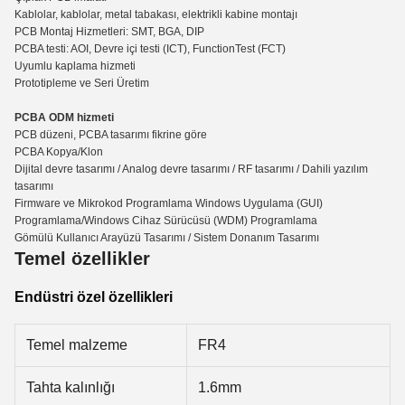
Kablolar, kablolar, metal tabakası, elektrikli kabine montajı
PCB Montaj Hizmetleri: SMT, BGA, DIP
PCBA testi: AOI, Devre içi testi (ICT), Functio
n
Test (FCT)
Uyumlu kaplama hizmeti
Prototipleme ve Seri Üretim
PCBA ODM hizmeti
PCB düzeni, PCBA tasarımı fikrine göre
PCBA Kopya/Klon
Dijital devre tasarımı / Analog devre tasarımı / RF tasarımı / Dahili yazılım
tasarımı
Firmware ve Mikrokod Programlama Windows Uygulama (GUI)
Programlama/Windows Cihaz Sürücüsü (WDM) Programlama
Gömülü Kullanıcı Arayüzü Tasarımı / Sistem Donanım Tasarımı
Temel özellikler
Endüstri özel özellikleri
Temel malzeme
FR4
Tahta kalınlığı
1.6mm