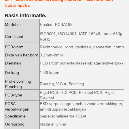
Custompcba
Basis informatie.
Model nr.
Hualian-PCBA185
ISO9001, ISO14001, IATF 16949, Ipc-a-610g,
Certificaat
RoHS
PCB-vorm
Rechthoekig, rond, gesloten, gesneden, complex
Dikte van het bord
0.2mm-8mm
Diensten
PCB's/componenten/assemblage/test/verpakking
De laag
1-36 lagen
Profielvorming
Routing, V-Cut, Beveling
Punching
Rigid PCB, HDI PCB, Flexibel PCB, Rigid-
PCB-type
Flexibel
PCBA-
ESD-verpakkingen, schokvaste verpakkingen,
verpakkingen
anti-druppelverpakkingen
Specificatie
Gepersonaliseerde PCBA
Oorsprong
Made in China