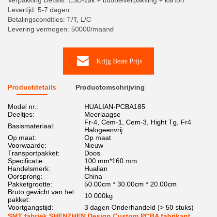
Verpakking Details: ESD-zak + bubbelverpakking + karton
Levertijd: 5-7 dagen
Betalingscondities: T/T, L/C
Levering vermogen: 50000/maand
Krijg Beste Prijs
Productdetails
Productomschrijving
Model nr.:
HUALIAN-PCBA185
Deeltjes:
Meerlaagse
Fr-4, Cem-1, Cem-3, Hight Tg, Fr4
Basismateriaal:
Halogeenvrij
Op maat:
Op maat
Voorwaarde:
Nieuw
Transportpakket:
Doos
Specificatie:
100 mm*160 mm
Handelsmerk:
Hualian
Oorsprong:
China
Pakketgrootte:
50.00cm * 30.00cm * 20.00cm
Bruto gewicht van het
10.000kg
pakket:
Voortgangstijd:
3 dagen Onderhandeld (> 50 stuks)
SMT fabriek SHENZHEN Design Custom PCBA fabrikant