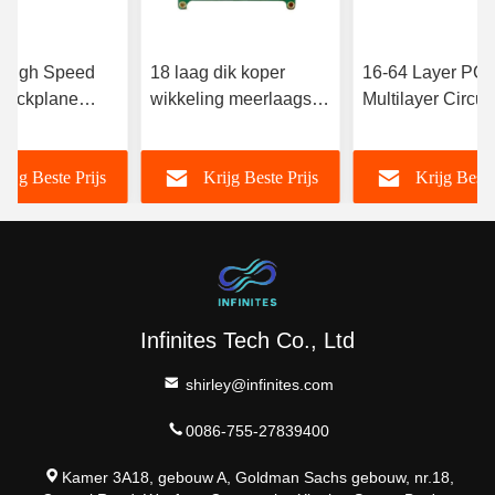
 High Speed
18 laag dik koper
16-64 Layer PC
Backplane
wikkeling meerlaagse
Multilayer Circuit
passing Multi
pcb-plaat privé label
Board Sample
Artificiële intelli
rijg Beste Prijs
Krijg Beste Prijs
Krijg Beste
5g Communicati
Infinites Tech Co., Ltd
shirley@infinites.com
0086-755-27839400
Kamer 3A18, gebouw A, Goldman Sachs gebouw, nr.18,