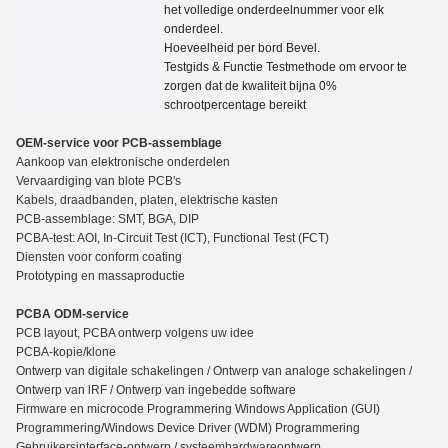
het volledige onderdeelnummer voor elk
onderdeel.
Hoeveelheid per bord
Bevel.
Testgids
&
Functie Testmethode om ervoor te
zorgen dat de kwaliteit bijna 0%
schrootpercentage bereikt
OEM-service voor PCB-assemblage
Aankoop van elektronische onderdelen
Vervaardiging van blote PCB's
Kabels, draadbanden, platen, elektrische kasten
PCB-assemblage: SMT, BGA, DIP
PCBA-test: AOI, In-Circuit Test (ICT), Functio
n
al Test (FCT)
Diensten voor conform coating
Prototyping en massaproductie
PCBA ODM-service
PCB layout, PCBA ontwerp volgens uw idee
PCBA-kopie/klone
Ontwerp van digitale schakelingen / Ontwerp van analoge schakelingen /
Ontwerp van lRF / Ontwerp van ingebedde software
Firmware en microcode Programmering Windows Application (GUI)
Programmering/Windows Device Driver (WDM) Programmering
Gebruikersinterface-ontwerp / systeemhardwareontwerp