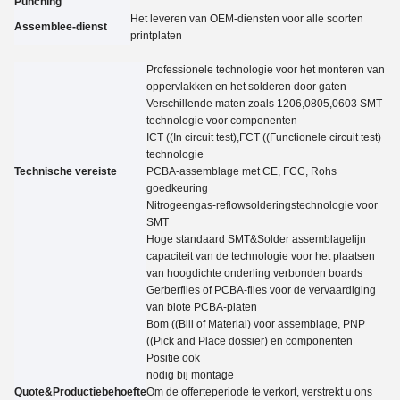
Punching
Het leveren van OEM-diensten voor alle soorten
Assemblee-dienst
printplaten
Professionele technologie voor het monteren van
oppervlakken en het solderen door gaten
Verschillende maten zoals 1206,0805,0603 SMT-
technologie voor componenten
ICT ((In circuit test),FCT ((Functionele circuit test)
technologie
Technische vereiste
PCBA-assemblage met CE, FCC, Rohs
goedkeuring
Nitrogeengas-reflowsolderingstechnologie voor
SMT
Hoge standaard SMT&Solder assemblagelijn
capaciteit van de technologie voor het plaatsen
van hoogdichte onderling verbonden boards
Gerberfiles of PCBA-files voor de vervaardiging
van blote PCBA-platen
Bom ((Bill of Material) voor assemblage, PNP
((Pick and Place dossier) en componenten
Positie ook
nodig bij montage
Quote&Productiebehoefte
Om de offerteperiode te verkort, verstrekt u ons