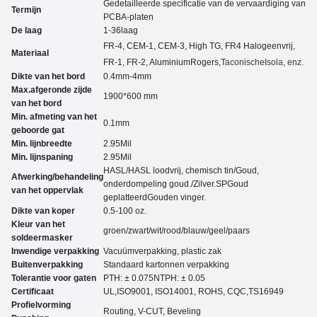
Gedetailleerde specificatie van de vervaardiging van
Termijn
PCBA-platen
De laag
1-3
6
laag
FR-4, CEM-1, CEM-3, High TG, FR4 Halogeenvrij,
Materiaal
FR-1, FR-2, Aluminium
Rogers,
Taconische
Isola, enz.
Dikte van het bord
0.4mm-4mm
Max.afgeronde zijde
1900*600 mm
van het bord
Min. afmeting van het
0.
1
mm
geboorde gat
Min. lijnbreedte
2.95
Mil
Min. lijnspaning
2.95
Mil
HASL/HASL loodvrij, chemisch tin
/
Goud,
Afwerking/behandeling
onderdompeling goud.
/
Zilver.
SP
Goud
van het oppervlak
geplatteerd
Gouden vinger.
Dikte van koper
0.5-100 oz.
Kleur van het
groen/zwart/wit/rood/blauw/geel
/paars
soldeermasker
Inwendige verpakking
Vacuümverpakking, plastic zak
Buitenverpakking
Standaard kartonnen verpakking
Tolerantie voor gaten
PTH: ± 0.07
5
NTPH: ± 0.05
Certificaat
UL,
ISO9001, ISO14001, ROHS, CQC
,TS16949
Profielvorming
Routing, V-CUT, Beveling