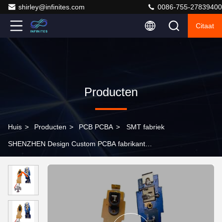
shirley@infinites.com
0086-755-27839400
Citaat
Producten
Huis
>
Producten
>
PCB PCBA
>
SMT fabriek
SHENZHEN Design Custom PCBA fabrikant
Custompcba