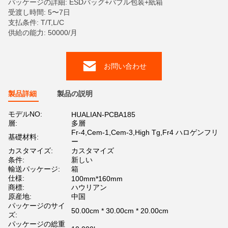
パッケージの詳細: ESDバッグ+バブル包装+紙箱
受渡し時間: 5〜7日
支払条件: T/T,L/C
供給の能力: 50000/月
お問い合わせ
製品詳細
製品の説明
モデルNO:
HUALIAN-PCBA185
層:
多層
Fr-4,Cem-1,Cem-3,High Tg,Fr4 ハロゲンフリ
基礎材料:
ー
カスタマイズ:
カスタマイズ
条件:
新しい
輸送パッケージ:
箱
仕様:
100mm*160mm
商標:
ハウリアン
原産地:
中国
パッケージのサイ
50.00cm * 30.00cm * 20.00cm
ズ:
パッケージの総重