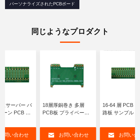
パーソナライズされたPCBボード
同じようなプロダクト
 高速サーバー バ
18層厚銅巻き 多層
16-64 層 PCB
ーン PCB カ
PCB板 プライベート
路板 サンプル 
イズ マルチフィ
ラベル
能 5G通信
お問い合わせ
お問い合わせ
お問い合