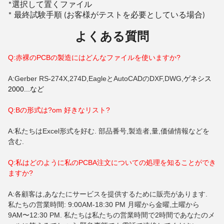
選択して置くファイル
*
* 最終試験手順 (お客様がテストを必要としている場合)
よくある質問
Q:赤裸のPCBの製造にはどんなファイルを使いますか?
A:Gerber RS-274X,274D,EagleとAutoCADのDXF,DWG,
ゲネシス
2000...など
Q:Bの形式は?
om
好きなリスト?
A:私たちはExcel形式を好む. 部品番号,製造者,量,価値情報などを
含む.
Q:私はどのように私のPCBA注文についての処理を知ることができ
ますか?
A:各顧客は,あなたにサービスを提供するために販売があります.
私たちの営業時間: 9:00AM-18:30 PM 月曜から金曜,土曜から
9AM〜12:30 PM. 私たちは私たちの営業時間で2時間であなたのメ