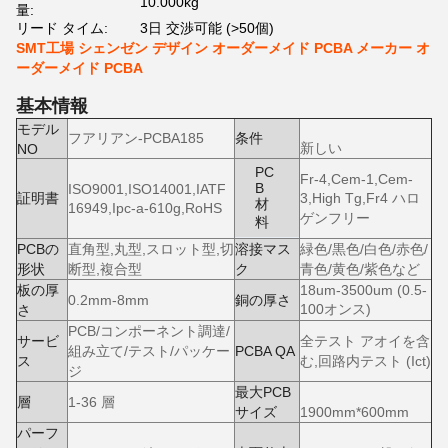
10.000kg
量:
リード タイム:
3日 交渉可能 (>50個)
SMT工場 シェンゼン デザイン オーダーメイド PCBA メーカー オ
ーダーメイド PCBA
基本情報
モデル
フアリアン-PCBA185
条件
新しい
NO
PC
Fr-4,Cem-1,Cem-
B
ISO9001,ISO14001,IATF
証明書
3,High Tg,Fr4 ハロ
材
16949,Ipc-a-610g,RoHS
ゲンフリー
料
PCBの
直角型,丸型,スロット型,切
溶接マス
緑色/黒色/白色/赤色/
形状
断型,複合型
ク
青色/黄色/紫色など
板の厚
18um-3500um (0.5-
0.2mm-8mm
銅の厚さ
100オンス)
さ
PCB/コンポーネント調達/
サービ
全テスト アオイを含
組み立て/テスト/パッケー
PCBA QA
ス
む,回路内テスト (Ict)
ジ
最大PCB
層
1-36 層
サイズ
1900mm*600mm
パーフ