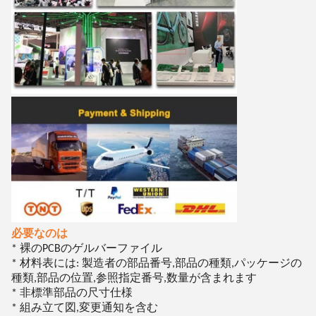
必要なのは
* 裸のPCBのゲルバーファイル
* 材料表には: 製造者の部品番号,部品の種類,パッケージの
種類,部品の位置,参照指定番号,数量が含まれます
* 非標準部品の尺寸仕様
* 組み立て図,変更通知を含む