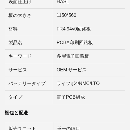
表面仕上げ
HASL
板の大きさ
1150*560
材料
FR4 94v0回路板
製品名
PCBA印刷回路板
キーワード
多層電子回路板
サービス
OEM サービス
バッテリータイプ
ライフポ4/NMC/LTO
タイプ
電子PCB組成
梱包と配送
販売ユニット:
単一の項目