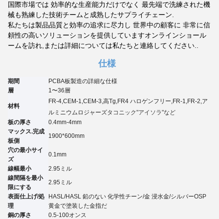
国際市場では 効率的な生産能力だけでなく 最先端で洗練された機
械も熟練した技術チームと成熟したサプライチェーン.
私たちは製品品質と効率の追求に尽力し 世界中の顧客に 非常に信
頼性の高いソリューションを提供していますオンラインショール
ームを訪れ,または詳細については私たちと連絡してください..
仕様
期間
PCBA板製造の詳細な仕様
層
1〜3
6
層
FR-4,CEM-1,CEM-3,高Tg,FR4 ハロゲンフリー,FR-1,FR-2,ア
材料
ルミニウム
ロジャーズ
タコニック
"アイソラ"など
板の厚さ
0.4mm-4mm
マックス.完成
1900*600mm
板側
穴の最小サイ
0.
1
mm
ズ
線幅最小
2.95
ミル
線間隔を最小
2.95
ミル
限にする
表面仕上げ/処
HASL/HASL 鉛のない 化学性チーン
/
金 浸水金
/
シルバーO
SP
理
黄金で塗装した
金指だ
銅の厚さ
0.5-100オンス