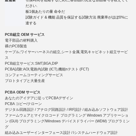
ださい.
板1個あたりの量
命令だ
試験ガイド
&
機能 品質を保証する試験方法 廃棄率がほぼ0%に
達する
PCB組立 OEM サービス
電子部品の材料購入
裸のPCB製造
ケーブル,ワイヤーハーネスの組立,シート金属,電気キャビネット組立サービ
ス
PCB組立サービス:SMT,BGA,DIP
PCBA試験:AOI,電路内試験 (ICT),機能
n
テスト (FCT)
コンフォームコーティングサービス
プロトタイプと大量生産
PCBA ODM サービス
あなたのアイデアに従ってPCBAデザイン
PCBA コピー/クローン
デジタル回路設計 / アナログ回路設計 / lRF設計 / 組み込みソフトウェア設計
ファームウェアとマイクロコード プログラミング Windows アプリケーショ
ン (GUI) プログラミング/Windows デバイスドライバー (WDM) プログラミン
グ
組み込みユーザーインターフェース設計 / lシステムハードウェア設計