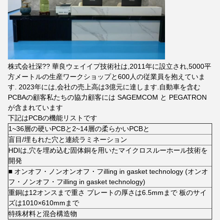
株式会社深?? 華良ウェイイプ技術社は,2011年に設立され,5000平
方メートルの生産ワークショップと600人の従業員を抱えていま
す. 2023年には,会社の売上高は3億元に達します.自動車を含む
PCBAの顧客私たちの協力顧客には SAGEMCOM と PEGATRON
が含まれています
下記はPCBの機能リストです
1~36層の硬いPCBと2~14層の柔らかいPCBと
盲目/埋もれた穴と連続ラミネーション
HDIは,穴を埋め込む固体銅を用いたマイクロスルーホール技術を
開発
■ オンオフ・ノンオンオフ・フilling in gasket technology (オンオ
フ・ノンオフ・フilling in gasket technology)
重銅は12オンスまで重さ プレートの厚さは6.5mmまで 板のサイ
ズは1010×610mmまで
特殊材料と混合構造物