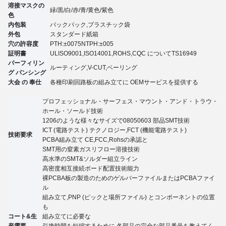
溶接マスクの
緑/黒/白/赤/青/黄色
/紫色
色
内包装
バックパック,プラスチック袋
外包
スタンダード紙箱
穴の許容度
PTH:±007
5
NTPH:±005
証明書
UL
ISO9001,ISO14001,ROHS,CQC について
TS16949
パーフィリン
ルーティング,V-CUT,ベーリング
グ パンシング
大会 の 奉仕
各種印刷回路板の組み立てに OEMサービスを提供する
プロフェッショナル・サーフェス・マウント・アンド・トラウ・
ホール・ソールド技術
1206のような様々なサイズで08050603 部品SMT技術
ICT (電路テスト) テクノロジー,FCT (機能電路テスト)
技術要求
PCBA組み立て CE,FCC,Rohsの承認と
SMT用の窒素ガスリフロー溶接技術
高水準のSMT&ソルダー組立ライン
高密度相互接続ボード配置技術能力
裸PCBA板の製造のためのゲルバーファイルまたはPCBAファイ
ル
組み立て,PNP (ピックと場所ファイル) とコンポーネントの位置
も
コート&生
組み立てに必要な
産需要
引換時間を短縮するために,各部品の完全な部品番号を教えてく