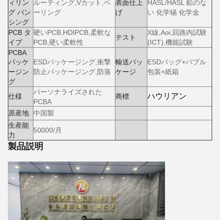
ィリン
ルーティング,Vカット,ベ
表面仕上
HASL/HASL 鉛のな
グ パン
ーリング
げ
い 化学锡 化学金
シング
PCB タ
硬いPCB,HDIPCB,柔軟な
X線,Aoi,回路内試験
テスト
イプ
PCB,硬い柔軟性
(ICT),機能試験
PCBA
パッケ
ESDパッケージング,衝撃
輸送パッ
ESDバッグ+バブル
ージン
防止パッケージング,防落
ケージ
包装+紙箱
グ
パーソナライズされた
ハウリアン
仕様
商標
PCBA
原産地
中国製
生産能
50000/月
力
製品説明