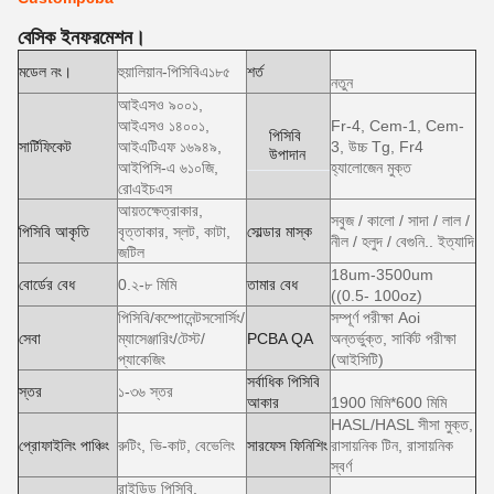
বেসিক ইনফরমেশন।
মডেল নং।
হুয়ালিয়ান-পিসিবিএ১৮৫
শর্ত
নতুন
আইএসও ৯০০১,
আইএসও ১৪০০১,
Fr-4, Cem-1, Cem-
পিসিবি
সার্টিফিকেট
আইএটিএফ ১৬৯৪৯,
3, উচ্চ Tg, Fr4
উপাদান
আইপিসি-এ ৬১০জি,
হ্যালোজেন মুক্ত
রোএইচএস
আয়তক্ষেত্রাকার,
সবুজ / কালো / সাদা / লাল /
পিসিবি আকৃতি
বৃত্তাকার, স্লট, কাটা,
সোল্ডার মাস্ক
নীল / হলুদ / বেগুনি.. ইত্যাদি
জটিল
18um-3500um
বোর্ডের বেধ
0.২-৮ মিমি
তামার বেধ
((0.5- 100oz)
পিসিবি/কম্পোনেন্টসসোর্সিং/
সম্পূর্ণ পরীক্ষা Aoi
সেবা
ম্যাসেঞ্জারিং/টেস্ট/
PCBA QA
অন্তর্ভুক্ত, সার্কিট পরীক্ষা
প্যাকেজিং
(আইসিটি)
সর্বাধিক পিসিবি
স্তর
১-৩৬ স্তর
আকার
1900 মিমি*600 মিমি
HASL/HASL সীসা মুক্ত,
প্রোফাইলিং পাঞ্চিং
রুটিং, ভি-কাট, বেভেলিং
সারফেস ফিনিশিং
রাসায়নিক টিন, রাসায়নিক
স্বর্ণ
রাইডিড পিসিবি,