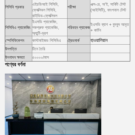
এইচডিআই পিসিবি,
এক্স-রে, অ'ই, সার্কিট টেস্ট
পিসিবি প্রকার
পরীক্ষা
ফ্লেক্সিবল পিসিবি,
(আইসিটি), ফাংশনাল টেস্ট
রাইডিড-ফ্লেক্সিবল
ইএসডি প্যাকেজিং,
ইএসডি ব্যাগ + বুদবুদ আবৃত
পিসিবিএ প্যাকেজিং
শকপ্রুফ প্যাকেজিং,
পরিবহন প্যাকেজ
+ কার্টন
অ্যান্টি-ড্রপ
হাওয়ালিয়ান
স্পেসিফিকেশন
কাস্টমাইজড পিসিবিএ
ট্রেডমার্ক
উৎপত্তি
চীনে তৈরি
উৎপাদন ক্ষমতা
৫০০০০/মাস
পণ্যের বর্ণনা