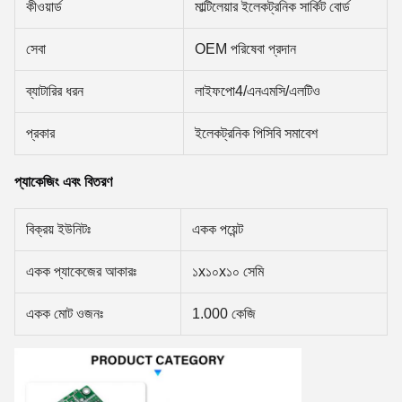
কীওয়ার্ড
মাল্টিলেয়ার ইলেকট্রনিক সার্কিট বোর্ড
সেবা
OEM পরিষেবা প্রদান
ব্যাটারির ধরন
লাইফপো4/এনএমসি/এলটিও
প্রকার
ইলেকট্রনিক পিসিবি সমাবেশ
প্যাকেজিং এবং বিতরণ
বিক্রয় ইউনিটঃ
একক পয়েন্ট
একক প্যাকেজের আকারঃ
১x১০x১০ সেমি
একক মোট ওজনঃ
1.000 কেজি