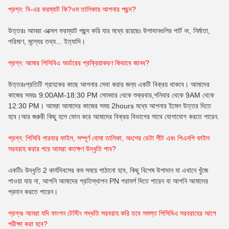
প্রশ্ন: বি-এর ফরম্যাট কি?
ওম
তালিকায় আপনার পছন্দ?
উত্তরঃ আমরা এক্সেল ফরম্যাট পছন্দ করি যার মধ্যে রয়েছেঃ উপাদানগুলির পার্ট নং, নির্মাতা,
পরিমাণ, মূল্যের তথ্য... ইত্যাদি।
প্রশ্ন: আমার পিসিবিএ অর্ডারের প্রক্রিয়াকরণ কিভাবে জানব?
উত্তরঃপ্রতিটি গ্রাহকের কাছে আপনার সেবা করার জন্য একটি বিক্রয় থাকবে। আমাদের
কাজের সময়ঃ 9:00AM-18:30 PM সোমবার থেকে শুক্রবার,শনিবার থেকে 9AM থেকে
12:30 PM। আমরা আমাদের কাজের সময় 2hours মধ্যে আপনার ইমেল উত্তর দিতে
হবে।আর জরুরী কিছু হলে ফোন করে আমাদের বিক্রয় বিভাগের সাথে যোগাযোগ করতে পারেন.
প্রশ্ন: পিসিবি গারবার ফাইল, সম্পূর্ণ বোমা তালিকা, অংশের ডেটা শীট এবং পিএনপি ফাইল
সরবরাহ করার পরে আমরা কতক্ষণ উদ্ধৃতি পাব?
একটিঃ উদ্ধৃতি 2 কার্যদিবসের কম সময়ে পাঠানো হবে, কিছু বিশেষ উপাদান যা এখানে খুঁজে
পাওয়া যায় না, আপনি আমাদের প্রতিস্থাপন PN পরামর্শ দিতে পারেন বা আপনি আমাদের
প্রদান করতে পারেন।
প্রশ্নঃ আমরা যদি ফাংশন টেস্টিং পদ্ধতি সরবরাহ করি তবে সমস্ত পিসিবিএ সরবরাহের আগে
পরীক্ষা করা হবে?