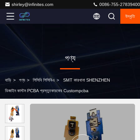
shirley@infinites.com
0086-755-27839400
উদ্ধৃতি
পণ্য
বাড়ি
>
পণ্য
>
পিসিবি পিসিবিএ
>
SMT কারখানা SHENZHEN
ডিজাইন কাস্টম PCBA প্রস্তুতকারকের Custompcba