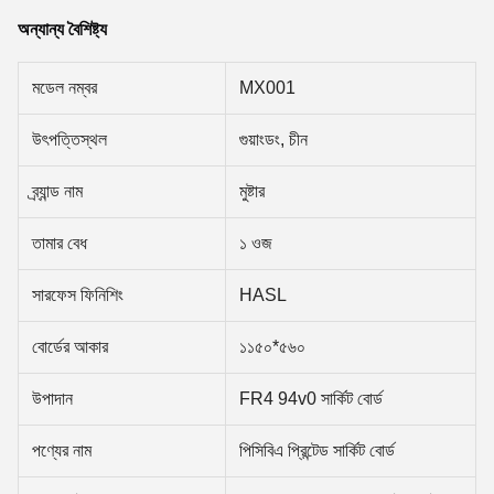
অন্যান্য বৈশিষ্ট্য
মডেল নম্বর
MX001
উৎপত্তিস্থল
গুয়াংডং, চীন
ব্র্যান্ড নাম
মুষ্টার
তামার বেধ
১ ওজ
সারফেস ফিনিশিং
HASL
বোর্ডের আকার
১১৫০*৫৬০
উপাদান
FR4 94v0 সার্কিট বোর্ড
পণ্যের নাম
পিসিবিএ প্রিন্টেড সার্কিট বোর্ড