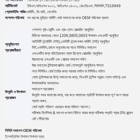
সার্টিফিকেট
ইউএল,
আইএসও ৯০০১, আইএসও ১৪০০১, রোএইচএস, সিকিউসি
,TS16949
প্রোফাইলিং পাঞ্চিং
রাউটিং, ভি-কাট, বেভেলিং
সম্মেলন পরিষেবা
সব ধরনের মুদ্রিত সার্কিট বোর্ড সমাবেশের জন্য OEM পরিষেবা প্রদান
পেশাগত পৃষ্ঠ-মোন্টিং এবং থ্রু-হোল সোল্ডারিং প্রযুক্তি
বিভিন্ন আকারের যেমন 1206,0805,0603 উপাদান এসএমটি প্রযুক্তি
আইসিটি ((সার্কিট টেস্ট),এফসিটি ((ফাংশনাল সার্কিট টেস্ট) প্রযুক্তি
প্রযুক্তিগত
সিই,এফসিসি,রোহস অনুমোদনের সাথে পিসিবিএ সমাবেশ
প্রয়োজনীয়তা
এসএমটির জন্য নাইট্রোজেন গ্যাস রিফ্লো সোল্ডারিং প্রযুক্তি
উচ্চমানের এসএমটি এবং সোল্ডার সমাবেশ লাইন
উচ্চ ঘনত্বের ইন্টারকানেক্টেড বোর্ড প্লেসমেন্ট প্রযুক্তির ক্ষমতা
নগ্ন পিসিবিএ বোর্ড তৈরির জন্য গারবার ফাইল বা পিসিবিএ ফাইল
বোমা ((উপাদানের বিল) সমাবেশের জন্য, পিএনপি ((পিক অ্যান্ড প্লেস ফাইল) এবং
উপাদানগুলির অবস্থানও
সমাবেশে প্রয়োজন
উদ্ধৃতি ও উৎপাদন
উদ্ধৃতি সময় কমানোর জন্য, দয়া করে আমাদের প্রতিটি উপাদান জন্য পূর্ণ অংশ নম্বর
প্রয়োজন
প্রদান করুন,
বোর্ড প্রতি পরিমাণ এছাড়াও জন্য পরিমাণ
আদেশ।
পরীক্ষার নির্দেশিকা
&
ফাংশন গুণমান নিশ্চিত করার জন্য পরীক্ষার পদ্ধতি প্রায় 0% স্ক্র্যাপ
রেট পৌঁছানোর
পিসিবি সমাবেশ OEM পরিষেবা
ইলেকট্রনিক উপাদান উপাদান ক্রয়