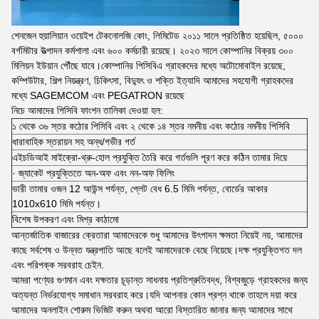
শেনজেন হুয়ালিয়ান ওয়েইপ টেকনোলজি কোং, লিমিটেড ২০১১ সালে প্রতিষ্ঠিত হয়েছিল, ৫০০০
বর্গমিটার উত্পাদন কর্মশালা এবং ৬০০ কর্মচারী রয়েছে। ২০২৩ সালে কোম্পানির বিক্রয় ৩০০
মিলিয়ন ইউয়ান পৌঁছে যাবে।কোম্পানির পিসিবিএ গ্রাহকদের মধ্যে অটোমোবাইল রয়েছে,
কম্পিউটার, শিল্প নিয়ন্ত্রণ, চিকিৎসা, বিদ্যুৎ ও শক্তি ইত্যাদি আমাদের সহযোগী গ্রাহকদের
মধ্যে SAGEMCOM এবং PEGATRON রয়েছে
নিচে আমাদের পিসিবি ফাংশন তালিকা দেওয়া হল:
১ থেকে ৩৬ স্তর কঠোর পিসিবি এবং ২ থেকে ১৪ স্তর নমনীয় এবং কঠোর নমনীয় পিসিবি
ধারাবাহিক স্তরায়ন সহ অন্ধ/গভীর গর্ত
এইচডিআই মাইক্রো-থ্রু-হোল প্রযুক্তি তৈরি করে গর্তগুলি পূরণ করে কঠিন তামার দিয়ে
· জ্যাকেট প্রযুক্তিতে অন-অফ এবং নন-অফ ফিলিং
ভারী তামার ওজন 12 আউন্স পর্যন্ত, প্লেট বেধ 6.5 মিমি পর্যন্ত, বোর্ডের আকার
1010x610 মিমি পর্যন্ত।
বিশেষ উপকরণ এবং মিশ্র কাঠামো
আন্তর্জাতিক বাজারের ক্রেতারা আমাদেরকে শুধু আমাদের উৎপাদন ক্ষমতা নিয়েই নয়, আমাদের
কাছে সর্বশেষ ও উন্নত যন্ত্রপাতি আছে বলেই আমাদেরকে বেছে নিয়েছে।দক্ষ প্রযুক্তিগত দল
এবং পরিপক্ক সরবরাহ চেইন.
আমরা পণ্যের গুণমান এবং দক্ষতার চূড়ান্ত সাধনায় প্রতিশ্রুতিবদ্ধ, বিশ্বজুড়ে গ্রাহকদের জন্য
অত্যন্ত নির্ভরযোগ্য সমাধান সরবরাহ করে।যদি আপনার কোন প্রশ্ন থাকে তাহলে দয়া করে
আমাদের অনলাইন শোরুম ভিজিট করুন অথবা আরো বিস্তারিত জানার জন্য আমাদের সাথে