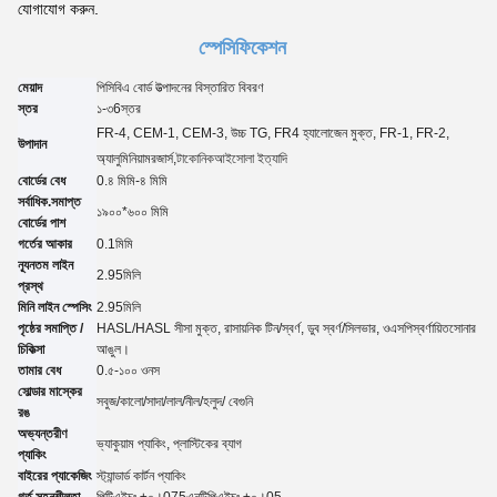
যোগাযোগ করুন.
স্পেসিফিকেশন
মেয়াদ
পিসিবিএ বোর্ড উত্পাদনের বিস্তারিত বিবরণ
স্তর
১-৩
6
স্তর
FR-4, CEM-1, CEM-3, উচ্চ TG, FR4 হ্যালোজেন মুক্ত, FR-1, FR-2,
উপাদান
অ্যালুমিনিয়াম
রজার্স,
টাকোনিক
আইসোলা ইত্যাদি
বোর্ডের বেধ
0.৪ মিমি-৪ মিমি
সর্বাধিক.সমাপ্ত
১৯০০*৬০০ মিমি
বোর্ডের পাশ
গর্তের আকার
0.
1
মিমি
ন্যূনতম লাইন
2.95
মিলি
প্রস্থ
মিনি লাইন স্পেসিং
2.95
মিলি
পৃষ্ঠের সমাপ্তি /
HASL/HASL সীসা মুক্ত, রাসায়নিক টিন
/
স্বর্ণ, ডুব স্বর্ণ
/
সিলভার, ও
এসপি
স্বর্ণায়িত
সোনার
চিকিত্সা
আঙুল।
তামার বেধ
0.৫-১০০ ওনস
সোল্ডার মাস্কের
সবুজ/কালো/সাদা/লাল/নীল/হলুদ
/ বেগুনি
রঙ
অভ্যন্তরীণ
ভ্যাকুয়াম প্যাকিং, প্লাস্টিকের ব্যাগ
প্যাকিং
বাইরের প্যাকেজিং
স্ট্যান্ডার্ড কার্টন প্যাকিং
গর্ত সহনশীলতা
পিটিএইচঃ ±০।07
5
এনটিপিএইচঃ ±০।05