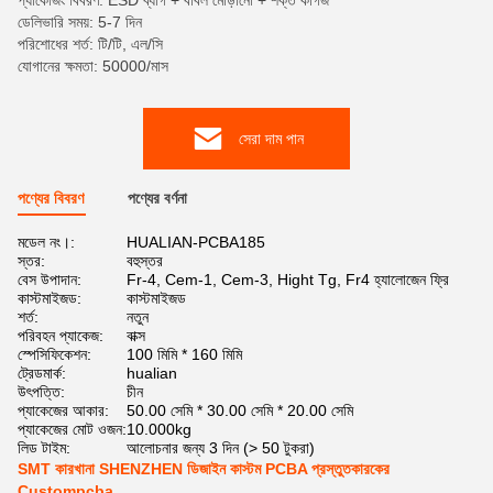
প্যাকেজিং বিবরণ: ESD ব্যাগ + বাবল মোড়ানো + শক্ত কাগজ
ডেলিভারি সময়: 5-7 দিন
পরিশোধের শর্ত: টি/টি, এল/সি
যোগানের ক্ষমতা: 50000/মাস
সেরা দাম পান
পণ্যের বিবরণ
পণ্যের বর্ণনা
মডেল নং।:
HUALIAN-PCBA185
স্তর:
বহুস্তর
বেস উপাদান:
Fr-4, Cem-1, Cem-3, Hight Tg, Fr4 হ্যালোজেন ফ্রি
কাস্টমাইজড:
কাস্টমাইজড
শর্ত:
নতুন
পরিবহন প্যাকেজ:
বাক্স
স্পেসিফিকেশন:
100 মিমি * 160 মিমি
ট্রেডমার্ক:
hualian
উৎপত্তি:
চীন
প্যাকেজের আকার:
50.00 সেমি * 30.00 সেমি * 20.00 সেমি
প্যাকেজের মোট ওজন:
10.000kg
লিড টাইম:
আলোচনার জন্য 3 দিন (> 50 টুকরা)
SMT কারখানা SHENZHEN ডিজাইন কাস্টম PCBA প্রস্তুতকারকের
Custompcba