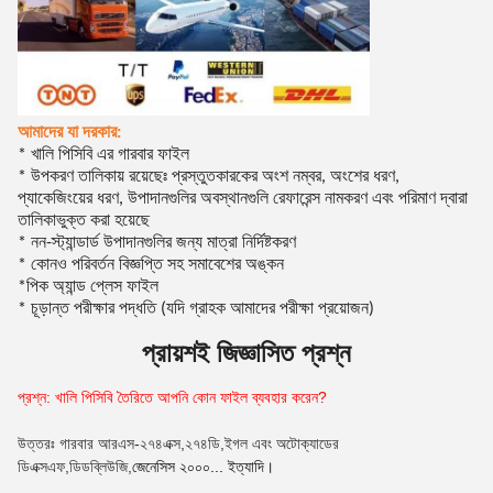
আমাদের যা দরকার:
* খালি পিসিবি এর গারবার ফাইল
* উপকরণ তালিকায় রয়েছেঃ প্রস্তুতকারকের অংশ নম্বর, অংশের ধরণ,
প্যাকেজিংয়ের ধরণ, উপাদানগুলির অবস্থানগুলি রেফারেন্স নামকরণ এবং পরিমাণ দ্বারা
তালিকাভুক্ত করা হয়েছে
* নন-স্ট্যান্ডার্ড উপাদানগুলির জন্য মাত্রা নির্দিষ্টকরণ
* কোনও পরিবর্তন বিজ্ঞপ্তি সহ সমাবেশের অঙ্কন
পিক অ্যান্ড প্লেস ফাইল
*
* চূড়ান্ত পরীক্ষার পদ্ধতি (যদি গ্রাহক আমাদের পরীক্ষা প্রয়োজন)
প্রায়শই জিজ্ঞাসিত প্রশ্ন
প্রশ্ন: খালি পিসিবি তৈরিতে আপনি কোন ফাইল ব্যবহার করেন?
উত্তরঃ গারবার আরএস-২৭৪এক্স,২৭৪ডি,ইগল এবং অটোক্যাডের
ডিএক্সএফ,ডিডব্লিউজি,
জেনেসিস ২০০০... ইত্যাদি।