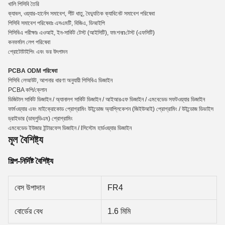
খালি পিসিবি তৈরি
ক্যাবল, ওয়্যার-হার্নেস সমাবেশ, শীট ধাতু, বৈদ্যুতিক ক্যাবিনেট সমাবেশ পরিষেবা
পিসিবি সমাবেশ পরিষেবাঃ এসএমটি, বিজিএ, ডিআইপি
পিসিবিএ পরীক্ষাঃ এওআই, ইন-সার্কিট টেস্ট (আইসিটি), ফাংশন
n
টেস্ট (এফসিটি)
কনফর্মাল লেপ পরিষেবা
প্রোটোটাইপিং এবং ভর উৎপাদন
PCBA ODM পরিষেবা
পিসিবি লেআউট, আপনার ধারণা অনুযায়ী পিসিবিএ ডিজাইন
PCBA কপি/ক্লোন
ডিজিটাল সার্কিট ডিজাইন / অ্যানালগ সার্কিট ডিজাইন / আইআরএফ ডিজাইন / এমবেডেড সফটওয়্যার ডিজাইন
ফার্মওয়্যার এবং মাইক্রোকোড প্রোগ্রামিং উইন্ডোজ অ্যাপ্লিকেশন (জিইউআই) প্রোগ্রামিং / উইন্ডোজ ডিভাইস
ড্রাইভার (ডাব্লুডিএম) প্রোগ্রামিং
এমবেডেড ইউজার ইন্টারফেস ডিজাইন / lসিস্টেম হার্ডওয়্যার ডিজাইন
মূল বৈশিষ্ট্য
শিল্প-নির্দিষ্ট বৈশিষ্ট্য
বেস উপাদান
FR4
বোর্ডের বেধ
1.6 মিমি