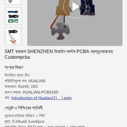
SMT কারখানা SHENZHEN ডিজাইন কাস্টম PCBA প্রস্তুতকারকের
Custompcba
পণ্যের বিবরণ
উৎপত্তি স্থল: চীন
পরিচিতিমুলক নাম: HUALIAN
সাক্ষ্যদান: RoHS, ISO
মডেল নম্বার: HUALIAN-PCBA185
নথি:
Introduction of Hualian(1)....).pptx
পেমেন্ট ও শিপিংয়ের শর্তাবলী
ন্যূনতম চাহিদার পরিমাণ: ১ পিসি
মূল্য: 0.04usd-1usd/pcs