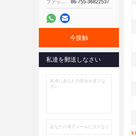
ファックス:
86-755-36822537
今接触
私達を郵送しなさい
3