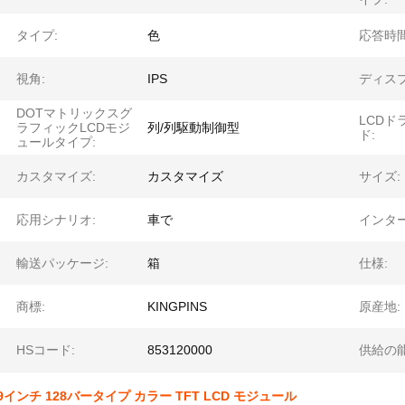
タイプ:
色
応答時間
視角:
IPS
ディス
DOTマトリックスグ
LCDド
ラフィックLCDモジ
列/列駆動制御型
ド:
ュールタイプ:
カスタマイズ:
カスタマイズ
サイズ:
応用シナリオ:
車で
インタ
輸送パッケージ:
箱
仕様:
商標:
KINGPINS
原産地:
HSコード:
853120000
供給の能
.9インチ 128バータイプ カラー TFT LCD モジュール