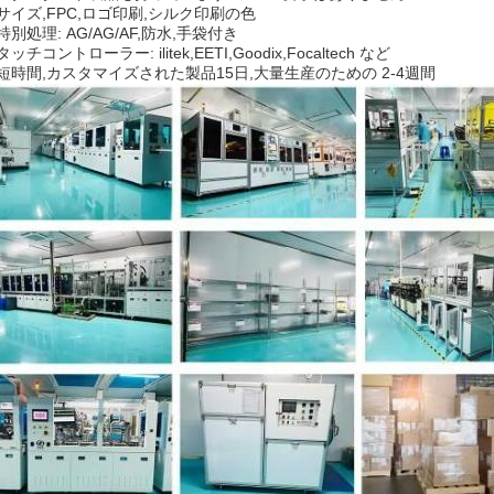
サイズ,FPC,ロゴ印刷,シルク印刷の色
特別処理: AG/AG/AF,防水,手袋付き
タッチコントローラー: ilitek,EETI,Goodix,Focaltech など
短時間,カスタマイズされた製品15日,大量生産のための 2-4週間