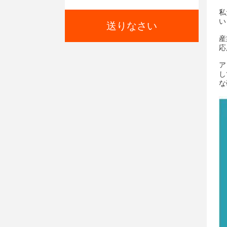
私
い
送りなさい
産
応
ア
し
な