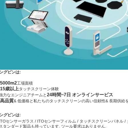
ングピンは:
5000m2
工場面積
15歳以上
タッチスクリーン体験
24時間~7日 オンラインサービス
3強力なエンジニアチームと
高品質
& 低価格と私たちのタッチスクリーンの高い信頼性& 長期供給
ングピンは:
ITOセンサーガラス / ITOセンサーフィルム / タッチスクリーンパネル 
2スタンダード製品も持っています. ツール要求はありません.