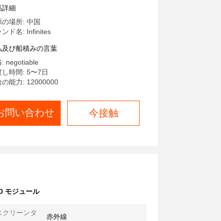
品詳細
の場所: 中国
ド名: Infinites
払及び船積みの言葉
 negotiable
し時間: 5〜7日
の能力: 12000000
お問い合わせ
今接触
 LCD モジュール
スクリーンタ
赤外線