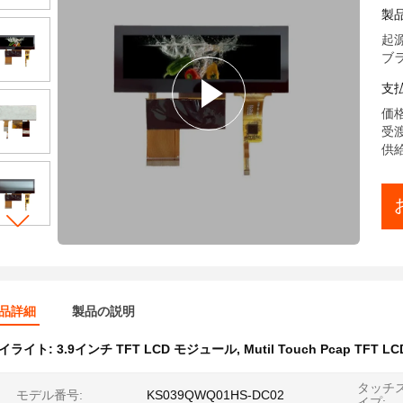
製
起源
ブラン
支
価格:
受渡
供給
品詳細
製品の説明
イライト:
3.9インチ TFT LCD モジュール
,
Mutil Touch Pcap TFT
タッチ
モデル番号:
KS039QWQ01HS-DC02
イプ: