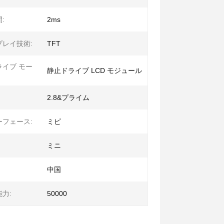
:
2ms
プレイ技術:
TFT
ライブ モー
静止ドライブ LCD モジュール
2.8&プライム
ーフェース:
ミピ
ミニ
中国
力:
50000