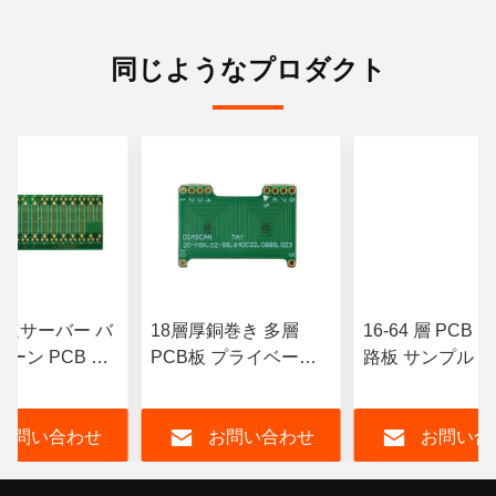
同じようなプロダクト
 高速サーバー バ
18層厚銅巻き 多層
16-64 層 PCB
ーン PCB カ
PCB板 プライベート
路板 サンプル 
イズ マルチフィ
ラベル
能 5G通信
お問い合わせ
お問い合わせ
お問い合