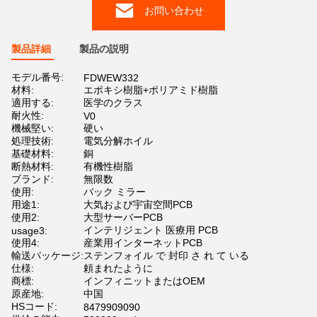
お問い合わせ
製品詳細
製品の説明
モデル番号:
FDWEW332
材料:
エポキシ樹脂+ポリアミド樹脂
適用する:
医学のクラス
耐火性:
V0
機械堅い:
硬い
処理技術:
電気分解ホイル
基礎材料:
銅
断熱材料:
有機性樹脂
ブランド:
無限数
使用:
バック ミラー
用途1:
大気および宇宙空間PCB
使用2:
大型サーバーPCB
インテリジェント 医療用 PCB
usage3:
使用4:
産業用インターネットPCB
輸送パッケージ:
ステンフォイル で 封印 さ れ て いる
仕様:
頼まれたように
商標:
インフィニットまたはOEM
原産地:
中国
HSコード:
8479909090