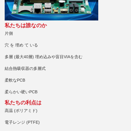
私たちは誰なのか
片側
穴 を 埋め て いる
多層 (最大40層) 埋め込みや盲目VIAを含む
結合熱吸収器の多層式
柔軟なPCB
柔らかい硬いPCB
私たちの利点は
高温 (ポリアミド)
電子レンジ (PTFE)