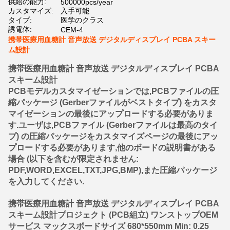
供給の能力:
500000pcs/year
カスタマイズ:
入手可能
タイプ:
医学のクラス
誘電体:
CEM-4
携帯医療用血糖計 音声放送 デジタルディスプレイ PCBA スキー
ム設計
携帯医療用血糖計 音声放送 デジタルディスプレイ PCBA
スキーム設計
PCBモデルカスタマイゼーションでは,PCBファイルの圧
縮パッケージ (Gerberファイルがベストタイプ) をカスタ
マイゼーションの最後にアップロードする必要がありま
す.ユーザは,PCBファイル (Gerberファイルは最高のタイ
プ) の圧縮パッケージをカスタマイズページの最後にアッ
プロードする必要があります,他のボードの説明書がある
場合 (以下を含むが限定されません:
PDF,WORD,EXCEL,TXT,JPG,BMP),また圧縮パッケージ
を入力してください.
携帯医療用血糖計 音声放送 デジタルディスプレイ PCBA
スキーム設計
プロジェクト (PCB組立) ワンストップOEM
サービス マックスボードサイズ 680*550mm Min: 0.25