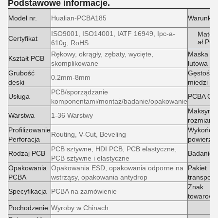
Podstawowe informacje.
Model nr.
Hualian-PCBA185
Warunki
ISO9001, ISO14001, IATF 16949, Ipc-a-
Materi
Certyfikat
ał PC
610g, RoHS
Rękowy, okrągły, zębaty, wycięte,
Maska
Kształt PCB
skomplikowane
lutowa
Grubość
Gęstość
0.2mm-8mm
deski
miedzi
PCB/sporządzanie
Usługa
PCBA QA
komponentami/montaż/badanie/opakowanie
Maksyma
Warstwa
1-36 Warstwy
rozmiar 
Profilizowanie
Wykończe
Routing, V-Cut, Beveling
Perforacja
powierzch
PCB sztywne, HDI PCB, PCB elastyczne,
Rodzaj PCB
Badanie
PCB sztywne i elastyczne
Opakowania
Opakowania ESD, opakowania odporne na
Pakiet
PCBA
wstrząsy, opakowania antydrop
transport
Znak
Specyfikacja
PCBA na zamówienie
towarowy
Pochodzenie
Wyroby w Chinach