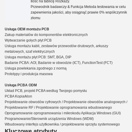
Ilość na tablicę
Rozkazy.
Przewodnik badawczy
&
Funkcja Metoda testowania w celu
zapewnienia jakości, aby osiągnąć prawie 0% współczynnik
złomu
Usługa OEM montażu PCB
Zakup materiałów do komponentów elektronicznych
Wytwarzanie gołych płyt PCB
Usługa montażu kabli, zestawów przewodów drutowych, arkuszy
metalowych, szaf elektrycznych
Usługa montażu płyt PCB: SMT, BGA, DIP
Badanie PCBA: AOI, Badanie w obwodzie (ICT), Functio
n
Test (FCT)
Usługa powlekania zgodnego z normą
Prototypy i produkcja masowa
Usługa PCBA ODM
Układ PCB, projekt PCBA według Twojego pomysłu
PCBA Kopia/klon
Projektowanie obwodów cyfrowych / Projektowanie obwodów analogowych /
Projektowanie RF / Projektowanie oprogramowania wbudowanego
Oprogramowanie oprogramowania i mikrokodu Aplikacja Windows (GUI)
Programowanie/Sterownik urządzenia Windows (WDM)
Wbudowany interfejs użytkownika / projektowanie sprzętu systemowego
Kluczowe atrybuty