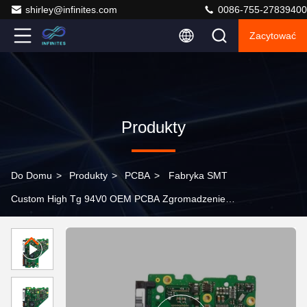
shirley@infinites.com
0086-755-27839400
Zacytować
Produkty
Do Domu
>
Produkty
>
PCBA
>
Fabryka SMT
Custom High Tg 94V0 OEM PCBA Zgromadzenie
Producent PCB PCBA