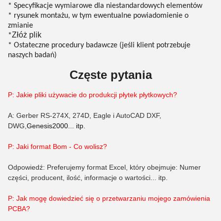
* Specyfikacje wymiarowe dla niestandardowych elementów
* rysunek montażu, w tym ewentualne powiadomienie o
zmianie
Złóż plik
*
* Ostateczne procedury badawcze (jeśli klient potrzebuje
naszych badań)
Częste pytania
P: Jakie pliki używacie do produkcji płytek płytkowych?
A: Gerber RS-274X, 274D, Eagle i AutoCAD DXF,
DWG,
Genesis2000... itp.
P: Jaki format B
om
- Co wolisz?
Odpowiedź: Preferujemy format Excel, który obejmuje: Numer
części, producent, ilość, informacje o wartości... itp.
P: Jak mogę dowiedzieć się o przetwarzaniu mojego zamówienia
PCBA?