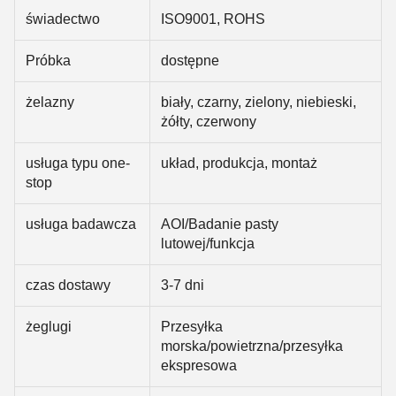
świadectwo
ISO9001, ROHS
Próbka
dostępne
żelazny
biały, czarny, zielony, niebieski,
żółty, czerwony
usługa typu one-
układ, produkcja, montaż
stop
usługa badawcza
AOI/Badanie pasty
lutowej/funkcja
czas dostawy
3-7 dni
żeglugi
Przesyłka
morska/powietrzna/przesyłka
ekspresowa