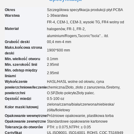
Okres
Szczegółowa specyfikacja produkcji płyt PCBA
Warstwa
1-3
6
warstwa
FR-4, CEM-1, CEM-3, wysoki TG, FR4 wolny od
Materiał
halogenów, FR-1, FR-2,
aluminium
/Rogers,
Taconic
"Isola"... itd.
Grubość deski
00,4 mm-4 mm
Maks.końcowa strona
1900*600 mm
deski
Min. wielkość otworu
0.
1
mm
Min. szerokość linii
2.95
mil
Min. odstęp między
2.95
mil
liniami
Wykończenie
HASL/HASL wolne od ołowiu, cyna
powierzchniowe/leczenie
chemiczna
/
Złoto, złoto z zanurzenia.
/
Srebrny,
powierzchni
O.
SP
Złoto pokryte
Złoty palec.
Gęstość miedzi
0.5-100 oz
zielona/czarna/biała/czerwona/niebieska/
Kolor maski lutowej
żółta
/fioletowy
Opakowanie wewnętrzne
Próżniowe opakowanie, plastikowa torba
Opakowanie zewnętrzne
Standardowe opakowanie kartonowe
Tolerancja do otworów
PTH: ± 0.07
5
,NTPH: ± 0.05
Certyfikat
UL,
ISO9001, ISO14001, ROHS, CQC
,TS16949