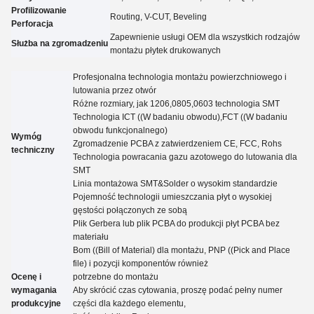
Profilizowanie
Routing, V-CUT, Beveling
Perforacja
Zapewnienie usługi OEM dla wszystkich rodzajów
Służba na zgromadzeniu
montażu płytek drukowanych
Profesjonalna technologia montażu powierzchniowego i
lutowania przez otwór
Różne rozmiary, jak 1206,0805,0603 technologia SMT
Technologia ICT ((W badaniu obwodu),FCT ((W badaniu
obwodu funkcjonalnego)
Wymóg
Zgromadzenie PCBA z zatwierdzeniem CE, FCC, Rohs
techniczny
Technologia powracania gazu azotowego do lutowania dla
SMT
Linia montażowa SMT&Solder o wysokim standardzie
Pojemność technologii umieszczania płyt o wysokiej
gęstości połączonych ze sobą
Plik Gerbera lub plik PCBA do produkcji płyt PCBA bez
materiału
Bom ((Bill of Material) dla montażu, PNP ((Pick and Place
file) i pozycji komponentów również
Ocenę i
potrzebne do montażu
wymagania
Aby skrócić czas cytowania, proszę podać pełny numer
produkcyjne
części dla każdego elementu,