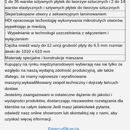
1 do 36 warstw sztywnych płytek do tworzyw sztucznych i 2 do 14
warstw elastycznych i sztywnych płytek do tworzyw sztucznych
Ślepe/zakopane otwory z sekwencyjnym laminowaniem
HDI opracowuje technologię wykonywania mikrotrutych otworów,
wypełniając je miedzią
· Wypełnianie w technologii uszczelnienia z włączeniem i
wyłączeniem
Ciężka miedź waży do 12 uncji grubość płyty do 6,5 mm rozmiar
deski do 1010 x 610 mm
Materiały specjalne i konstrukcje mieszane
Kupujący na rynku międzynarodowym wybierają nas nie tylko ze
względu na naszą wydajną zdolność produkcyjną, ale także
dlatego, że mamy najnowsze i wyrafinowane
maszyny,wykwalifikowany zespół techniczny i dojrzały łańcuch
dostaw.
Jesteśmy zaangażowani w ostateczne dążenie do jakości i
wydajności produktów, dostarczając niezawodne rozwiązania dla
klientów na całym świecie.Jeśli masz jakiekolwiek pytania,
odwiedź nasz online showroom lub skontaktuj się z nami, aby
uzyskać więcej informacji..
Specyfikacja