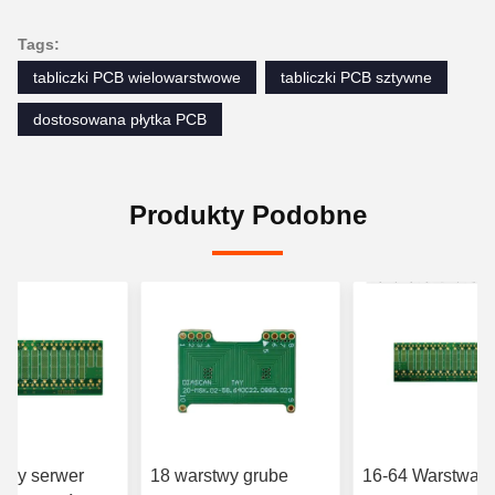
Tags:
tabliczki PCB wielowarstwowe
tabliczki PCB sztywne
dostosowana płytka PCB
Produkty Podobne
twy serwer
18 warstwy grube
16-64 Warstwa 