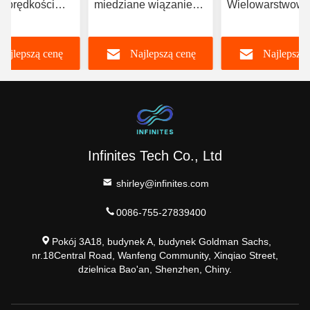
j prędkości
miedziane wiązanie
Wielowarstwow
ane PCB
wielowarstwowe płyty
płytka obwodow
lizacja Multi
PCB Private Label
Próbka Sztuczn
Najlepszą cenę
Najlepszą cenę
Najlepszą 
Inteligencja 5g
Komunikacja
Infinites Tech Co., Ltd
shirley@infinites.com
0086-755-27839400
Pokój 3A18, budynek A, budynek Goldman Sachs,
nr.18Central Road, Wanfeng Community, Xinqiao Street,
dzielnica Bao'an, Shenzhen, Chiny.