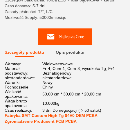
Szczegóły pakowania: Torba ESD + folia bąbelkowa + karton
Czas dostawy: 5-7 dni
Zasady płatności: T/T, L/C
Możliwość Supply: 50000/miesiąc
Najlepszą Cenę
Szczegóły produktu
Opis produktu
Warstwy:
Wielowarstwowe
Materiał
Fr-4, Cem-1, Cem-3, wysokość Tg, Fr4
podstawowy:
Bezhalogenowy
niestandardowe:
niestandardowe
Warunki:
Nowy
Pochodzenie:
Chiny
Wielkość
50,00 cm * 30,00 cm * 20,00 cm
opakowania:
Waga brutto
10.000kg
opakowania:
Czas realizacji:
3 dni Do negocjacji ( > 50 sztuk)
Fabryka SMT Custom High Tg 94V0 OEM PCBA
Zgromadzenie Producent PCB PCBA