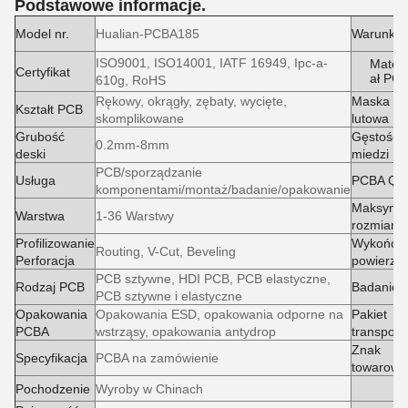
Podstawowe informacje.
Model nr.
Hualian-PCBA185
Warunki
ISO9001, ISO14001, IATF 16949, Ipc-a-
Materi
Certyfikat
ał PC
610g, RoHS
Rękowy, okrągły, zębaty, wycięte,
Maska
Kształt PCB
skomplikowane
lutowa
Grubość
Gęstość
0.2mm-8mm
deski
miedzi
PCB/sporządzanie
Usługa
PCBA QA
komponentami/montaż/badanie/opakowanie
Maksyma
Warstwa
1-36 Warstwy
rozmiar 
Profilizowanie
Wykończe
Routing, V-Cut, Beveling
Perforacja
powierzch
PCB sztywne, HDI PCB, PCB elastyczne,
Rodzaj PCB
Badanie
PCB sztywne i elastyczne
Opakowania
Opakowania ESD, opakowania odporne na
Pakiet
PCBA
wstrząsy, opakowania antydrop
transport
Znak
Specyfikacja
PCBA na zamówienie
towarowy
Pochodzenie
Wyroby w Chinach