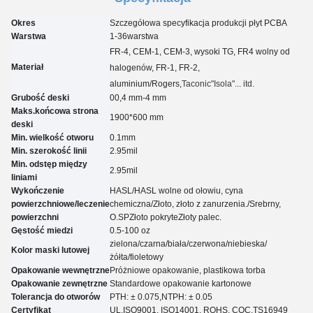
Okres
Szczegółowa specyfikacja produkcji płyt PCBA
Warstwa
1-3
6
warstwa
FR-4, CEM-1, CEM-3, wysoki TG, FR4 wolny od
Materiał
halogenów, FR-1, FR-2,
aluminium
/Rogers,
Taconic
"Isola"... itd.
Grubość deski
00,4 mm-4 mm
Maks.końcowa strona
1900*600 mm
deski
Min. wielkość otworu
0.
1
mm
Min. szerokość linii
2.95
mil
Min. odstęp między
2.95
mil
liniami
Wykończenie
HASL/HASL wolne od ołowiu, cyna
powierzchniowe/leczenie
chemiczna
/
Złoto, złoto z zanurzenia.
/
Srebrny,
powierzchni
O.
SP
Złoto pokryte
Złoty palec.
Gęstość miedzi
0.5-100 oz
zielona/czarna/biała/czerwona/niebieska/
Kolor maski lutowej
żółta
/fioletowy
Opakowanie wewnętrzne
Próżniowe opakowanie, plastikowa torba
Opakowanie zewnętrzne
Standardowe opakowanie kartonowe
Tolerancja do otworów
PTH: ± 0.07
5
,NTPH: ± 0.05
Certyfikat
UL,
ISO9001, ISO14001, ROHS, CQC
,TS16949