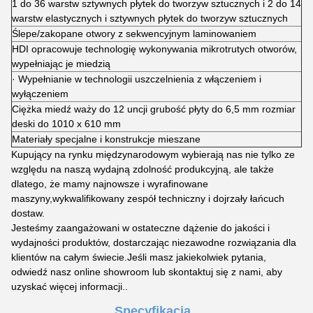
1 do 36 warstw sztywnych płytek do tworzyw sztucznych i 2 do 14
warstw elastycznych i sztywnych płytek do tworzyw sztucznych
Ślepe/zakopane otwory z sekwencyjnym laminowaniem
HDI opracowuje technologię wykonywania mikrotrutych otworów,
wypełniając je miedzią
· Wypełnianie w technologii uszczelnienia z włączeniem i
wyłączeniem
Ciężka miedź waży do 12 uncji grubość płyty do 6,5 mm rozmiar
deski do 1010 x 610 mm
Materiały specjalne i konstrukcje mieszane
Kupujący na rynku międzynarodowym wybierają nas nie tylko ze
względu na naszą wydajną zdolność produkcyjną, ale także
dlatego, że mamy najnowsze i wyrafinowane
maszyny,wykwalifikowany zespół techniczny i dojrzały łańcuch
dostaw.
Jesteśmy zaangażowani w ostateczne dążenie do jakości i
wydajności produktów, dostarczając niezawodne rozwiązania dla
klientów na całym świecie.Jeśli masz jakiekolwiek pytania,
odwiedź nasz online showroom lub skontaktuj się z nami, aby
uzyskać więcej informacji..
Specyfikacja