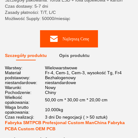
Szczegóły pakowania: Torba ESD + folia bąbelkowa + karton
Czas dostawy: 5-7 dni
Zasady płatności: T/T, L/C
Możliwość Supply: 50000/miesiąc
Najlepszą Cenę
Szczegóły produktu
Opis produktu
Warstwy:
Wielowarstwowe
Materiał
Fr-4, Cem-1, Cem-3, wysokość Tg, Fr4
podstawowy:
Bezhalogenowy
niestandardowe:
niestandardowe
Warunki:
Nowy
Pochodzenie:
Chiny
Wielkość
50,00 cm * 30,00 cm * 20,00 cm
opakowania:
Waga brutto
10.000kg
opakowania:
Czas realizacji:
3 dni Do negocjacji ( > 50 sztuk)
Fabryka SMTPCB Profesjonal Custom ManChina Fabryka
PCBA Custom OEM PCB