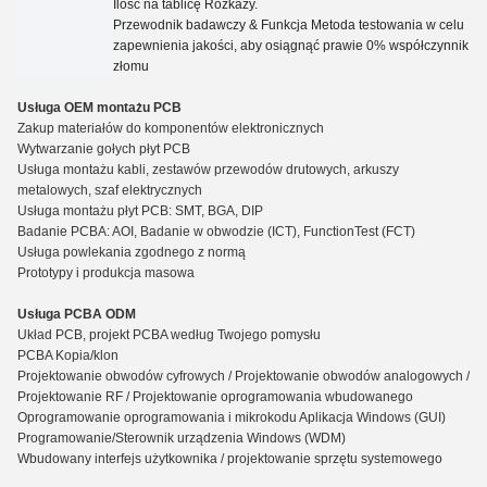
Ilość na tablicę
Rozkazy.
Przewodnik badawczy
&
Funkcja Metoda testowania w celu
zapewnienia jakości, aby osiągnąć prawie 0% współczynnik
złomu
Usługa OEM montażu PCB
Zakup materiałów do komponentów elektronicznych
Wytwarzanie gołych płyt PCB
Usługa montażu kabli, zestawów przewodów drutowych, arkuszy
metalowych, szaf elektrycznych
Usługa montażu płyt PCB: SMT, BGA, DIP
Badanie PCBA: AOI, Badanie w obwodzie (ICT), Functio
n
Test (FCT)
Usługa powlekania zgodnego z normą
Prototypy i produkcja masowa
Usługa PCBA ODM
Układ PCB, projekt PCBA według Twojego pomysłu
PCBA Kopia/klon
Projektowanie obwodów cyfrowych / Projektowanie obwodów analogowych /
Projektowanie RF / Projektowanie oprogramowania wbudowanego
Oprogramowanie oprogramowania i mikrokodu Aplikacja Windows (GUI)
Programowanie/Sterownik urządzenia Windows (WDM)
Wbudowany interfejs użytkownika / projektowanie sprzętu systemowego