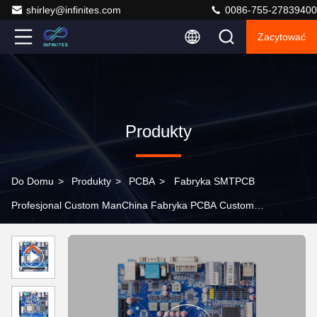
shirley@infinites.com
0086-755-27839400
Zacytować
Produkty
Do Domu
>
Produkty
>
PCBA
>
Fabryka SMTPCB
Profesjonal Custom ManChina Fabryka PCBA Custom
OEM PCB