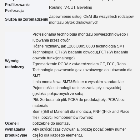
Profilizowanie
Routing, V-CUT, Beveling
Perforacja
Zapewnienie usługi OEM dla wszystkich rodzajów
Służba na zgromadzeniu
montażu płytek drukowanych
Profesjonalna technologia montażu powierzchniowego i
lutowania przez otwór
Różne rozmiary, jak 1206,0805,0603 technologia SMT
Technologia ICT ((W badaniu obwodu),FCT ((W badaniu
obwodu funkcjonalnego)
Wymóg
Zgromadzenie PCBA z zatwierdzeniem CE, FCC, Rohs
techniczny
Technologia powracania gazu azotowego do lutowania dla
SMT
Linia montażowa SMT&Solder o wysokim standardzie
Pojemność technologii umieszczania płyt o wysokiej
gęstości połączonych ze sobą
Plik Gerbera lub plik PCBA do produkcji płyt PCBA bez
materiału
Bom ((Bill of Material) dla montażu, PNP ((Pick and Place
file) i pozycji komponentów również
Ocenę i
potrzebne do montażu
wymagania
Aby skrócić czas cytowania, proszę podać pełny numer
produkcyjne
części dla każdego elementu,