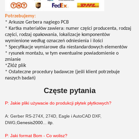
Potrzebujemy:
* Arkusze Gerbera nagiego PCB
* Kartka materiałów zawiera: numer części producenta, rodzaj
części, rodzaj opakowania, lokalizacje komponentów
wymienione według oznaczeń odniesienia i ilości
* Specyfikacje wymiarowe dla niestandardowych elementów
* rysunek montażu, w tym ewentualne powiadomienie o
zmianie
Złóż plik
*
* Ostateczne procedury badawcze (jeśli klient potrzebuje
naszych badań)
Częste pytania
P: Jakie pliki używacie do produkcji płytek płytkowych?
A: Gerber RS-274X, 274D, Eagle i AutoCAD DXF,
DWG,
Genesis2000... itp.
P: Jaki format B
om
- Co wolisz?