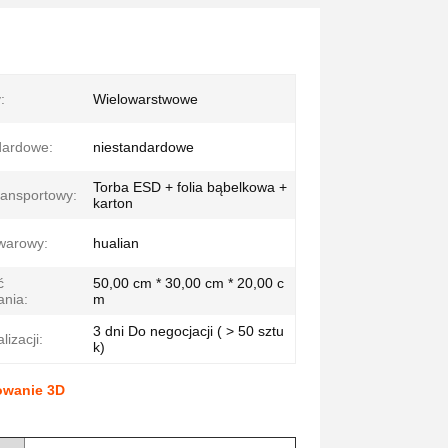
:
Wielowarstwowe
dardowe:
niestandardowe
Torba ESD + folia bąbelkowa +
ransportowy:
karton
warowy:
hualian
ć
50,00 cm * 30,00 cm * 20,00 c
nia:
m
3 dni Do negocjacji ( > 50 sztu
lizacji:
k)
owanie 3D