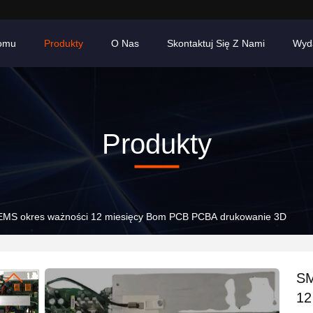
omu
Produkty
O Nas
Skontaktuj Się Z Nami
Wyd
Produkty
EMS okres ważności 12 miesięcy Bom PCB PCBA drukowanie 3D
SM
12