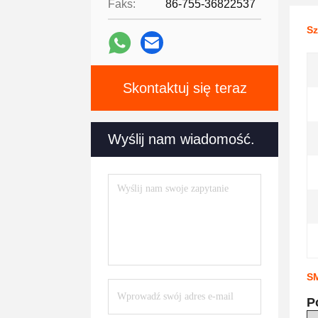
Faks:
86-755-36822537
Sz
Skontaktuj się teraz
Wyślij nam wiadomość.
SM
P