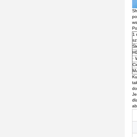
Sh
po
ws
Po
1 
sz
Śl
HD
· 
Ci
Ma
Ku
ta
do
Je
dl
ab