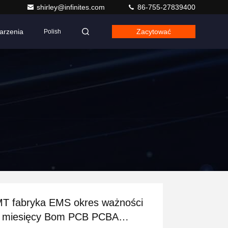
shirley@infinites.com
86-755-27839400
arzenia
Zacytować
Polish
T fabryka EMS okres ważności
 miesięcy Bom PCB PCBA