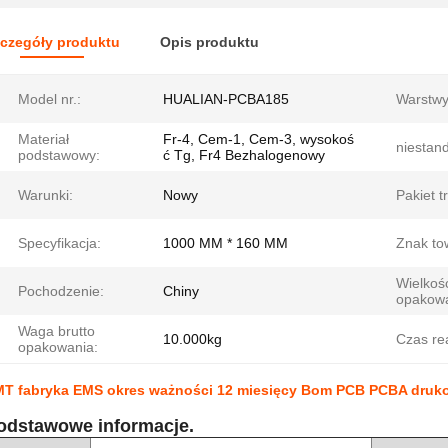
czegóły produktu
Opis produktu
Model nr.:
HUALIAN-PCBA185
Warstwy
Materiał
Fr-4, Cem-1, Cem-3, wysokoś
niestan
podstawowy:
ć Tg, Fr4 Bezhalogenowy
Warunki:
Nowy
Pakiet t
Specyfikacja:
1000 MM * 160 MM
Znak to
Wielkoś
Pochodzenie:
Chiny
opakowa
Waga brutto
10.000kg
Czas rea
opakowania:
T fabryka EMS okres ważności 12 miesięcy Bom PCB PCBA druk
odstawowe informacje.