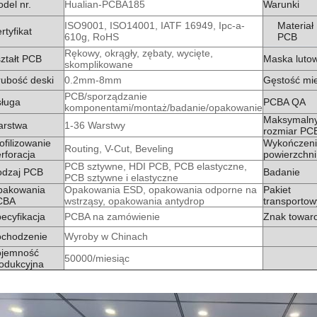
del nr.
Hualian-PCBA185
Warunki
ISO9001, ISO14001, IATF 16949, Ipc-a-
Materiał
rtyfikat
610g, RoHS
PCB
Rękowy, okrągły, zębaty, wycięte,
ztałt PCB
Maska luto
skomplikowane
ubość deski
0.2mm-8mm
Gęstość mi
PCB/sporządzanie
ługa
PCBA QA
komponentami/montaż/badanie/opakowanie
Maksymaln
arstwa
1-36 Warstwy
rozmiar PC
ofilizowanie
Wykończen
Routing, V-Cut, Beveling
rforacja
powierzchni
PCB sztywne, HDI PCB, PCB elastyczne,
odzaj PCB
Badanie
PCB sztywne i elastyczne
pakowania
Opakowania ESD, opakowania odporne na
Pakiet
CBA
wstrząsy, opakowania antydrop
transportow
ecyfikacja
PCBA na zamówienie
Znak towar
chodzenie
Wyroby w Chinach
ojemność
50000/miesiąc
odukcyjna