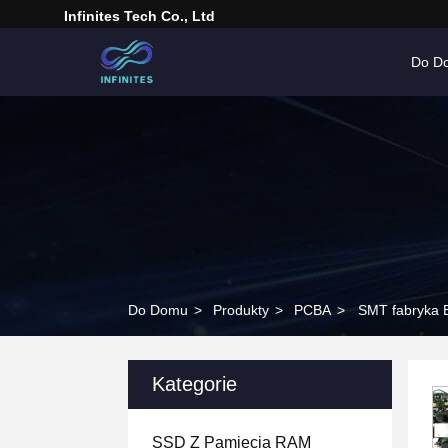
Infinites Tech Co., Ltd
Do D
Do Domu
>
Produkty
>
PCBA
>
SMT fabryka 
Kategorie
SSD Z Pamięcią RAM