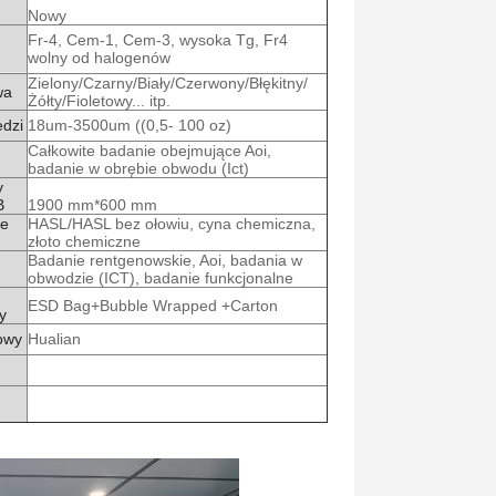
Nowy
Fr-4, Cem-1, Cem-3, wysoka Tg, Fr4
wolny od halogenów
Zielony/Czarny/Biały/Czerwony/Błękitny/
wa
Żółty/Fioletowy... itp.
edzi
18um-3500um ((0,5- 100 oz)
Całkowite badanie obejmujące Aoi,
badanie w obrębie obwodu (Ict)
y
B
1900 mm*600 mm
ie
HASL/HASL bez ołowiu, cyna chemiczna,
złoto chemiczne
Badanie rentgenowskie, Aoi, badania w
obwodzie (ICT), badanie funkcjonalne
ESD Bag+Bubble Wrapped +Carton
y
owy
Hualian