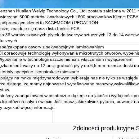
enzhen Hualian Weiyip Technology Co., Ltd. została założona w 2011 
wierzchni 5000 metrów kwadratowych i 600 pracowników.Klienci PCB
półpracujące klienci to SAGEMCOM i PEGATRON
niżej znajduje się nasza lista funkcji PCB:
do 36 warstw sztywnych płytek do tworzyw sztucznych i 2 do 14 warstw
tucznych
epe/zakopane otwory z sekwencyjnym laminowaniem
I opracowuje technologię wykonywania mikrotrutych otworów, wypełnia
Wypełnianie w technologii uszczelnienia z włączeniem i wyłączeniem
ężka miedź waży do 12 uncji grubość płyty do 6,5 mm rozmiar deski 
teriały specjalne i konstrukcje mieszane
pujący na rynku międzynarodowym wybierają nas nie tylko ze względu
kże dlatego, że mamy najnowsze i wyrafinowane maszyny,wykwalifikowan
staw.
steśmy zaangażowani w ostateczne dążenie do jakości i wydajności pr
a klientów na całym świecie.Jeśli masz jakiekolwiek pytania, odwiedź n
y uzyskać więcej informacji..
Zdolności produkcyjne