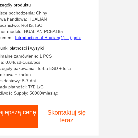
ukowanie 3D
zegóły produktu
jsce pochodzenia: Chiny
wa handlowa: HUALIAN
ecznictwo: RoHS, ISO
er modelu: HUALIAN-PCBA185
kument:
Introduction of Hualian(1)....).pptx
unki płatności i wysyłki
imalne zamówienie: 1 PCS
a: 0.04usd-1usd/pcs
zegóły pakowania: Torba ESD + folia
elkowa + karton
s dostawy: 5-7 dni
ady płatności: T/T, L/C
liwość Supply: 50000/miesiąc
ajlepszą cenę
Skontaktuj się
teraz