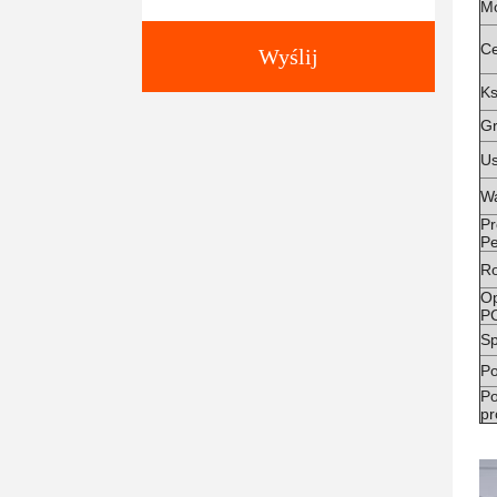
Mo
Ce
Wyślij
Ks
Gr
Us
W
Pr
Pe
R
O
P
Sp
Po
P
pr