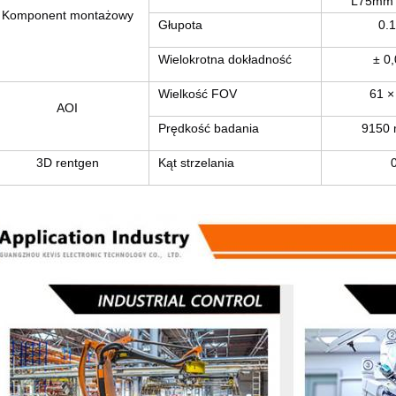
L75mm 
Komponent montażowy
Głupota
0.
Wielokrotna dokładność
± 0
Wielkość FOV
61 
AOI
Prędkość badania
9150
3D rentgen
Kąt strzelania