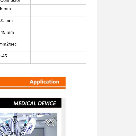
Connector
15 mm
,01 mm
× 45 mm
 mm2/sec
0-45