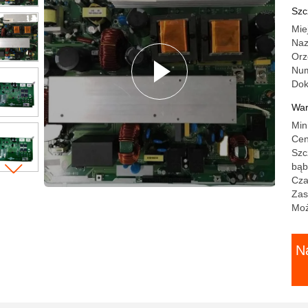
dr
Szc
Mie
Naz
Orz
Num
Do
War
Min
Cen
Szc
bąb
Cza
Zas
Moż
N