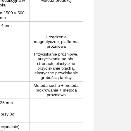
produkcyjna w
Metoda produkcji
toku
m / 500 × 500
mm
 ️ 4 mm
Urządzenie
magnetyczne, platforma
próżniowa
Przyciskanie próżniowe,
przyciskanie po obu
stronach, elastyczne
przyciskanie blachą,
elastyczne przyciskanie
grubością tablicy
Metoda sucha + metoda
mokrowania + metoda
próżniowa
025 mm
 przy 3σ
pcjonalnie)