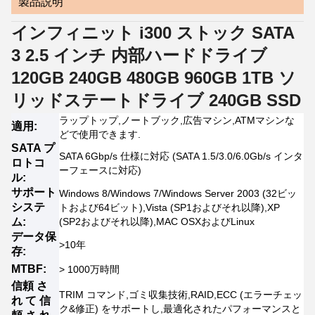
製品説明
インフィニット i300 ストック SATA
3 2.5 インチ 内部ハードドライブ
120GB 240GB 480GB 960GB 1TB ソ
リッドステートドライブ 240GB SSD
ラップトップ,ノートブック,広告マシン,ATMマシンな
適用:
どで使用できます.
SATA プ
SATA 6Gbp/s 仕様に対応 (SATA 1.5/3.0/6.0Gb/s インタ
ロトコ
ーフェースに対応)
ル:
サポート
Windows 8/Windows 7/Windows Server 2003 (32ビッ
システ
トおよび64ビット),Vista (SP1およびそれ以降),XP
ム:
(SP2およびそれ以降),MAC OSXおよびLinux
データ保
>10年
存:
MTBF:
> 1000万時間
信頼 さ
TRIM コマンド,ゴミ収集技術,RAID,ECC (エラーチェッ
れ て 信
ク&修正) をサポートし,最適化されたパフォーマンスと