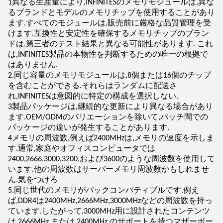
1異なる生産量により,INFINITESのメモリモジュールは,異な
るブランドとモデルのメモリチップを使用することがあり
ます.すべてのモジュールは,販売前に厳格な品質管理を受
けます.互換性と安定性を確保するメモリチップのブラン
ドは,第三者のテスト結果と異なる可能性があります. これ
は,INFINITES製品の本物性を判断するための唯一の根拠で
はありません.
2.同じ容量のメモリモジュールは,8個または16個のチップ
を含むことができる.それらはランダムに配送さ
れ,INFINITESは意図的に特定の構成を選択しない.
3製品パッケージは,継続的な更新により異なる場合があり
ます.OEM/ODMのバリエーションを除いて,バッチ間での
パッケージの違いが発生することがあります.
4メモリの周波数,例えば2400MHzは,メモリの速度を示しま
す.通常,家庭やオフィスコンピュータでは
2400,2666,3000,3200,および3600のような周波数を使用して
います.他の周波数はサーバーメモリ周波数かもしれませ
ん.気をつけろ
5.同じ世代のメモリがバックコンパティブルです.例え
ば,DDR4は2400MHz,2666MHz,3000MHzなどの周波数を持っ
ています.したがって,3000MHz用に設計されたコンテンツ
は 2666MHz または 2400MHz のサポートを持つマザーボー