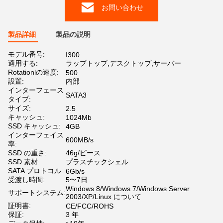
お問い合わせ
製品詳細
製品の説明
モデル番号:
I300
適用する:
ラップトップ,デスクトップ,サーバー
Rotationlの速度:
500
設置:
内部
インターフェース
SATA3
タイプ:
サイズ:
2.5
キャッシュ:
1024Mb
SSD キャッシュ:
4GB
インターフェイス
600MB/s
率:
SSD の重さ:
46g/ピース
SSD 素材:
プラスチックシェル
SATA プロトコル:
6Gb/s
受渡し時間:
5〜7日
Windows 8/Windows 7/Windows Server
サポートシステム:
2003/XP/Linux について
証明書:
CE/FCC/ROHS
保証:
3 年