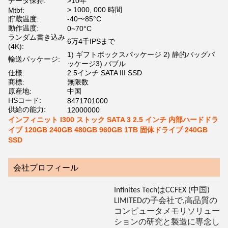
データ保持:
>10年
> 1000, 000 時間
Mtbf:
貯蔵温度:
-40〜85°C
動作温度:
0~70°C
ランダム書き込み
6万4千IPSまで
(4K):
1) ギフトボックスパッケージ 2) 静的バッグパ
輸送パッケージ:
ッケージ3) バブル
仕様:
2.5インチ SATA III SSD
商標:
無限数
原産地:
中国
HSコード:
8471701000
供給の能力:
12000000
インフィニット I300 ストック SATA 3 2.5 インチ 内部ハードドラ
イブ 120GB 240GB 480GB 960GB 1TB 固体ドライブ 240GB
SSD
会社プロフィール
Infinites TechはCCFEX (中国)
LIMITEDの子会社で,高品質の
コンピュータメモリソリュー
ションの研究と製造に専念し