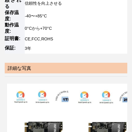
頼 さ れ
信頼性を向上させる
る
保存温
-40〜+85°C
度:
動作温
0°Cから+70°C
度:
証明書:
CE,FCC,ROHS
保証:
3年
詳細な写真