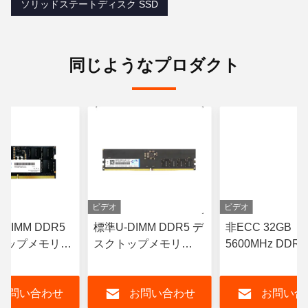
ソリッドステートディスク SSD
同じようなプロダクト
ビデオ
ビデオ
DIMM DDR5
標準U-DIMM DDR5 デ
非ECC 32GB
トップメモリ
スクトップメモリ
5600MHz DDR
z 16GB CL19
16GB DDR5 5600MHz
リモジュール U-
RAM 非ECC
デクトップコン
お問い合わせ
お問い合わせ
お問い合
タ用