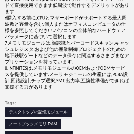
ドで直接使用できます低周波で動作するデメリットがあり
ます
6購入する前に,CPUとマザーボードがサポートする最大周
波数と容量を含む,個人またはオフィスコンピュータの仕
様を参照してください.パソコンの全体的なハードウェア
パラメータに基づいて選択します..
7メモリモジュールは,顔認識とバーコードスキャン,キャッ
シュレジスタ,および他の産業制御プロジェクトのための
地下鉄駅ゲートなどのデータ保存に関連するさまざまなア
プリケーションを持っています.
8.INFINITESは,メモリモジュールのOEMおよびODMサービ
スを提供しています.メモリモジュールの生産には,PCBA設
計,回路設計,チップ選択,SMT,出力率,互換性準備ができれば
支援する力があります
Tags:
デスクトップの記憶モジュール
ノートブックメモリ RAM