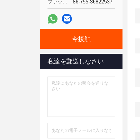
ファックス:
86-755-36822537
今接触
私達を郵送しなさい