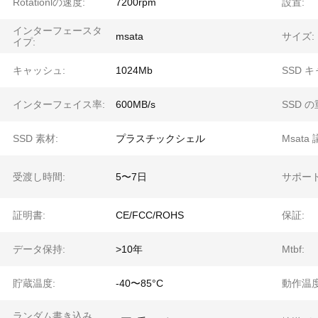
Rotationlの速度:
7200rpm
設置:
インターフェースタ
msata
サイズ:
イプ:
キャッシュ:
1024Mb
SSD 
インターフェイス率:
600MB/s
SSD の
SSD 素材:
プラスチックシェル
Msata
受渡し時間:
5〜7日
サポー
証明書:
CE/FCC/ROHS
保証:
データ保持:
>10年
Mtbf:
貯蔵温度:
-40〜85°C
動作温度
ランダム書き込み