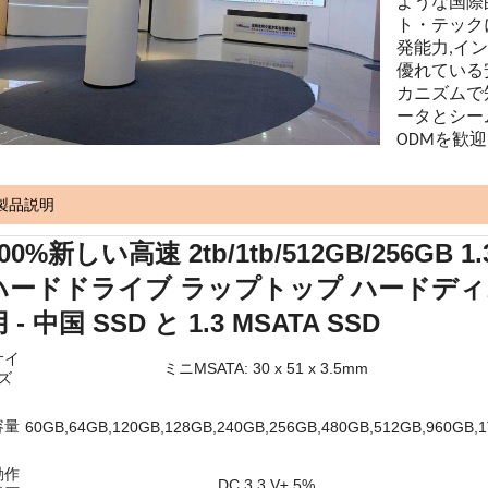
ような国際
ト・テック
発能力,イ
優れている
カニズムで
ータとシー
ODMを歓迎
製品説明
00%新しい高速 2tb/1tb/512GB/256GB 1.3"
ハードドライブ ラップトップ ハードディ
 - 中国 SSD と 1.3 MSATA SSD
サイ
ミニMSATA: 30 x 51 x 3.5mm
ズ
容量
60GB,64GB,120GB,128GB,240GB,256GB,480GB,512GB,960GB,
動作
DC 3.3 V± 5%