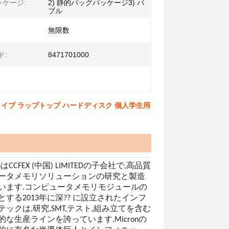
ケージ:
2) 静的バッグパッケージ3) バ
ブル
無限数
ド:
8471701000
固体ハードドライブ ラップトップ ハードディスク 個人学生用
 TechはCCFEX (中国) LIMITEDの子会社で,高品質
ータメモリソリューションの研究と製造
います.コンピュータメモリモジュールの
する2013年に深?? に設立されたインフ
ックは,研究,SMT,テスト,組み立てを含む
な生産ラインを誇っています.Micronの