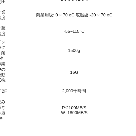
電圧
作業
商業用級: 0 ~ 70 oC;広温級:-20 ~ 70 oC
温度
貯蔵
-55~115°C
温度
イン
パク
1500g
ト耐
性
作業
中の
16G
振動
抵抗
2,000千時間
TBF
読み
書き
R:2100MB/S
の速
W: 1800MB/S
さ