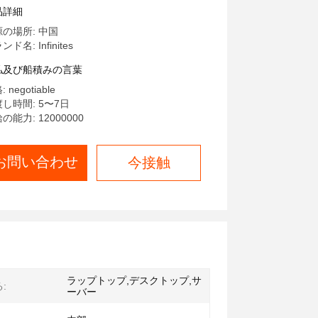
SD 固体ハードドライブ ラップト
品詳細
プ ハードディスク 個人学生用ゲ
の場所: 中国
用 - 中国 SSD と 1.3 Msata
ド名: Infinites
SD
払及び船積みの言葉
 negotiable
し時間: 5〜7日
の能力: 12000000
お問い合わせ
今接触
ラップトップ,デスクトップ,サ
:
ーバー