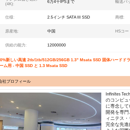
6万4千IPSまで
輸送パッ
(4K):
仕様:
2.5インチ SATA III SSD
商標:
原産地:
中国
HSコー
供給の能力:
12000000
00%新しい高速 2tb/1tb/512GB/256GB 1.3" Msata SSD 
ーム用 - 中国 SSD と 1.3 Msata SSD
会社プロフィール
Infinites
のコンピュ
に専念して
開発を専門と
ィニテス・テ
完全な先進的