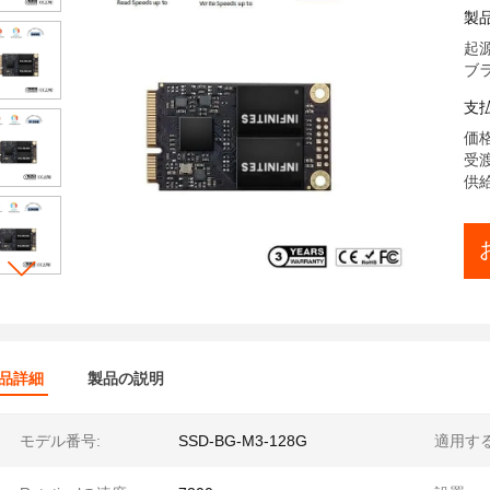
S
製
ッ
起源
ーム
ブラン
S
支
価格:
受渡
供給
品詳細
製品の説明
モデル番号:
SSD-BG-M3-128G
適用する