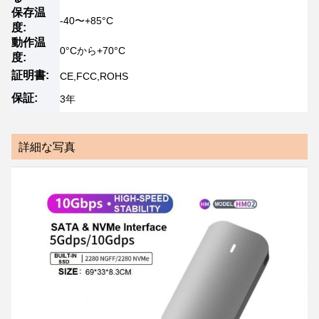
保存温
-40〜+85°C
度:
動作温
0°Cから+70°C
度:
証明書:
CE,FCC,ROHS
保証:
3年
詳細な写真