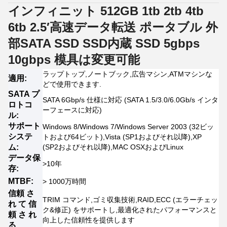
インフィニット 512GB 1tb 2tb 4tb
6tb 2.5′高速データ転送 ポータブル 外
部SATA SSD SSD内蔵 SSD 5gbps
10gbps 模具は変更可能
ラップトップ,ノートブック,広告マシン,ATMマシンな
適用:
どで使用できます.
SATA プ
SATA 6Gbp/s 仕様に対応 (SATA 1.5/3.0/6.0Gb/s インタ
ロトコ
ーフェースに対応)
ル:
サポート
Windows 8/Windows 7/Windows Server 2003 (32ビッ
システ
トおよび64ビット),Vista (SP1およびそれ以降),XP
ム:
(SP2およびそれ以降),MAC OSXおよびLinux
データ保
>10年
存:
MTBF:
> 1000万時間
信頼 さ
TRIM コマンド,ゴミ収集技術,RAID,ECC (エラーチェッ
れ て 信
ク&修正) をサポートし,最適化されたパフォーマンスと
頼 さ れ
向上した信頼性を提供します
る