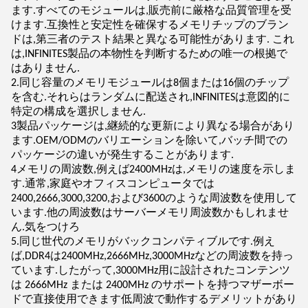
ます.すべてのモジュールは,販売前に厳格な品質管理を受
けます.互換性と安定性を確保するメモリチップのブラン
ドは,第三者のテスト結果と異なる可能性があります. これ
は,INFINITES製品の本物性を判断するための唯一の根拠で
はありません.
2.同じ容量のメモリモジュールは8個または16個のチップ
を含む.それらはランダムに配送され,INFINITESは意図的に
特定の構成を選択しません.
3製品パッケージは,継続的な更新により異なる場合があり
ます.OEM/ODMのバリエーションを除いて,バッチ間での
パッケージの違いが発生することがあります.
4メモリの周波数,例えば2400MHzは,メモリの速度を示しま
す.通常,家庭やオフィスコンピュータでは
2400,2666,3000,3200,および3600のような周波数を使用して
います.他の周波数はサーバーメモリ周波数かもしれませ
ん.気をつけろ
5.同じ世代のメモリがバックコンパティブルです.例え
ば,DDR4は2400MHz,2666MHz,3000MHzなどの周波数を持っ
ています.したがって,3000MHz用に設計されたコンテンツ
は 2666MHz または 2400MHz のサポートを持つマザーボー
ドで直接使用できます低周波で動作するデメリットがあり