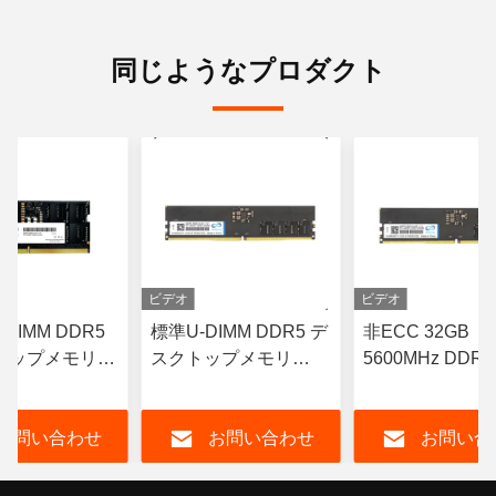
同じようなプロダクト
ビデオ
ビデオ
DIMM DDR5
標準U-DIMM DDR5 デ
非ECC 32GB
トップメモリ
スクトップメモリ
5600MHz DDR
z 16GB CL19
16GB DDR5 5600MHz
リモジュール U-
RAM 非ECC
デクトップコン
お問い合わせ
お問い合わせ
お問い合
タ用