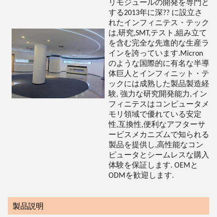
リモジュールの開発を専門と
する2013年に深?? に設立さ
れたインフィニテス・テック
は,研究,SMT,テスト,組み立て
を含む完全な先進的な生産ラ
インを誇っています.Micron
のような国際的に有名な半導
体巨人とインフィニット・テ
ックには成熟した製品製造経
験, 強力な研究開発能力,イン
フィニテスはコンピュータメ
モリ領域で優れている安定
性,互換性,便利なアフターサ
ービスメカニズムで知られる
製品を提供し,高性能なコン
ピュータとシームレスな購入
体験を保証します. OEMと
ODMを歓迎します.
製品説明