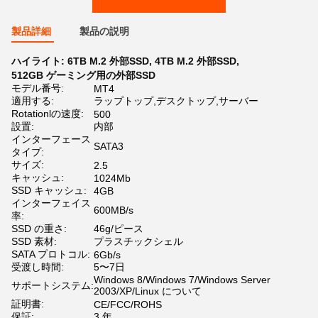
製品詳細
製品の説明
ハイライト:
6TB M.2 外部SSD
,
4TB M.2 外部SSD
,
512GB ゲーミング用の外部SSD
モデル番号:
MT4
適用する:
ラップトップ,デスクトップ,サーバー
Rotationlの速度:
500
設置:
内部
インターフェース
SATA3
タイプ:
サイズ:
2.5
キャッシュ:
1024Mb
SSD キャッシュ:
4GB
インターフェイス
600MB/s
率:
SSD の重さ:
46g/ピース
SSD 素材:
プラスチックシェル
SATA プロトコル:
6Gb/s
受渡し時間:
5〜7日
Windows 8/Windows 7/Windows Server
サポートシステム:
2003/XP/Linux について
証明書:
CE/FCC/ROHS
保証:
3 年