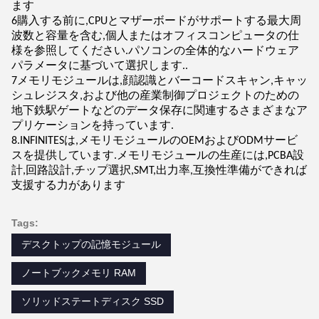
ます
6購入する前に,CPUとマザーボードがサポートする最大周
波数と容量を含む,個人またはオフィスコンピュータの仕
様を参照してください.パソコンの全体的なハードウェア
パラメータに基づいて選択します..
7メモリモジュールは,顔認識とバーコードスキャン,キャッ
シュレジスタ,および他の産業制御プロジェクトのための
地下鉄駅ゲートなどのデータ保存に関連するさまざまなア
プリケーションを持っています.
8.INFINITESは,メモリモジュールのOEMおよびODMサービ
スを提供しています.メモリモジュールの生産には,PCBA設
計,回路設計,チップ選択,SMT,出力率,互換性準備ができれば
支援する力があります
Tags:
デスクトップの記憶モジュール
ノートブックメモリ RAM
ソリッドステートディスク SSD