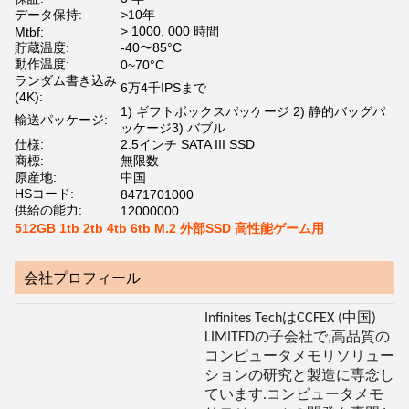
データ保持:
>10年
> 1000, 000 時間
Mtbf:
貯蔵温度:
-40〜85°C
動作温度:
0~70°C
ランダム書き込み
6万4千IPSまで
(4K):
1) ギフトボックスパッケージ 2) 静的バッグパ
輸送パッケージ:
ッケージ3) バブル
仕様:
2.5インチ SATA III SSD
商標:
無限数
原産地:
中国
HSコード:
8471701000
供給の能力:
12000000
512GB 1tb 2tb 4tb 6tb M.2 外部SSD 高性能ゲーム用
会社プロフィール
Infinites TechはCCFEX (中国)
LIMITEDの子会社で,高品質の
コンピュータメモリソリュー
ションの研究と製造に専念し
ています.コンピュータメモ