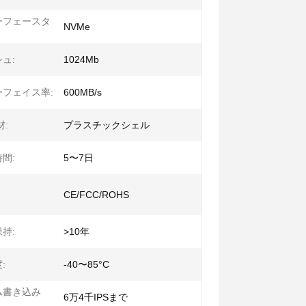
ーフェースタ
NVMe
ュ:
1024Mb
フェイス率:
600MB/s
材:
プラスチックシェル
間:
5〜7日
CE/FCC/ROHS
持:
>10年
:
-40〜85°C
ム書き込み
6万4千IPSまで