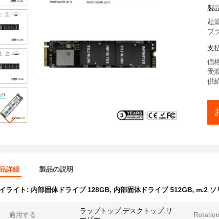
22
製
起源
ブラン
支
価格:
受渡
供給
品詳細
製品の説明
イライト:
内部固体ドライブ 128GB
,
内部固体ドライブ 512GB
,
m.2 
ラップトップ,デスクトップ,サ
適用する:
Rotati
ーバー