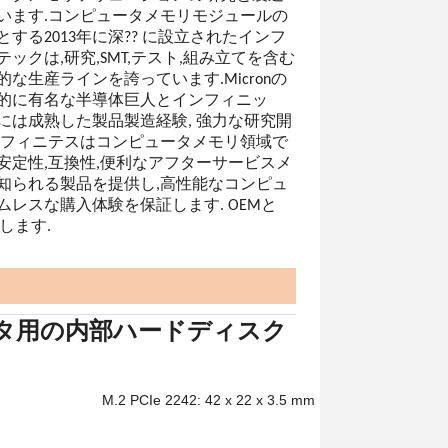
います.コンピュータメモリモジュールの
する2013年に深?? に設立されたインフ
ックは,研究,SMT,テスト,組み立てを含む
な生産ラインを誇っています.Micronの
的に有名な半導体巨人とインフィニッ
には成熟した製品製造経験, 強力な研究開
ンフィニテスはコンピュータメモリ領域で
安定性,互換性,便利なアフターサービスメ
知られる製品を提供し,高性能なコンピュ
ムレスな購入体験を保証します. OEMと
します.
コンピュータ用の内部ハードディスク
M.2 PCIe 2242: 42 x 22 x 3.5 mm について