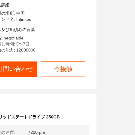
80 Pcie30
品詳細
の場所: 中国
ド名: Infinites
払及び船積みの言葉
 negotiable
し時間: 5〜7日
の能力: 12000000
お問い合わせ
今接触
ソリッドステートドライブ 256GB
onlの速度:
7200rpm