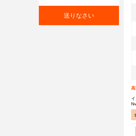
送りなさい
高
イ
N