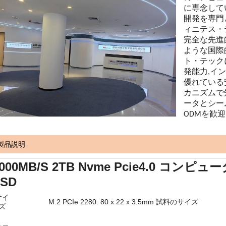
に専念して
開発を専門と
ィニテス・テ
完全な先進的
ような国際
ト・テック
発能力,イ
優れている
カニズムで
ータとシー
ODMを歓迎
製品説明
5000MB/S 2TB Nvme Pcie4.0 
SSD
サイ
M.2 PCIe 2280: 80 x 22 x 3.5mm 試料のサイズ
ズ