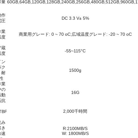
容量
60GB,64GB,120GB,128GB,240GB,256GB,480GB,512GB,960GB,
動作
DC 3.3 V± 5%
電圧
作業
商業用グレード: 0 ~ 70 oC;広域温度グレード: -20 ~ 70 oC
温度
貯蔵
-55~115°C
温度
イン
パク
1500g
ト耐
性
作業
中の
16G
振動
抵抗
2,000千時間
TBF
読み
書き
R:2100MB/S
の速
W: 1800MB/S