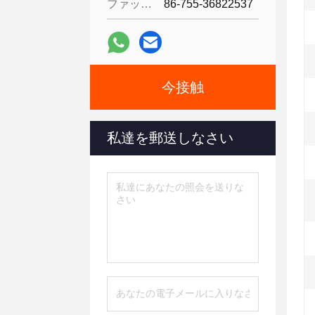
ファックス:
86-755-36822537
今接触
私達を郵送しなさい