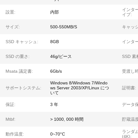
インタ
設置:
内部
イプ:
サイズ:
500-550MB/S
キャッシ
SSD キャッシュ:
8GB
インター
SSD の重さ:
46g/ピース
SSD 素
Msata 議定書:
6Gb/s
受渡し時
Windows 8/Windows 7/Windo
サポートシステム:
ws Server 2003/XP/Linux につ
証明書:
いて
保証:
3 年
データ保
Mtbf:
> 1000, 000 時間
貯蔵温度
ランダ
動作温度:
0~70°C
(4K):