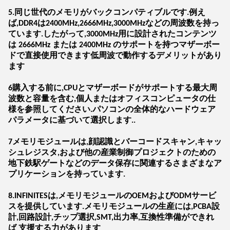
5.同じ世代のメモリがバックコンパティブルです.例え
ば,DDR4は2400MHz,2666MHz,3000MHzなどの周波数を持っ
ています.したがって,3000MHz用に設計されたコンテンツ
は 2666MHz または 2400MHz のサポートを持つマザーボー
ドで直接使用できます低周波で動作するデメリットがあり
ます
6購入する前に,CPUとマザーボードがサポートする最大周
波数と容量を含む,個人またはオフィスコンピュータの仕
様を参照してください.パソコンの全体的なハードウェア
パラメータに基づいて選択します..
7メモリモジュールは,顔認識とバーコードスキャン,キャッ
シュレジスタ,および他の産業制御プロジェクトのための
地下鉄駅ゲートなどのデータ保存に関連するさまざまなア
プリケーションを持っています.
8.INFINITESは,メモリモジュールのOEMおよびODMサービ
スを提供しています.メモリモジュールの生産には,PCBA設
計,回路設計,チップ選択,SMT,出力率,互換性準備ができれ
ば 支援する力があります