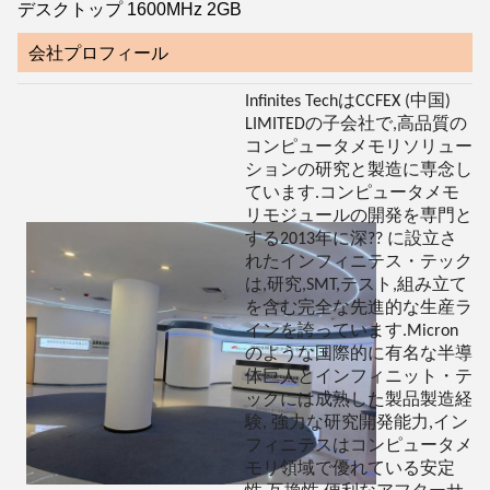
デスクトップ 1600MHz 2GB
会社プロフィール
Infinites TechはCCFEX (中国)
LIMITEDの子会社で,高品質の
コンピュータメモリソリュー
ションの研究と製造に専念し
ています.コンピュータメモ
リモジュールの開発を専門と
する2013年に深?? に設立さ
れたインフィニテス・テック
は,研究,SMT,テスト,組み立て
を含む完全な先進的な生産ラ
インを誇っています.Micron
のような国際的に有名な半導
体巨人とインフィニット・テ
ックには成熟した製品製造経
験, 強力な研究開発能力,イン
フィニテスはコンピュータメ
モリ領域で優れている安定