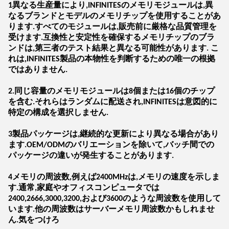
1異なる生産量により,INFINITESのメモリモジュールは,異
なるブランドとモデルのメモリチップを使用することがあ
ります.すべてのモジュールは,販売前に厳格な品質管理を
受けます.互換性と安定性を確保するメモリチップのブラ
ンドは,第三者のテスト結果と異なる可能性があります. こ
れは,INFINITES製品の本物性を判断するための唯一の根拠
ではありません.
2.同じ容量のメモリモジュールは8個または16個のチップ
を含む.それらはランダムに配送され,INFINITESは意図的に
特定の構成を選択しません.
3製品パッケージは,継続的な更新により異なる場合があり
ます.OEM/ODMのバリエーションを除いて,バッチ間での
パッケージの違いが発生することがあります.
4メモリの周波数,例えば2400MHzは,メモリの速度を示しま
す.通常,家庭やオフィスコンピュータでは
2400,2666,3000,3200,および3600のような周波数を使用して
います.他の周波数はサーバーメモリ周波数かもしれませ
ん.気をつけろ