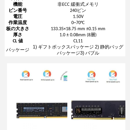
機能
非ECC 緩衝式メモリ
ピン番号
240ピン
電圧
1.50V
作業温度
0~70°C
板の大きさ
133.35×18.75 mm ±0.15 mm
厚さ
1.0 ± 0.08mm (8層)
CL 値
CL11
1) ギフトボックスパッケージ 2) 静的バッグ
パッケージ
パッケージ3) バブル