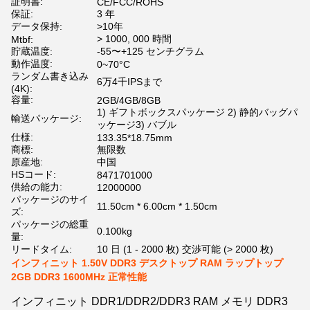
証明書:
CE/FCC/ROHS
保証:
3 年
データ保持:
>10年
> 1000, 000 時間
Mtbf:
貯蔵温度:
-55〜+125 センチグラム
動作温度:
0~70°C
ランダム書き込み
6万4千IPSまで
(4K):
容量:
2GB/4GB/8GB
1) ギフトボックスパッケージ 2) 静的バッグパ
輸送パッケージ:
ッケージ3) バブル
仕様:
133.35*18.75mm
商標:
無限数
原産地:
中国
HSコード:
8471701000
供給の能力:
12000000
パッケージのサイ
11.50cm * 6.00cm * 1.50cm
ズ:
パッケージの総重
0.100kg
量:
リードタイム:
10 日 (1 - 2000 枚) 交渉可能 (> 2000 枚)
インフィニット 1.50V DDR3 デスクトップ RAM ラップトップ
2GB DDR3 1600MHz 正常性能
インフィニット DDR1/DDR2/DDR3 RAM メモリ DDR3