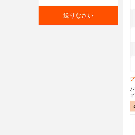
送りなさい
プ
パ
ッ