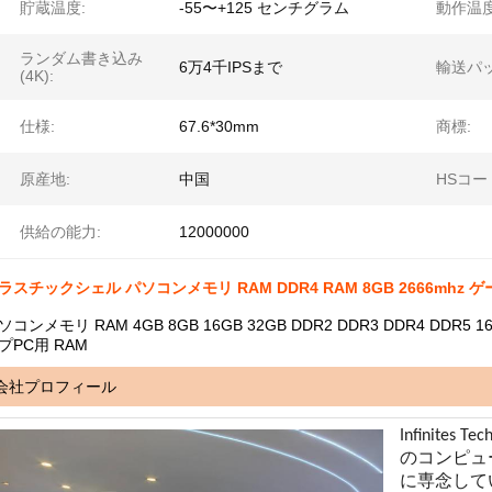
貯蔵温度:
-55〜+125 センチグラム
動作温度
ランダム書き込み
6万4千IPSまで
輸送パッ
(4K):
仕様:
67.6*30mm
商標:
原産地:
中国
HSコー
供給の能力:
12000000
ラスチックシェル パソコンメモリ RAM DDR4 RAM 8GB 2666mhz
ソコンメモリ RAM 4GB 8GB 16GB 32GB DDR2 DDR3 DDR4 DDR5 
プPC用 RAM
会社プロフィール
Infinites
のコンピュ
に専念して