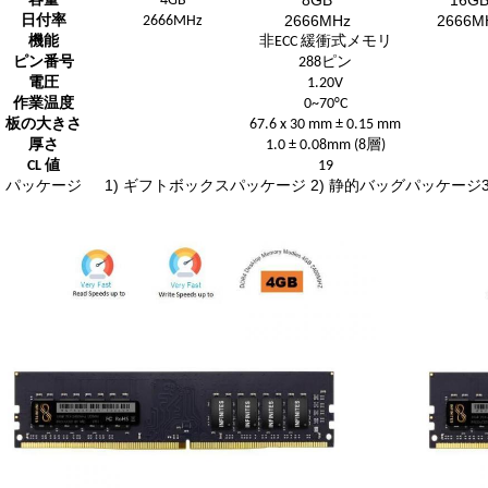
8GB
16G
容量
4GB
2666MHz
2666M
日付率
2666MHz
機能
非ECC 緩衝式メモリ
ピン番号
288ピン
電圧
1.20V
作業温度
0~70°C
板の大きさ
67.6 x 30 mm ± 0.15 mm
厚さ
1.0 ± 0.08mm (8層)
CL 値
19
パッケージ
1) ギフトボックスパッケージ 2) 静的バッグパッケージ3