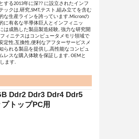
する2013年に深?? に設立されたインフ
ックは,研究,SMT,テスト,組み立てを含む
な生産ラインを誇っています.Micronの
的に有名な半導体巨人とインフィニッ
には成熟した製品製造経験, 強力な研究開
ンフィニテスはコンピュータメモリ領域で
安定性,互換性,便利なアフターサービスメ
知られる製品を提供し,高性能なコンピュ
ムレスな購入体験を保証します. OEMと
します.
dr2 Ddr3 Ddr4 Ddr5
用ラップトップPC用