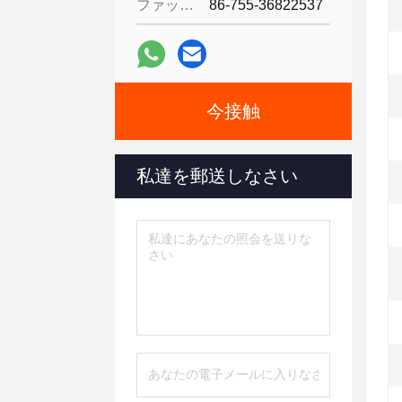
ファックス:
86-755-36822537
今接触
私達を郵送しなさい