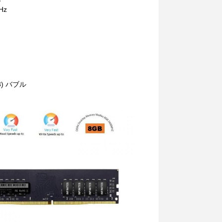
B
Hz
) バブル