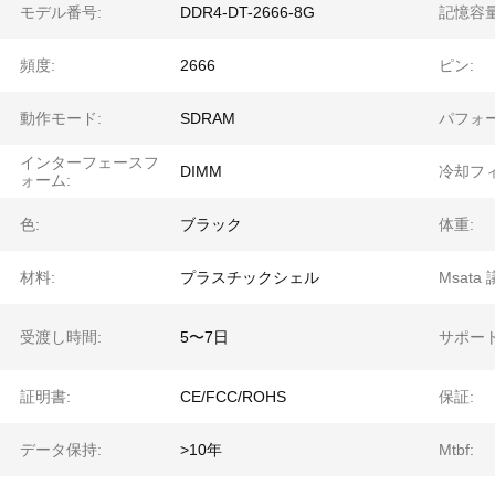
モデル番号:
DDR4-DT-2666-8G
記憶容量
頻度:
2666
ピン:
動作モード:
SDRAM
パフォー
インターフェースフ
DIMM
冷却フィ
ォーム:
色:
ブラック
体重:
材料:
プラスチックシェル
Msata
受渡し時間:
5〜7日
サポー
証明書:
CE/FCC/ROHS
保証:
データ保持:
>10年
Mtbf: