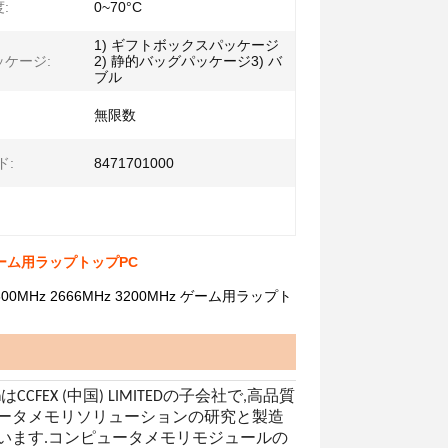
:
0~70°C
1) ギフトボックスパッケージ
ケージ:
2) 静的バッグパッケージ3) バ
ブル
無限数
ド:
8471701000
 ゲーム用ラップトップPC
1600MHz 2666MHz 3200MHz ゲーム用ラップト
 TechはCCFEX (中国) LIMITEDの子会社で,高品質
ータメモリソリューションの研究と製造
います.コンピュータメモリモジュールの