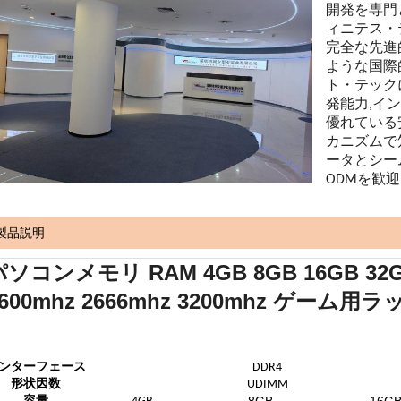
開発を専門と
ィニテス・テ
完全な先進的
ような国際
ト・テック
発能力,イ
優れている
カニズムで
ータとシー
ODMを歓迎
製品説明
ソコンメモリ RAM 4GB 8GB 16GB 32GB D
1600mhz 2666mhz 3200mhz ゲーム
ンターフェース
DDR4
形状因数
UDIMM