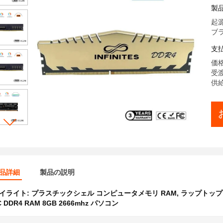
ゲ
製
起源
ブラン
支
価格:
受渡
供給
品詳細
製品の説明
イライト:
プラスチックシェル コンピュータメモリ RAM
,
ラップトップ D
C DDR4 RAM 8GB 2666mhz パソコン