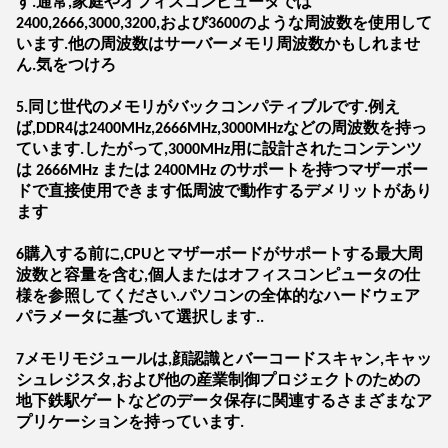
す.通常,家庭やオフィスコンピュータでは
2400,2666,3000,3200,および3600のような周波数を使用して
います.他の周波数はサーバーメモリ周波数かもしれませ
ん.気をつけろ
5.同じ世代のメモリがバックコンパティブルです.例え
ば,DDR4は2400MHz,2666MHz,3000MHzなどの周波数を持っ
ています.したがって,3000MHz用に設計されたコンテンツ
は 2666MHz または 2400MHz のサポートを持つマザーボー
ドで直接使用できます低周波で動作するデメリットがあり
ます
6購入する前に,CPUとマザーボードがサポートする最大周
波数と容量を含む,個人またはオフィスコンピュータの仕
様を参照してください.パソコンの全体的なハードウェア
パラメータに基づいて選択します..
7メモリモジュールは,顔認識とバーコードスキャン,キャッ
シュレジスタ,および他の産業制御プロジェクトのための
地下鉄駅ゲートなどのデータ保存に関連するさまざまなア
プリケーションを持っています.