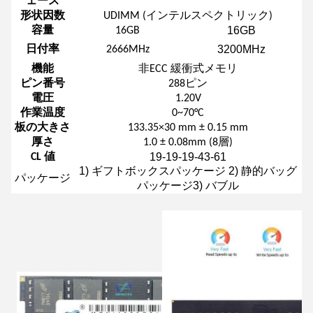
ェース
形状因数
UDIMM (インテルスペクトリック)
16GB
容量
16GB
3200MHz
日付率
2666MHz
機能
非ECC 緩衝式メモリ
ピン番号
288ピン
電圧
1.20V
作業温度
0~70°C
板の大きさ
133.35×30 mm ± 0.15 mm
厚さ
1.0 ± 0.08mm (8層)
19-19-19-43-61
CL 値
1) ギフトボックスパッケージ 2) 静的バッグ
パッケージ
パッケージ3) バブル