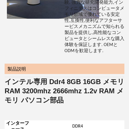
験, 強力な研究開発能力,イン
フィニテスはコンピュータメ
モリ領域で優れている安定
性,互換性,便利なアフターサ
ービスメカニズムで知られる
製品を提供し,高性能なコン
ピュータとシームレスな購入
体験を保証します. OEMと
ODMを歓迎します.
製品説明
インテル専用 Ddr4 8GB 16GB メモリ
RAM 3200mhz 2666mhz 1.2v RAM メ
モリ パソコン部品
インターフ
DDR4