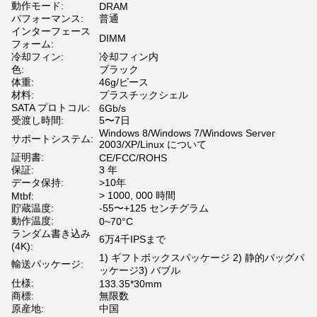
動作モード:
DRAM
パフォーマンス:
普通
インターフェース
DIMM
フォーム:
冷却フィン:
冷却フィン内
色:
ブラック
体重:
46g/ピース
材料:
プラスチックシェル
SATA プロトコル:
6Gb/s
受渡し時間:
5〜7日
Windows 8/Windows 7/Windows Server
サポートシステム:
2003/XP/Linux について
証明書:
CE/FCC/ROHS
保証:
3 年
データ保持:
>10年
> 1000, 000 時間
Mtbf:
貯蔵温度:
-55〜+125 センチグラム
動作温度:
0~70°C
ランダム書き込み
6万4千IPSまで
(4K):
1) ギフトボックスパッケージ 2) 静的バッグパ
輸送パッケージ:
ッケージ3) バブル
仕様:
133.35*30mm
商標:
無限数
原産地:
中国