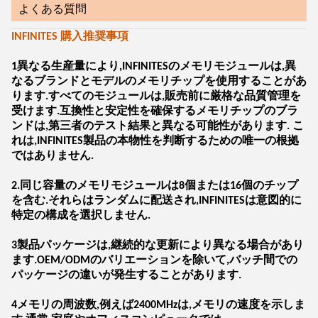
よくある質問
INFINITES 購入推奨事項
1異なる生産量により,INFINITESのメモリモジュールは,異
なるブランドとモデルのメモリチップを使用することがあ
ります.すべてのモジュールは,販売前に厳格な品質管理を
受けます.互換性と安定性を確保するメモリチップのブラ
ンドは,第三者のテスト結果と異なる可能性があります. こ
れは,INFINITES製品の本物性を判断するための唯一の根拠
ではありません.
2.同じ容量のメモリモジュールは8個または16個のチップ
を含む.それらはランダムに配送され,INFINITESは意図的に
特定の構成を選択しません.
3製品パッケージは,継続的な更新により異なる場合があり
ます.OEM/ODMのバリエーションを除いて,バッチ間での
パッケージの違いが発生することがあります.
4メモリの周波数,例えば2400MHzは,メモリの速度を示しま