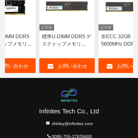
ビデオ
ビデオ
DIMM DDR5
標準U-DIMM DDR5 デ
非ECC 32GB
トップメモリ
スクトップメモリ
5600MHz DDR
z 16GB CL19
16GB DDR5 5600MHz
リモジュール U-
RAM 非ECC
デクトップコン
お問い合わせ
お問い合わせ
お問い合
タ用
Infinites Tech Co., Ltd
shirley@infinites.com
0086-755-27839400