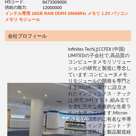
HSコード:
8473309000
供給の能力:
12000000
インテル専用 16GB RAM DDR4 2666MHz メモリ 1.2V パソコン
メモリ モジュール
会社プロフィール
Infinites TechはCCFEX (中国)
LIMITEDの子会社で,高品質の
コンピュータメモリソリュー
ションの研究と製造に専念し
ています.コンピュータメモ
リモジュールの開発を専門と
する2013年に深?? に設立さ
れたインフィニテス・テック
は,研究,SMT,テスト,組み立て
を含む完全な先進的な生産ラ
インを誇っています.Micron
のような国際的に有名な半導
体巨人とインフィニット・テ
ックには成熟した製品製造経