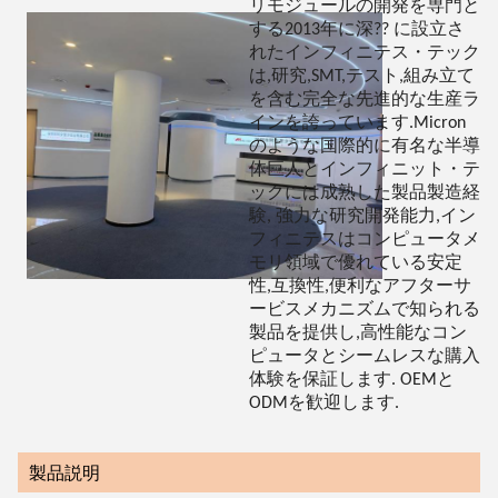
リモジュールの開発を専門と
する2013年に深?? に設立さ
れたインフィニテス・テック
は,研究,SMT,テスト,組み立て
を含む完全な先進的な生産ラ
インを誇っています.Micron
のような国際的に有名な半導
体巨人とインフィニット・テ
ックには成熟した製品製造経
験, 強力な研究開発能力,イン
フィニテスはコンピュータメ
モリ領域で優れている安定
性,互換性,便利なアフターサ
ービスメカニズムで知られる
製品を提供し,高性能なコン
ピュータとシームレスな購入
体験を保証します. OEMと
ODMを歓迎します.
製品説明