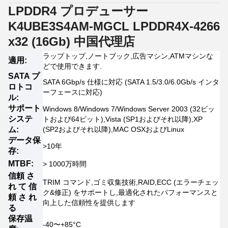
LPDDR4 プロデューサー
K4UBE3S4AM-MGCL LPDDR4X-4266
x32 (16Gb) 中国代理店
ラップトップ,ノートブック,広告マシン,ATMマシンな
適用:
どで使用できます.
SATA プ
SATA 6Gbp/s 仕様に対応 (SATA 1.5/3.0/6.0Gb/s インタ
ロトコ
ーフェースに対応)
ル:
サポート
Windows 8/Windows 7/Windows Server 2003 (32ビッ
システ
トおよび64ビット),Vista (SP1およびそれ以降),XP
ム:
(SP2およびそれ以降),MAC OSXおよびLinux
データ保
>10年
存:
MTBF:
> 1000万時間
信頼 さ
TRIM コマンド,ゴミ収集技術,RAID,ECC (エラーチェッ
れ て 信
ク&修正) をサポートし,最適化されたパフォーマンスと
頼 さ れ
向上した信頼性を提供します
る
保存温
-40〜+85°C