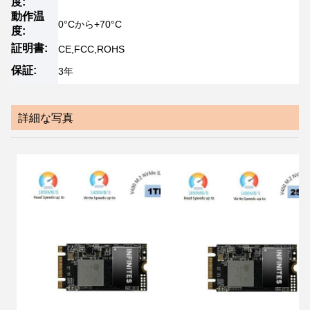
度:
動作温
0°Cから+70°C
度:
証明書:
CE,FCC,ROHS
保証:
3年
詳細な写真