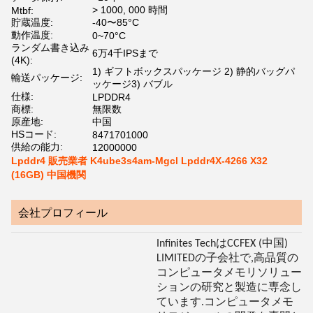
> 1000, 000 時間
Mtbf:
貯蔵温度:
-40〜85°C
動作温度:
0~70°C
ランダム書き込み
6万4千IPSまで
(4K):
1) ギフトボックスパッケージ 2) 静的バッグパ
輸送パッケージ:
ッケージ3) バブル
仕様:
LPDDR4
商標:
無限数
原産地:
中国
HSコード:
8471701000
供給の能力:
12000000
Lpddr4 販売業者 K4ube3s4am-Mgcl Lpddr4X-4266 X32
(16GB) 中国機関
会社プロフィール
Infinites TechはCCFEX (中国)
LIMITEDの子会社で,高品質の
コンピュータメモリソリュー
ションの研究と製造に専念し
ています.コンピュータメモ