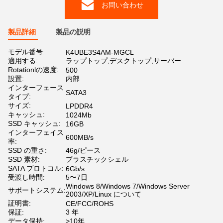
お問い合わせ
製品詳細
製品の説明
モデル番号:
K4UBE3S4AM-MGCL
適用する:
ラップトップ,デスクトップ,サーバー
Rotationlの速度:
500
設置:
内部
インターフェース
SATA3
タイプ:
サイズ:
LPDDR4
キャッシュ:
1024Mb
SSD キャッシュ:
16GB
インターフェイス
600MB/s
率:
SSD の重さ:
46g/ピース
SSD 素材:
プラスチックシェル
SATA プロトコル:
6Gb/s
受渡し時間:
5〜7日
Windows 8/Windows 7/Windows Server
サポートシステム:
2003/XP/Linux について
証明書:
CE/FCC/ROHS
保証:
3 年
データ保持:
>10年