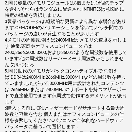
2.同じ容量のメモリモジュールは8個または16個のチップ
を含む.それらはランダムに配送され,INFINITESは意図的に
特定の構成を選択しません.
3製品パッケージは,継続的な更新により異なる場合があり
ます.OEM/ODMのバリエーションを除いて,バッチ間での
パッケージの違いが発生することがあります.
4メモリの周波数,例えば2400MHzは,メモリの速度を示しま
す.通常,家庭やオフィスコンピュータでは
2400,2666,3000,3200,および3600のような周波数を使用して
います.他の周波数はサーバーメモリ周波数かもしれませ
ん.気をつけろ
5.同じ世代のメモリがバックコンパティブルです.例え
ば,DDR4は2400MHz,2666MHz,3000MHzなどの周波数を持っ
ています.したがって,3000MHz用に設計されたコンテンツ
は 2666MHz または 2400MHz のサポートを持つマザーボー
ドで直接使用できます低周波で動作するデメリットがあり
ます
6購入する前に,CPUとマザーボードがサポートする最大周
波数と容量を含む,個人またはオフィスコンピュータの仕
様を参照してください.パソコンの全体的なハードウェア
パラメータに基づいて選択します..