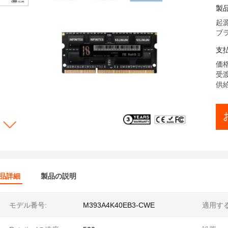
M3
製
32
起源
2r
ブラン
支
価格:
受渡
供給
品詳細
製品の説明
モデル番号:
M393A4K40EB3-CWE
適用する