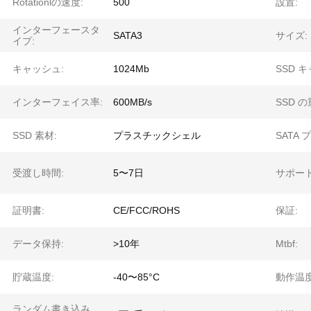
Rotationlの速度:
500
設置:
インターフェースタ
SATA3
サイズ:
イプ:
キャッシュ:
1024Mb
SSD 
インターフェイス率:
600MB/s
SSD の
SSD 素材:
プラスチックシェル
SATA 
受渡し時間:
5〜7日
サポー
証明書:
CE/FCC/ROHS
保証:
データ保持:
>10年
Mtbf:
貯蔵温度:
-40〜85°C
動作温度
ランダム書き込み