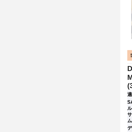
D
M
(
適
S
ル
サ
ム
デ