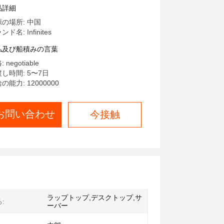
93A4K40eb3-Cwe DDR4-
品詳細
00AA 4gx72 Ecc Reg/Rdimm
の場所: 中国
x4 (32GB)
ド名: Infinites
払及び船積みの言葉
 negotiable
し時間: 5〜7日
の能力: 12000000
お問い合わせ
今接触
ラップトップ,デスクトップ,サ
:
ーバー