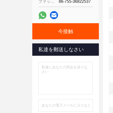
ファックス:
86-755-36822537
今接触
私達を郵送しなさい