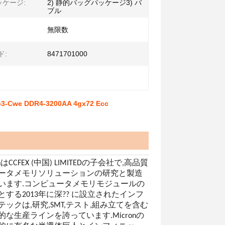
ケージ:
2) 静的バッグパッケージ3) バ
ブル
無限数
ド:
8471701000
3-Cwe DDR4-3200AA 4gx72 Ecc
 TechはCCFEX (中国) LIMITEDの子会社で,高品質
ータメモリソリューションの研究と製造
います.コンピュータメモリモジュールの
する2013年に深?? に設立されたインフ
ックは,研究,SMT,テスト,組み立てを含む
な生産ラインを誇っています.Micronの