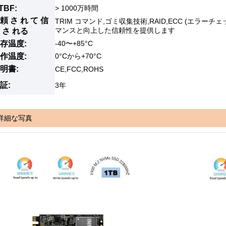
TBF:
> 1000万時間
頼 さ れ て 信
TRIM コマンド,ゴミ収集技術,RAID,ECC (エラ
マンスと向上した信頼性を提供します
 さ れる
存温度:
-40〜+85°C
作温度:
0°Cから+70°C
明書:
CE,FCC,ROHS
証:
3年
詳細な写真