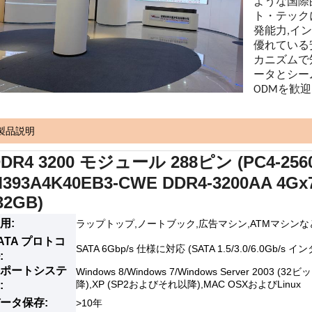
ような国際
ト・テック
発能力,イ
優れている
カニズムで
ータとシー
ODMを歓迎
製品説明
DR4 3200 モジュール 288ピン (PC4-25600
393A4K40EB3-CWE DDR4-3200AA 4Gx7
32GB)
用:
ラップトップ,ノートブック,広告マシン,ATMマシンな
ATA プロトコ
SATA 6Gbp/s 仕様に対応 (SATA 1.5/3.0/6.0Gb
:
ポートシステ
Windows 8/Windows 7/Windows Server 2003
降),XP (SP2およびそれ以降),MAC OSXおよびLinux
:
ータ保存:
>10年