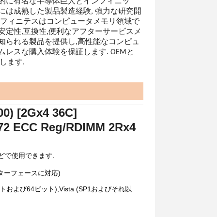
的に有名な半導体巨人とインフィニッ
には成熟した製品製造経験, 強力な研究開
ンフィニテスはコンピュータメモリ領域で
安定性,互換性,便利なアフターサービスメ
知られる製品を提供し,高性能なコンピュ
ムレスな購入体験を保証します. OEMと
します.
) [2Gx4 36C]
2 ECC Reg/RDIMM 2Rx4
どで使用できます.
/s インターフェースに対応)
 (32ビットおよび64ビット),Vista (SP1およびそれ以