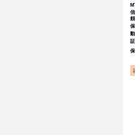
M
信
頼
保
動
証
保