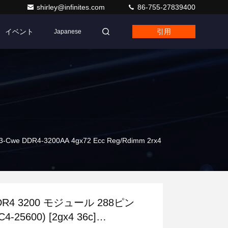
shirley@infinites.com
86-755-27839400
イベント
引用
Japanese
Cwe DDR4-3200AA 4gx72 Ecc Reg/Rdimm 2rx4
DR4 3200 モジュール 288ピン
C4-25600) [2gx4 36c]