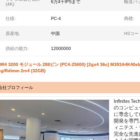
6万4千IPSまで
輸送パッ
(4K):
仕様:
PC-4
商標:
原産地:
中国
HSコー
供給の能力:
12000000
DR4 3200 モジュール 288ピン (PC4-25600) [2gx4 36c] M393A4K40eb
g/Rdimm 2rx4 (32GB)
会社プロフィール
Infinites
のコンピュ
に専念して
開発を専門と
ィニテス・テ
完全な先進的