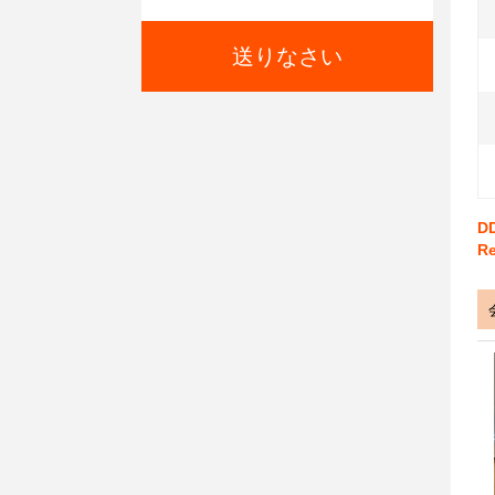
送りなさい
D
Re