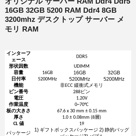
オリジナル サーバー RAM Ddr4 Ddr5
16GB 32GB 5200 RAM Ddr4 8GB
3200mhz デスクトップ サーバー メ
モリ RAM
インターフ
DDR5
ェース
形状因数
UDIMM
16GB
32GB
容量
16GB
5200MHz
5200MHz
日付率
5200MHz
機能
非ECC 緩衝式メモリ
ピン番号
288ピン
電圧
1.20V
作業温度
0~70°C
板の大きさ
67.6 x 30 mm ± 0.15 mm
厚さ
1.0 ± 0.08mm (8層)
CL 値
19
1) ギフトボックスパッケージ 2) 静的バッグ
パッケージ