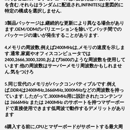
を含む.それらはランダムに配送され,INFINITESは意図的に
特定の構成を選択しません.
3製品パッケージは,継続的な更新により異なる場合があり
ます.OEM/ODMのバリエーションを除いて,バッチ間での
パッケージの違いが発生することがあります.
4メモリの周波数,例えば2400MHzは,メモリの速度を示しま
す.通常,家庭やオフィスコンピュータでは
2400,2666,3000,3200,および3600のような周波数を使用して
います.他の周波数はサーバーメモリ周波数かもしれませ
ん.気をつけろ
5.同じ世代のメモリがバックコンパティブルです.例え
ば,DDR4は2400MHz,2666MHz,3000MHzなどの周波数を持っ
ています.したがって,3000MHz用に設計されたコンテンツ
は 2666MHz または 2400MHz のサポートを持つマザーボー
ドで直接使用できます低周波で動作するデメリットがあり
ます
6購入する前に,CPUとマザーボードがサポートする最大周