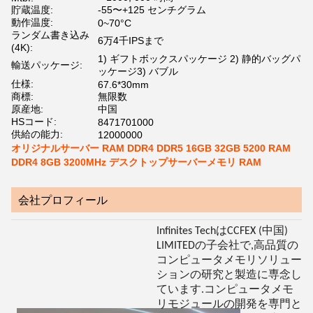
貯蔵温度:
-55〜+125 センチグラム
動作温度:
0~70°C
ランダム書き込み
6万4千IPSまで
(4K):
1) ギフトボックスパッケージ 2) 静的バッグパ
輸送パッケージ:
ッケージ3) バブル
仕様:
67.6*30mm
商標:
無限数
原産地:
中国
HSコード:
8471701000
供給の能力:
12000000
オリジナルサーバー RAM DDR4 DDR5 16GB 32GB 5200 RAM
DDR4 8GB 3200MHz デスクトップサーバーメモリ RAM
会社プロフィール
Infinites TechはCCFEX (中国)
LIMITEDの子会社で,高品質の
コンピュータメモリソリュー
ションの研究と製造に専念し
ています.コンピュータメモ
リモジュールの開発を専門と