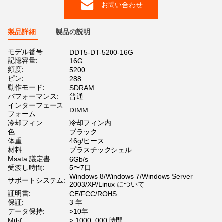
お問い合わせ
製品詳細
製品の説明
モデル番号:
DDT5-DT-5200-16G
記憶容量:
16G
頻度:
5200
ピン:
288
動作モード:
SDRAM
パフォーマンス:
普通
インターフェース
DIMM
フォーム:
冷却フィン:
冷却フィン内
色:
ブラック
体重:
46g/ピース
材料:
プラスチックシェル
Msata 議定書:
6Gb/s
受渡し時間:
5〜7日
Windows 8/Windows 7/Windows Server
サポートシステム:
2003/XP/Linux について
証明書:
CE/FCC/ROHS
保証:
3 年
データ保持:
>10年
> 1000, 000 時間
Mtbf: