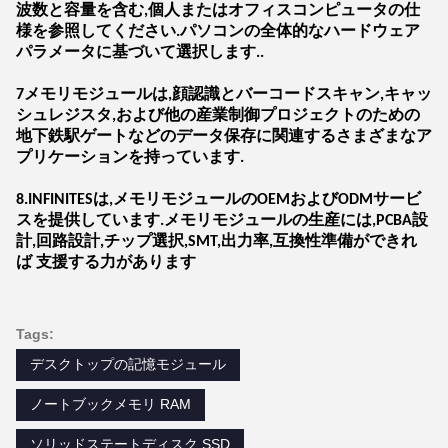
波数と容量を含む,個人またはオフィスコンピュータの仕
様を参照してください.パソコンの全体的なハードウェア
パラメータに基づいて選択します..
7メモリモジュールは,顔認識とバーコードスキャン,キャッ
シュレジスタ,および他の産業制御プロジェクトのための
地下鉄駅ゲートなどのデータ保存に関連するさまざまなア
プリケーションを持っています.
8.INFINITESは,メモリモジュールのOEMおよびODMサービ
スを提供しています.メモリモジュールの生産には,PCBA設
計,回路設計,チップ選択,SMT,出力率,互換性準備ができれ
ば 支援する力があります
Tags:
デスクトップの記憶モジュール
ノートブックメモリ RAM
ソリッドステートディスク SSD