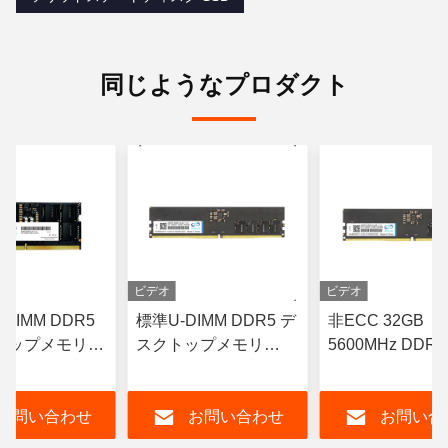
同じようなプロダクト
ビデオ
ビデオ
DIMM DDR5
標準U-DIMM DDR5 デ
非ECC 32GB
トップメモリ
スクトップメモリ
5600MHz DDR
z 16GB CL19
16GB DDR5 5600MHz
リモジュール U-
RAM 非ECC
デクトップコン
お問い合わせ
お問い合わせ
お問い合
タ用