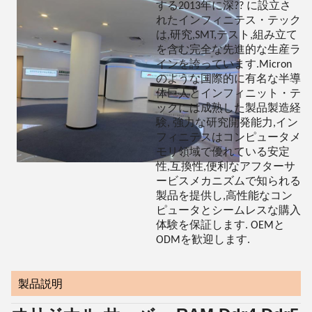
する2013年に深?? に設立さ
れたインフィニテス・テック
は,研究,SMT,テスト,組み立て
を含む完全な先進的な生産ラ
インを誇っています.Micron
のような国際的に有名な半導
体巨人とインフィニット・テ
ックには成熟した製品製造経
験, 強力な研究開発能力,イン
フィニテスはコンピュータメ
モリ領域で優れている安定
性,互換性,便利なアフターサ
ービスメカニズムで知られる
製品を提供し,高性能なコン
ピュータとシームレスな購入
体験を保証します. OEMと
ODMを歓迎します.
製品説明