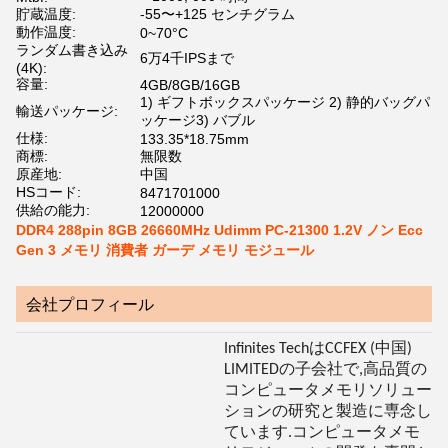
貯蔵温度:
-55〜+125 センチグラム
動作温度:
0~70°C
ランダム書き込み
6万4千IPSまで
(4K):
容量:
4GB/8GB/16GB
1) ギフトボックスパッケージ 2) 静的バッグパ
輸送パッケージ:
ッケージ3) バブル
仕様:
133.35*18.75mm
商標:
無限数
原産地:
中国
HSコード:
8471701000
供給の能力:
12000000
DDR4 288pin 8GB 26660MHz Udimm PC-21300 1.2V ノン Ecc
Gen 3 メモリ 消費者 ガーデ メモリ モジュール
会社プロフィール
Infinites TechはCCFEX (中国)
LIMITEDの子会社で,高品質の
コンピュータメモリソリュー
ションの研究と製造に専念し
ています.コンピュータメモ