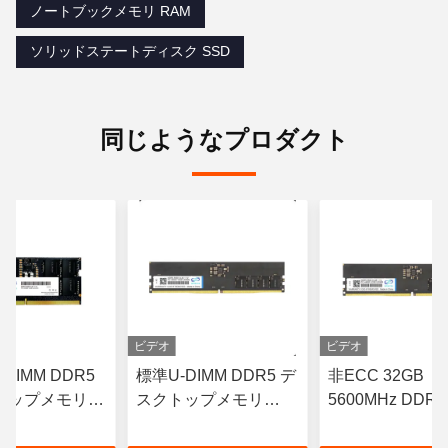
ノートブックメモリ RAM
ソリッドステートディスク SSD
同じようなプロダクト
ビデオ
ビデオ
DIMM DDR5
標準U-DIMM DDR5 デ
非ECC 32GB
トップメモリ
スクトップメモリ
5600MHz DDR
z 16GB CL19
16GB DDR5 5600MHz
リモジュール U-
RAM 非ECC
デクトップコン