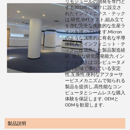
リモジュールの開発を専門と
する2013年に深?? に設立さ
れたインフィニテス・テック
は,研究,SMT,テスト,組み立て
を含む完全な先進的な生産ラ
インを誇っています.Micron
のような国際的に有名な半導
体巨人とインフィニット・テ
ックには成熟した製品製造経
験, 強力な研究開発能力,イン
フィニテスはコンピュータメ
モリ領域で優れている安定
性,互換性,便利なアフターサ
ービスメカニズムで知られる
製品を提供し,高性能なコン
ピュータとシームレスな購入
体験を保証します. OEMと
ODMを歓迎します.
製品説明