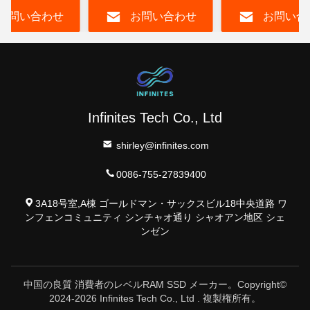
お問い合わせ
お問い合わせ
お問い合
タ用
Infinites Tech Co., Ltd
shirley@infinites.com
0086-755-27839400
3A18号室,A棟 ゴールドマン・サックスビル18中央道路 ワ
ンフェンコミュニティ シンチャオ通り シャオアン地区 シェ
ンゼン
中国の良質 消費者のレベルRAM SSD メーカー。Copyright©
2024-2026 Infinites Tech Co., Ltd . 複製権所有。