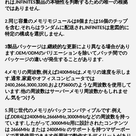
れは,INFINITES製品の本物性を判断するための唯一の根拠
ではありません.
2.同じ容量のメモリモジュールは8個または16個のチップ
を含む.それらはランダムに配送され,INFINITESは意図的に
特定の構成を選択しません.
3製品パッケージは,継続的な更新により異なる場合があり
ます.OEM/ODMのバリエーションを除いて,バッチ間での
パッケージの違いが発生することがあります.
4メモリの周波数,例えば2400MHzは,メモリの速度を示しま
す.通常,家庭やオフィスコンピュータでは
2400,2666,3000,3200,および3600のような周波数を使用して
います.他の周波数はサーバーメモリ周波数かもしれませ
ん.気をつけろ
5.同じ世代のメモリがバックコンパティブルです.例え
ば,DDR4は2400MHz,2666MHz,3000MHzなどの周波数を持っ
ています.したがって,3000MHz用に設計されたコンテンツ
は 2666MHz または 2400MHz のサポートを持つマザーボー