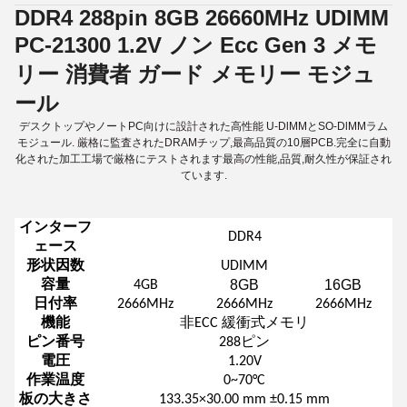
DDR4 288pin 8GB 26660MHz UDIMM
PC-21300 1.2V ノン Ecc Gen 3 メモ
リー 消費者 ガード メモリー モジュ
ール
デスクトップやノートPC向けに設計された高性能 U-DlMMとSO-DlMMラム
モジュール. 厳格に監査されたDRAMチップ,最高品質の10層PCB.完全に自動
化された加工工場で厳格にテストされます最高の性能,品質,耐久性が保証され
ています.
インターフ
DDR4
ェース
形状因数
UDIMM
8GB
16GB
容量
4GB
日付率
2666MHz
2666MHz
2666MHz
機能
非ECC 緩衝式メモリ
ピン番号
288ピン
電圧
1.20V
作業温度
0~70°C
板の大きさ
133.35×30.00 mm ±0.15 mm