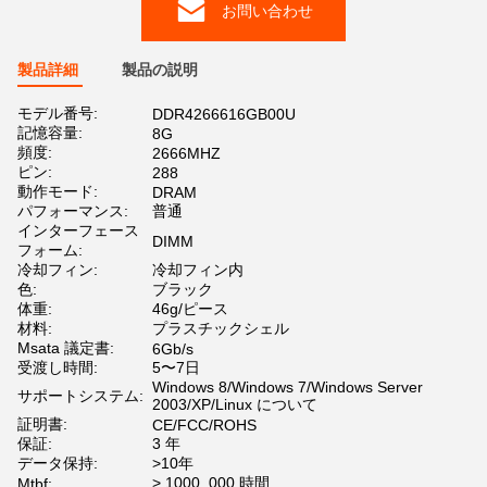
お問い合わせ
製品詳細
製品の説明
モデル番号:
DDR4266616GB00U
記憶容量:
8G
頻度:
2666MHZ
ピン:
288
動作モード:
DRAM
パフォーマンス:
普通
インターフェース
DIMM
フォーム:
冷却フィン:
冷却フィン内
色:
ブラック
体重:
46g/ピース
材料:
プラスチックシェル
Msata 議定書:
6Gb/s
受渡し時間:
5〜7日
Windows 8/Windows 7/Windows Server
サポートシステム:
2003/XP/Linux について
証明書:
CE/FCC/ROHS
保証:
3 年
データ保持:
>10年
> 1000, 000 時間
Mtbf: