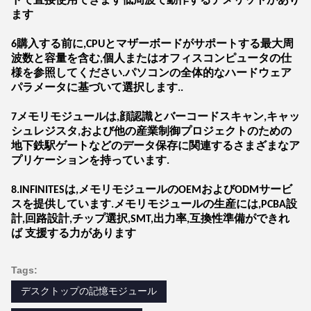
ドで直接使用できます低周波で動作するデメリットがあり
ます
6購入する前に,CPUとマザーボードがサポートする最大周
波数と容量を含む,個人またはオフィスコンピュータの仕
様を参照してください.パソコンの全体的なハードウェア
パラメータに基づいて選択します..
7メモリモジュールは,顔認識とバーコードスキャン,キャッ
シュレジスタ,および他の産業制御プロジェクトのための
地下鉄駅ゲートなどのデータ保存に関連するさまざまなア
プリケーションを持っています.
8.INFINITESは,メモリモジュールのOEMおよびODMサービ
スを提供しています.メモリモジュールの生産には,PCBA設
計,回路設計,チップ選択,SMT,出力率,互換性準備ができれ
ば 支援する力があります
Tags:
デスクトップの記憶モジュール