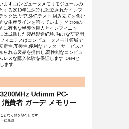
います.コンピュータメモリモジュールの
する2013年に深?? に設立されたインフ
ックは,研究,SMT,テスト,組み立てを含む
な生産ラインを誇っています.Micronの
的に有名な半導体巨人とインフィニッ
には成熟した製品製造経験, 強力な研究開
ンフィニテスはコンピュータメモリ領域で
安定性,互換性,便利なアフターサービスメ
知られる製品を提供し,高性能なコンピュ
ムレスな購入体験を保証します. OEMと
します.
3200MHz Udimm PC-
リー 消費者 ガーデ メモリー
ことなく熱を散布します.
カーに最適