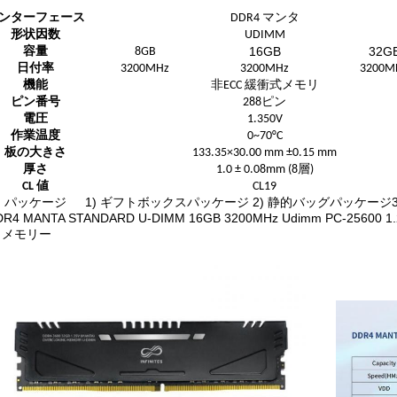
ンターフェース
DDR4 マンタ
形状因数
UDIMM
16GB
32G
容量
8GB
日付率
3200MHz
3200MHz
3200M
機能
非ECC 緩衝式メモリ
ピン番号
288ピン
電圧
1.350V
作業温度
0~70°C
板の大きさ
133.35×30.00 mm ±0.15 mm
厚さ
1.0 ± 0.08mm (8層)
CL 値
CL19
パッケージ
1) ギフトボックスパッケージ 2) 静的バッグパッケージ3
DR4 MANTA STANDARD U-DIMM 16GB 3200MHz Udimm PC-25
 メモリー