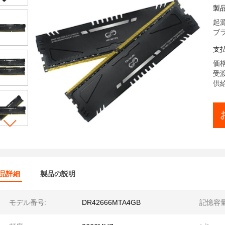
ン
製
メ
起源
ブラン
支
価格:
受渡
供給
品詳細
製品の説明
モデル番号:
DR42666MTA4GB
記憶容量