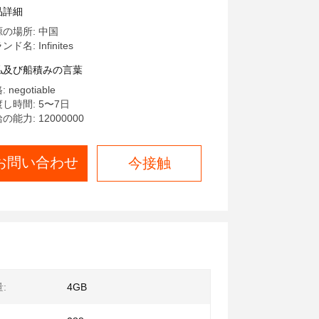
 Ecc Gen 4 メモリ 消費者 ガーデ
品詳細
モリ マンタ 3600MHz 4GB
の場所: 中国
ド名: Infinites
払及び船積みの言葉
 negotiable
し時間: 5〜7日
の能力: 12000000
お問い合わせ
今接触
:
4GB