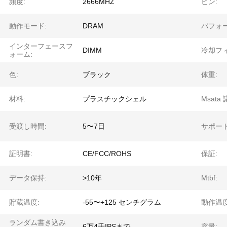
頻度:
2666MHZ
ピン:
動作モード:
DRAM
パフォー
インターフェースフ
DIMM
冷却フィ
ォーム:
色:
ブラック
体重:
材料:
プラスチックシェル
Msata
受渡し時間:
5〜7日
サポー
証明書:
CE/FCC/ROHS
保証:
データ保持:
>10年
Mtbf:
貯蔵温度:
-55〜+125 センチグラム
動作温度
ランダム書き込み
6万4千IPSまで
容量: