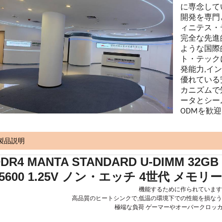
に専念して
開発を専門と
ィニテス・テ
完全な先進的
ような国際
ト・テック
発能力,イ
優れている
カニズムで
ータとシー
ODMを歓迎
製品説明
DR4 MANTA STANDARD U-DIMM 32GB 
25600 1.25V ノン・エッチ 4世代 メモ
機能するために作られています
高品質のヒートシンクで,低温の環境下での性能を損なう
極端な負荷 ゲーマーやオーバークロッ