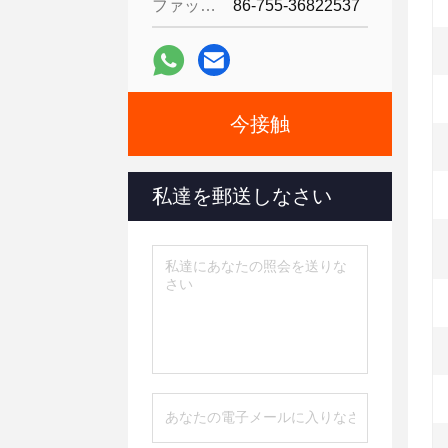
ファックス:
86-755-36822537
今接触
私達を郵送しなさい