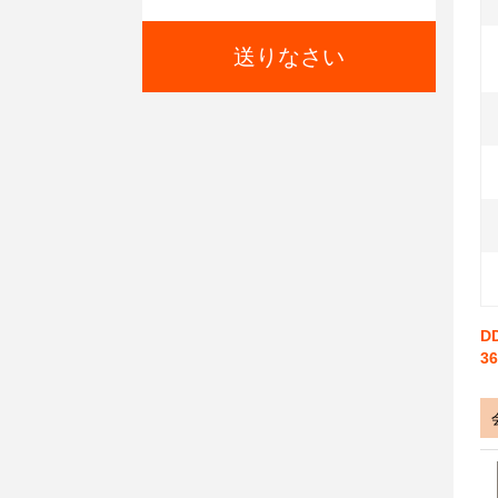
送りなさい
D
3