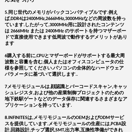
ん.気をつけろ
5.同じ世代のメモリがバックコンパティブルです.例え
ば,DDR4は2400MHz,2666MHz,3000MHzなどの周波数を持っ
ています.したがって,3000MHz用に設計されたコンテンツ
は 2666MHz または 2400MHz のサポートを持つマザーボー
ドで直接使用できます低周波で動作するデメリットがあり
ます
6購入する前に,CPUとマザーボードがサポートする最大周
波数と容量を含む,個人またはオフィスコンピュータの仕
様を参照してください.パソコンの全体的なハードウェア
パラメータに基づいて選択します..
7メモリモジュールは,顔認識とバーコードスキャン,キャッ
シュレジスタ,および他の産業制御プロジェクトのための
地下鉄駅ゲートなどのデータ保存に関連するさまざまなア
プリケーションを持っています.
8.INFINITESは,メモリモジュールのOEMおよびODMサービ
スを提供しています.メモリモジュールの生産には,PCBA設
計,回路設計,チップ選択,SMT,出力率,互換性準備ができれ