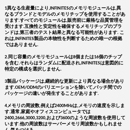
1異なる生産量により,INFINITESのメモリモジュールは,異
なるブランドとモデルのメモリチップを使用することがあ
ります.すべてのモジュールは,販売前に厳格な品質管理を
受けます.互換性と安定性を確保するメモリチップのブラ
ンドは,第三者のテスト結果と異なる可能性があります. こ
れは,INFINITES製品の本物性を判断するための唯一の根拠
ではありません.
2.同じ容量のメモリモジュールは8個または16個のチップ
を含む.それらはランダムに配送され,INFINITESは意図的に
特定の構成を選択しません.
3製品パッケージは,継続的な更新により異なる場合があり
ます.OEM/ODMのバリエーションを除いて,バッチ間での
パッケージの違いが発生することがあります.
4メモリの周波数,例えば2400MHzは,メモリの速度を示しま
す.通常,家庭やオフィスコンピュータでは
2400,2666,3000,3200,および3600のような周波数を使用して
います.他の周波数はサーバーメモリ周波数かもしれませ