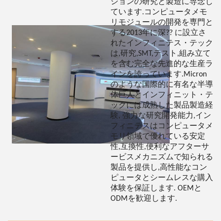
ションの研究と製造に専念し
ています.コンピュータメモ
リモジュールの開発を専門と
する2013年に深?? に設立さ
れたインフィニテス・テック
は,研究,SMT,テスト,組み立て
を含む完全な先進的な生産ラ
インを誇っています.Micron
のような国際的に有名な半導
体巨人とインフィニット・テ
ックには成熟した製品製造経
験, 強力な研究開発能力,イン
フィニテスはコンピュータメ
モリ領域で優れている安定
性,互換性,便利なアフターサ
ービスメカニズムで知られる
製品を提供し,高性能なコン
ピュータとシームレスな購入
体験を保証します. OEMと
ODMを歓迎します.