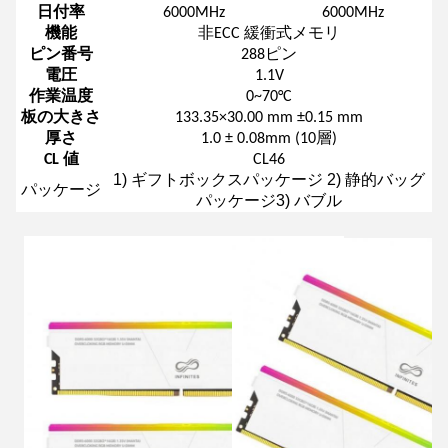
日付率
6000MHz
6000MHz
機能
非ECC 緩衝式メモリ
ピン番号
288ピン
電圧
1.1V
作業温度
0~70°C
板の大きさ
133.35×30.00 mm ±0.15 mm
厚さ
1.0 ± 0.08mm (10層)
CL 値
CL46
1) ギフトボックスパッケージ 2) 静的バッグ
パッケージ
パッケージ3) バブル