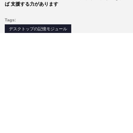
ば 支援する力があります
Tags:
デスクトップの記憶モジュール
ノートブックメモリ RAM
ソリッドステートディスク SSD
同じようなプロダクト