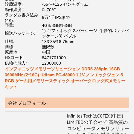
貯蔵温度:
-55〜+125 センチグラム
動作温度:
0~70°C
ランダム書き込み
6万4千IPSまで
(4K):
容量:
4GB/8GB/16GB
1) ギフトボックスパッケージ 2) 静的バッグパ
輸送パッケージ:
ッケージ3) バブル
仕様:
133.35*18.75mm
商標:
無限数
原産地:
中国
HSコード:
8471701000
供給の能力:
12000000
インフィニッツメモリーソリューション DDR5 288pin 16GB
3600MHz (2*16G) Udimm PC-48000 1.1V ノンエックジェン 5
RGB ゲーム用メモリースティック オーバークロック式メモリー
キット
会社プロフィール
Infinites TechはCCFEX (中国)
LIMITEDの子会社で,高品質の
コンピュータメモリソリュー