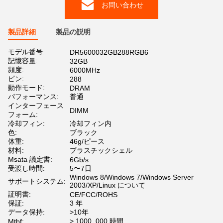
お問い合わせ
製品詳細
製品の説明
モデル番号:
DR5600032GB288RGB6
記憶容量:
32GB
頻度:
6000MHz
ピン:
288
動作モード:
DRAM
パフォーマンス:
普通
インターフェース
DIMM
フォーム:
冷却フィン:
冷却フィン内
色:
ブラック
体重:
46g/ピース
材料:
プラスチックシェル
Msata 議定書:
6Gb/s
受渡し時間:
5〜7日
Windows 8/Windows 7/Windows Server
サポートシステム:
2003/XP/Linux について
証明書:
CE/FCC/ROHS
保証:
3 年
データ保持:
>10年
> 1000, 000 時間
Mtbf: