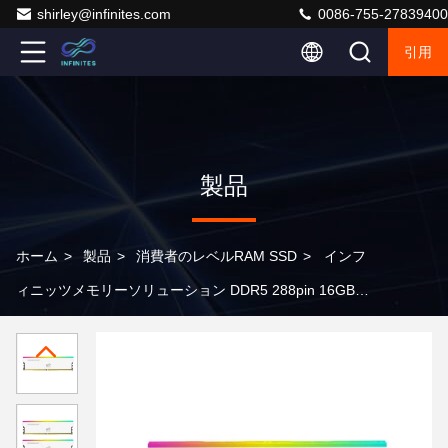
shirley@infinites.com
0086-755-27839400
引用
製品
ホーム
>
製品
>
消費者のレベルRAM SSD
>
インフ
ィニッツメモリーソリューション DDR5 288pin 16GB
3600MHz (2*16G) Udimm PC-48000 1.1V ノンエックジ
ェン 5 RGB ゲーム用メモリースティック オーバークロ
ック式メモリーキット