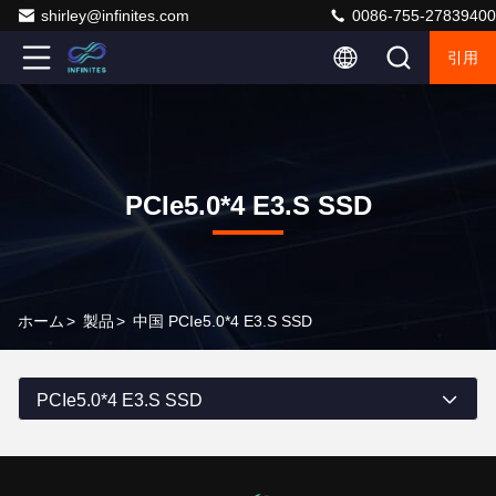
shirley@infinites.com
0086-755-27839400
引用
PCIe5.0*4 E3.S SSD
ホーム
>
製品
>
中国 PCIe5.0*4 E3.S SSD
PCIe5.0*4 E3.S SSD